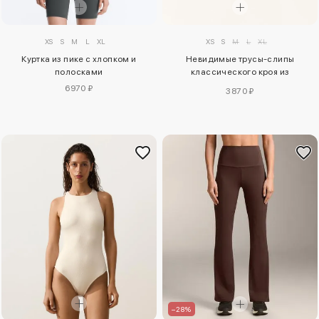
XS
S
M
L
XL
XS
S
M
L
XL
Куртка из пике с хлопком и
Невидимые трусы-слипы
полосками
классического кроя из
полиамидного микса средней
6970 ₽
3870 ₽
поддержки с высокой талией,
упаковка из 2 штук
–28%