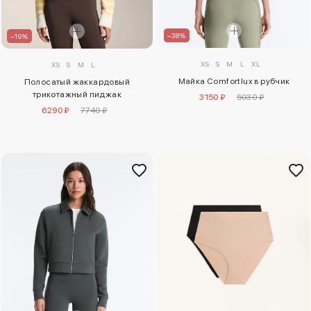
–38%
–19%
XS
S
M
L
XL
XS
S
M
L
Майка Comfortlux в рубчик
Полосатый жаккардовый
трикотажный пиджак
3150 ₽
5030 ₽
6290 ₽
7740 ₽