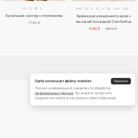
XS
S
M
L
XXS
XS
S
M
L
XL
XXL
3XL
Купальник халтер с плетением
Брюки расклешённого кроя с
высокой посадкой Comfortlux
7740 ₽
4190 ₽
5810 ₽
Oysho использует файлы «cookie».
Принять
Полная информация в правилах по обработке
персональных данных
. Вы можете запретить
сохранение cookie в настройках своего браузера