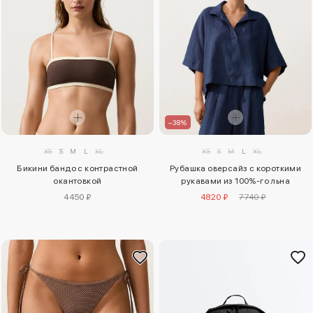
–38%
XS
S
M
L
XL
XS
S
M
L
XL
Бикини бандо с контрастной
Рубашка оверсайз с короткими
окантовкой
рукавами из 100%-го льна
4450 ₽
4820 ₽
7740 ₽