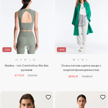
–26%
–46%
XS
S
M
L
XL
XS
S
M
L
Майка - топ Comfortlux Rib без
Очень легкая куртка миди с
рукавов
водонепроницаемостью
10 000 мм
3770 ₽
5030 ₽
8390 ₽
15480 ₽