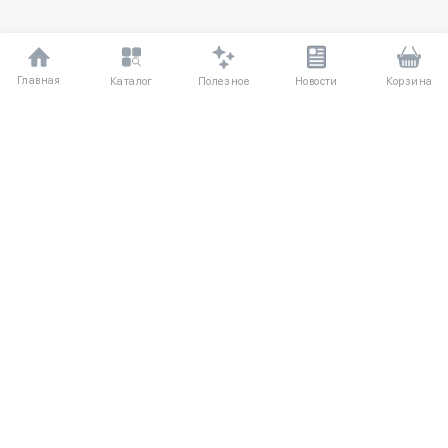
Главная
Полезное
Каталог
Новости
Корзина
ДЛЯ ПОКУПАТЕЛЕЙ
Частые вопросы
О компании
Способы оплаты
Соглашение
Доставка
Агентский договор
Обмен и возврат
Отзывы
КАТАЛОГ
КОНТАКТЫ