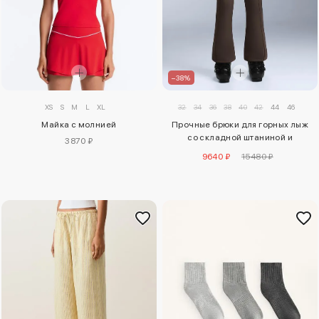
–38%
XS
S
M
L
XL
32
34
36
38
40
42
44
46
Майка с молнией
Прочные брюки для горных лыж
со складной штаниной и
3870 ₽
растяжкой
9640 ₽
15480 ₽