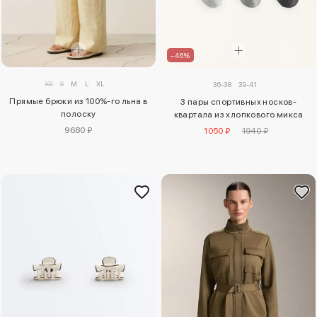
–46%
XS
S
M
L
XL
36-38
39-41
Прямые брюки из 100%-го льна в
3 пары спортивных носков-
полоску
квартала из хлопкового микса
9680 ₽
1050 ₽
1940 ₽