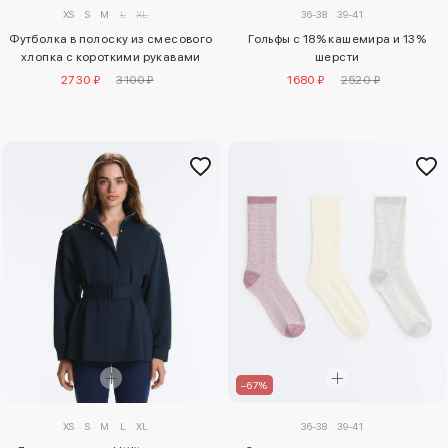
XS
S
M
L
XL
36-38
39-41
Футболка в полоску из смесового
Гольфы с 18% кашемира и 13%
хлопка с короткими рукавами
шерсти
2730 ₽
3100 ₽
1680 ₽
2520 ₽
–67%
XS
S
M
L
XL
36-38
39-41