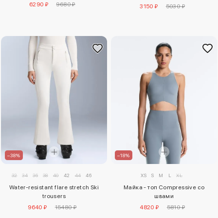
отделкой
6290 ₽
9680 ₽
3150 ₽
5030 ₽
–38%
–18%
32
34
36
38
40
42
44
46
XS
S
M
L
XL
Water-resistant flare stretch Ski
Майка - топ Compressive со
trousers
швами
9640 ₽
15480 ₽
4820 ₽
5810 ₽