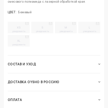
смесового полиамида с лазерной обработкой края.
ЦВЕТ:
Бежевый
XS
S
M
L
уведомить
уведомить
уведомить
уведомить
XL
уведомить
СОСТАВ И УХОД
ДОСТАВКА OYSHO В РОССИЮ
ОПЛАТА