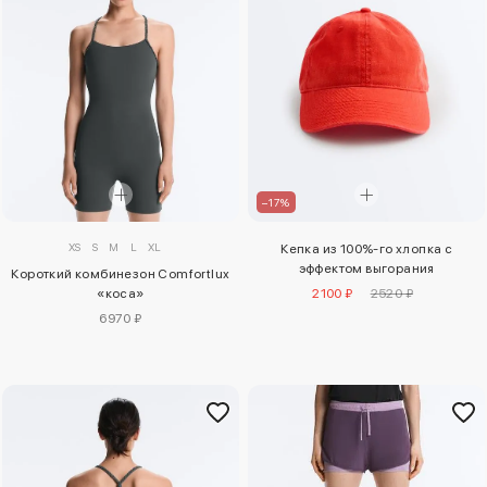
–17%
XS
S
M
L
XL
Кепка из 100%-го хлопка с
эффектом выгорания
Короткий комбинезон Comfortlux
«коса»
2100 ₽
2520 ₽
6970 ₽