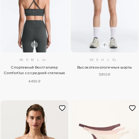
XS
S
M
L
XL
XS
S
M
L
XL
Спортивный бюстгальтер
Высокотехнологичные шорты
Comfortlux со средней степенью
5810 ₽
поддержки
4450 ₽