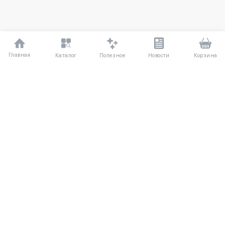
Главная
Полезное
Каталог
Новости
Корзина
ДЛЯ ПОКУПАТЕЛЕЙ
Частые вопросы
О компании
Способы оплаты
Соглашение
Доставка
Агентский договор
Обмен и возврат
Отзывы