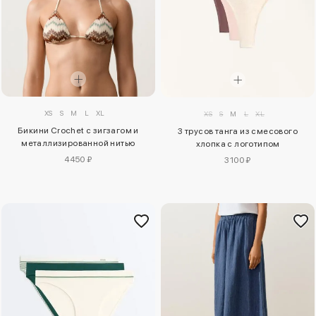
XS
S
M
L
XL
XS
S
M
L
XL
Бикини Crochet с зигзагом и
3 трусов танга из смесового
металлизированной нитью
хлопка с логотипом
4450 ₽
3100 ₽