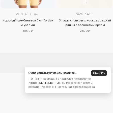
XS
S
M
L
XL
36-38
39-41
Короткий комбинезон Comfortlux
3 пары хлопковых носков средней
с узлами
длины с волнистым краем
6970 ₽
2520 ₽
Oysho использует файлы «cookie».
Принять
Полная информация в правилах по обработке
персональных данных
. Вы можете запретить
сохранение cookie в настройках своего браузера