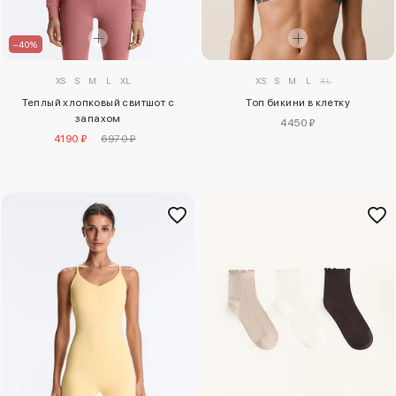
–40%
XS
S
M
L
XL
XS
S
M
L
XL
Топ бикини в клетку
Теплый хлопковый свитшот с
запахом
4450 ₽
4190 ₽
6970 ₽