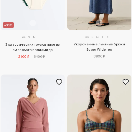
–33%
XS
S
M
L
XL
XS
S
M
L
Укороченные льняные брюки
3 классических трусов пике из
Super Wide leg
смесового полиамида
8900 ₽
2100 ₽
3100 ₽