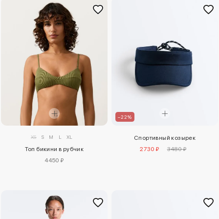
–22%
XS
S
M
L
XL
Спортивный козырек
Топ бикини в рубчик
2730 ₽
3480 ₽
4450 ₽