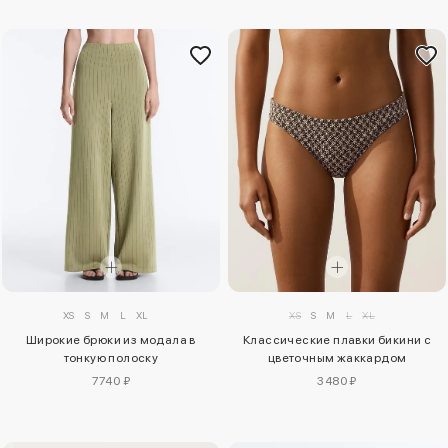
XS
S
M
L
XL
XS
S
M
L
XL
Широкие брюки из модала в
Классические плавки бикини с
тонкую полоску
цветочным жаккардом
7740 ₽
3480 ₽