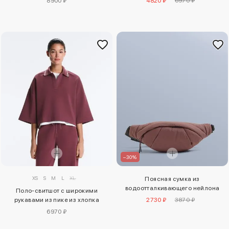
8900 ₽
4820 ₽
6970 ₽
–30%
XS
S
M
L
XL
Поясная сумка из
водоотталкивающего нейлона
Поло-свитшот с широкими
рукавами из пике из хлопка
2730 ₽
3870 ₽
6970 ₽