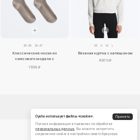
36-38
39-41
XS
S
M
L
Классические носки из
Вязаная куртка с капюшоном
смесового модала с
6970 ₽
13% кашемира
1550 ₽
Oysho использует файлы «cookie».
Принять
Полная информация в правилах по обработке
персональных данных
. Вы можете запретить
сохранение cookie в настройках своего браузера