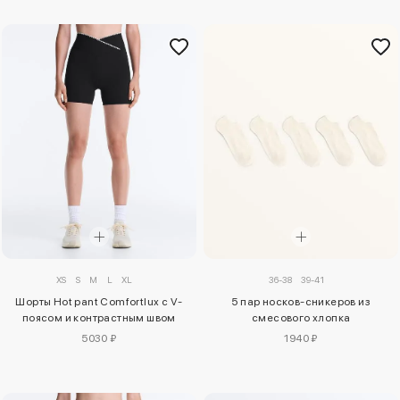
XS
S
M
L
XL
36-38
39-41
Шорты Hot pant Comfortlux с V-
5 пар носков-сникеров из
поясом и контрастным швом
смесового хлопка
5030 ₽
1940 ₽