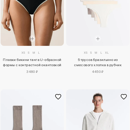
XS
S
M
L
XS
S
M
L
XL
Плавки бикини танга U-образной
5 трусов бразильяно из
формы с контрастной окантовкой
смесового хлопка в рубчик
3480 ₽
4450 ₽