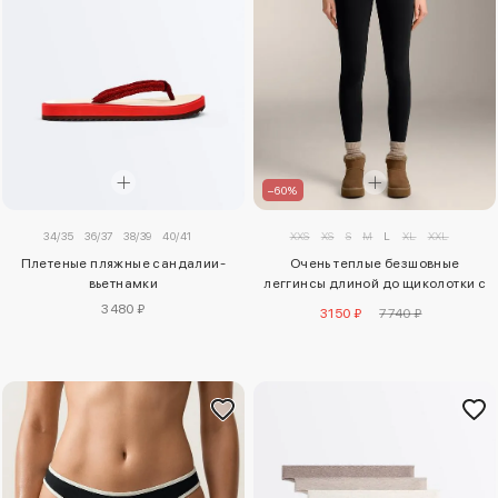
–60%
34/35
36/37
38/39
40/41
XXS
XS
S
M
L
XL
XXL
Плетеные пляжные сандалии-
Очень теплые безшовные
вьетнамки
леггинсы длиной до щиколотки с
высокой посадкой
3480 ₽
3150 ₽
7740 ₽