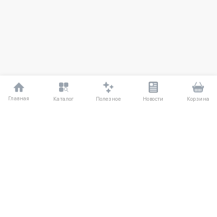
Главная
Полезное
Каталог
Новости
Корзина
ДЛЯ ПОКУПАТЕЛЕЙ
Частые вопросы
О компании
Способы оплаты
Соглашение
Доставка
Агентский договор