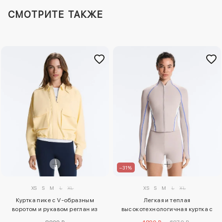
СМОТРИТЕ ТАКЖЕ
–31%
XS
S
M
L
XL
XS
S
M
L
XL
Куртка пике с V-образным
Легкая и теплая
воротом и рукавом реглан из
высокотехнологичная куртка с
хлопка
контрастными деталями