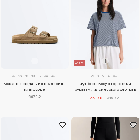
–12%
35
36
37
38
39
40
41
XS
S
M
L
XL
Кожаные сандалии с пряжкой на
Футболка Boxy с короткими
платформе
рукавами из смесового хлопка в
полоску
6970 ₽
2730 ₽
3100 ₽