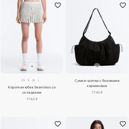
XS
S
M
L
Сумка-шопер с боковыми
карманами
Короткая юбка Seamless со
складками
7740 ₽
7740 ₽