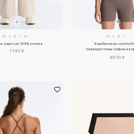
XS
S
M
L
XL
XS
S
M
L
и-карго из 100% хлопка
Комбинезон comfortlu
перекрестным лифом и ко
7740 ₽
шортами
6970 ₽