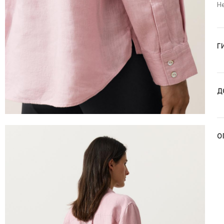
Н
Г
Д
О