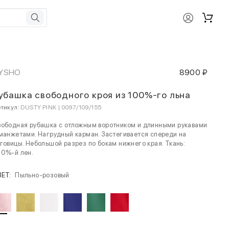
YSHO
8900 ₽
убашка свободного кроя из 100%-го льна
тикул:
DUSTY PINK | 0097/109/155
вободная рубашка с отложным воротником и длинными рукавами
манжетами. Нагрудный карман. Застегивается спереди на
говицы. Небольшой разрез по бокам нижнего края. Ткань:
00%-й лен.
ВЕТ:
Пыльно-розовый