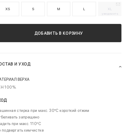
XS
S
M
L
XL
уведомить
ДОБАВИТЬ В КОРЗИНУ
ОСТАВ И УХОД
АТЕРИАЛ ВЕРХА
ЁН 100%.
ХОД
шинная стирка при макс. 30ºC короткий отжим
тбеливать запрещено
адить при макс. 110ºC
 подвергать химчистке