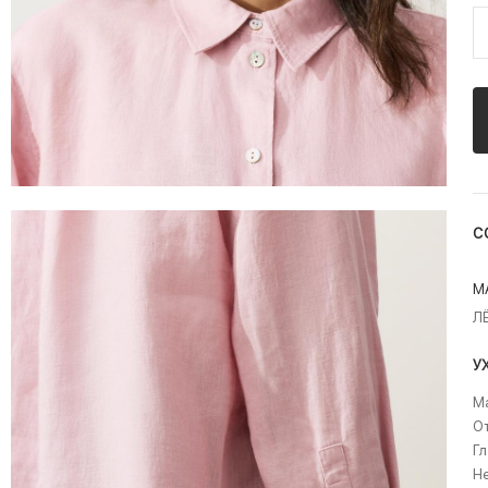
С
М
Л
У
Ма
О
Гл
Не