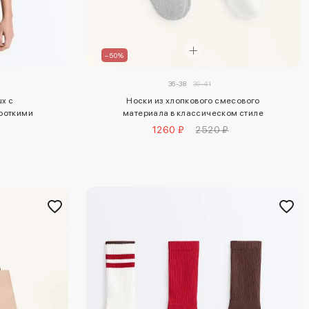
–50%
36-38
39-41
x с
Носки из хлопкового смесового
роткими
материала в классическом стиле
1260 ₽
2520 ₽