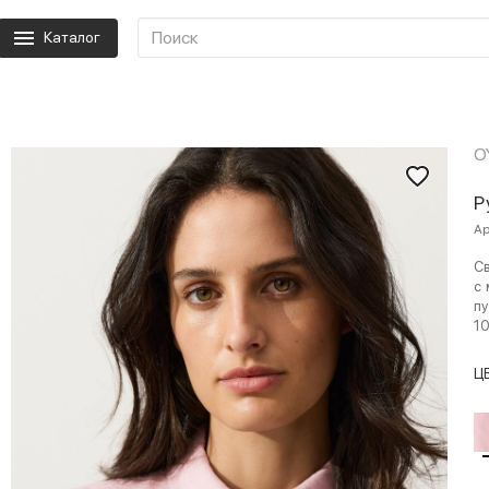
Каталог
O
Р
Ар
С
с 
пу
1
Ц