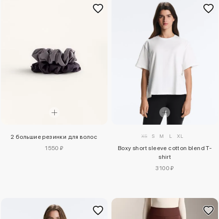
XS
S
M
L
XL
2 большие резинки для волос
Boxy short sleeve cotton blend T-
1550 ₽
shirt
3100 ₽