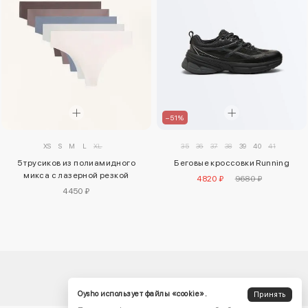
–51%
35
36
37
38
39
40
41
XS
S
M
L
XL
Беговые кроссовки Running
5 трусиков из полиамидного
микса с лазерной резкой
4820 ₽
9680 ₽
4450 ₽
Oysho использует файлы «cookie».
Принять