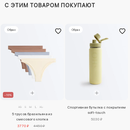
C ЭТИМ ТОВАРОМ ПОКУПАЮТ
Образ
Образ
–16%
XS
S
M
L
XL
Спортивная бутылка с покрытием
soft-touch
5 трусов бразильяна из
смесового хлопка
5030 ₽
3770 ₽
4450 ₽