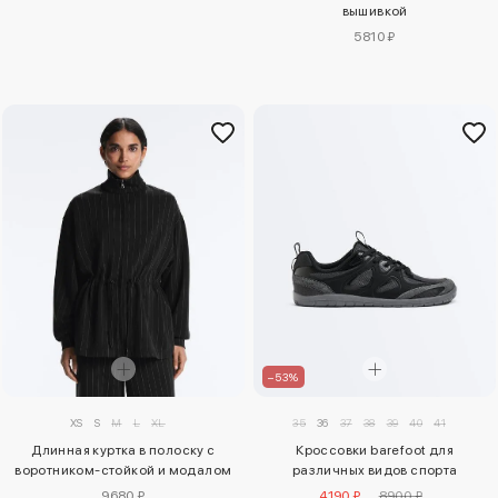
вышивкой
5810 ₽
–53%
XS
S
M
L
XL
35
36
37
38
39
40
41
Длинная куртка в полоску с
Кроссовки barefoot для
воротником-стойкой и модалом
различных видов спорта
9680 ₽
4190 ₽
8900 ₽