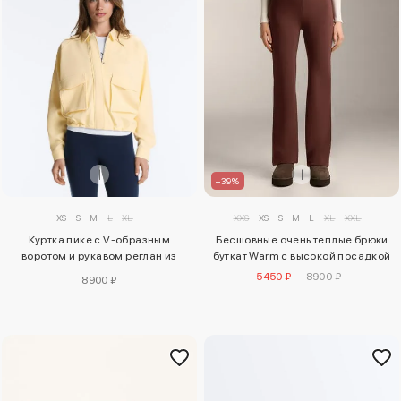
–39%
XS
S
M
L
XL
XXS
XS
S
M
L
XL
XXL
Куртка пике с V-образным
Бесшовные очень теплые брюки
воротом и рукавом реглан из
буткат Warm с высокой посадкой
хлопка
5450 ₽
8900 ₽
8900 ₽