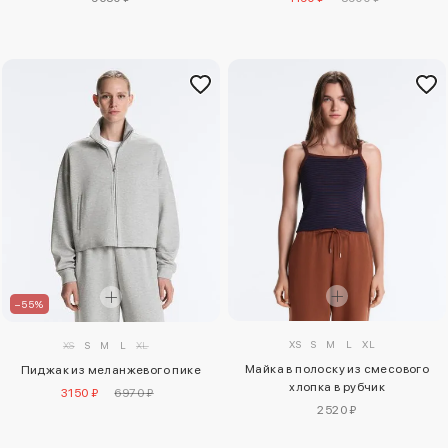
–55%
XS
S
M
L
XL
XS
S
M
L
XL
Майка в полоску из смесового
Пиджак из меланжевого пике
хлопка в рубчик
3150 ₽
6970 ₽
2520 ₽