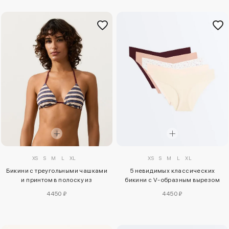
XS
S
M
L
XL
XS
S
M
L
XL
Бикини с треугольными чашками
5 невидимых классических
и принтом в полоску из
бикини с V-образным вырезом
материала crochet
Laser cut
4450 ₽
4450 ₽