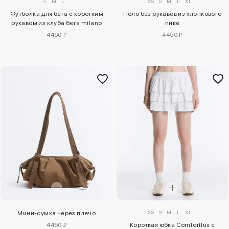
XS
S
M
L
XL
S
M
L
Поло без рукавов из хлопкового
Футболка для бега с коротким
пике
рукавом из клуба бега milano
4450 ₽
4450 ₽
XS
S
M
L
XL
Мини-сумка через плечо
4450 ₽
Короткая юбка Comfortlux с