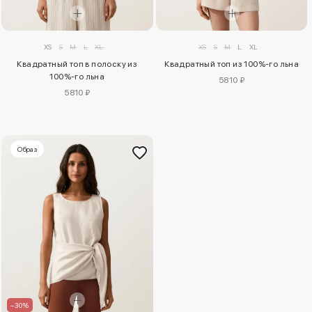
XS
S
M
L
XL
XS
S
M
L
XL
Квадратный топ в полоску из
Квадратный топ из 100%-го льна
100%-го льна
5810 ₽
5810 ₽
Образ
–30%