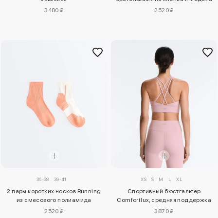
3480 ₽
2520 ₽
36-38
39-41
XS
S
M
L
XL
2 пары коротких носков Running
Спортивный бюстгальтер
из смесового полиамида
Comfortlux, средняя поддержка
2520 ₽
3870 ₽