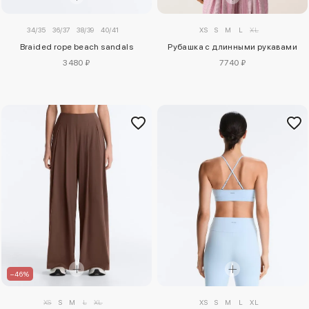
34/35
36/37
38/39
40/41
XS
S
M
L
XL
Braided rope beach sandals
Рубашка с длинными рукавами
3480 ₽
7740 ₽
–46%
XS
S
M
L
XL
XS
S
M
L
XL