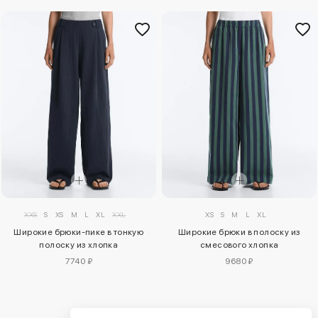
XXS
S
XS
M
L
XL
XXL
XS
S
M
L
XL
Широкие брюки-пике в тонкую
Широкие брюки в полоску из
полоску из хлопка
смесового хлопка
7740 ₽
9680 ₽