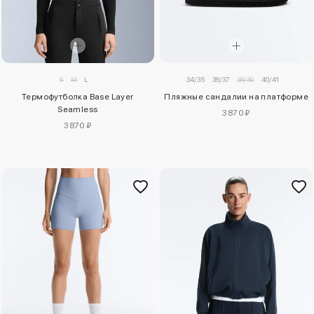
34/35
36/37
38/39
40/41
S
M
L
Пляжные сандалии на платформе
Термофутболка Base Layer
Seamless
3870 ₽
3870 ₽