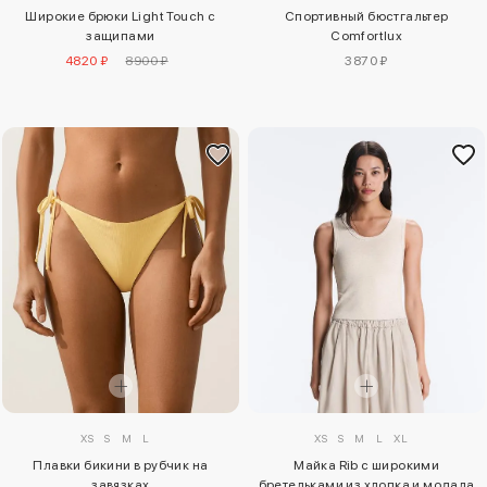
Широкие брюки Light Touch с
Спортивный бюстгальтер
защипами
Comfortlux
4820 ₽
8900 ₽
3870 ₽
XS
S
M
L
XS
S
M
L
XL
Плавки бикини в рубчик на
Майка Rib с широкими
завязках
бретельками из хлопка и модала