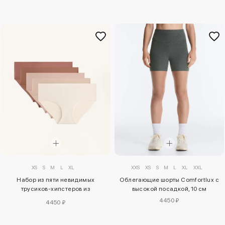
XXS
XS
S
M
L
XL
XXL
XS
S
M
L
XL
Облегающие шорты Comfortlux с
Набор из пяти невидимых
высокой посадкой, 10 см
трусиков-хипстеров из
полиамидной смеси
4450 ₽
4450 ₽