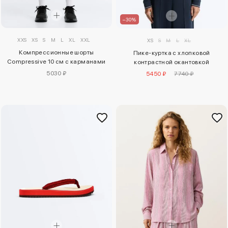
–30%
XXS
XS
S
M
L
XL
XXL
XS
S
M
L
XL
Компрессионные шорты
Пике-куртка с хлопковой
Compressive 10 см с карманами
контрастной окантовкой
5030 ₽
5450 ₽
7740 ₽