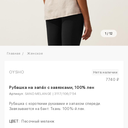
1
/
12
Главная
Женское
OYSHO
Нет в наличии
7740 ₽
Рубашка на запáх с завязками, 100% лен
Артикул:
SAND MELANGE | 3117/106/754
Рубашка с короткими рукавами и запахом спереди.
Завязывается на бант. Ткань: 100%-й лен.
ЦВЕТ:
Песочный меланж