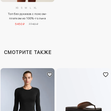
XS
S
M
L
XL
Топ без рукавов с поясом-
платком из 100%-го льна
5450 ₽
7740 ₽
СМОТРИТЕ ТАКЖЕ