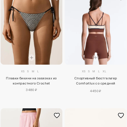
XS
S
M
L
XS
S
M
L
XL
Плавки бикини на завязках из
Спортивный бюстгальтер
контрастного Crochet
Comfortlux со средней
поддержкой
3480 ₽
4450 ₽