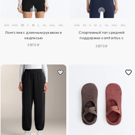
3XS
XXS
XS
S
M
L
XL
XXL
3XL
XXS
XS
S
M
L
XL
XXL
3XL
Лонгслив с длинным рукавом и
Спортивный топ средней
надписью
поддержки comfortlux с
чашечками
3870 ₽
3870 ₽