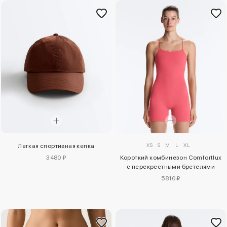
XS
S
M
L
XL
Легкая спортивная кепка
3480 ₽
Короткий комбинезон Comfortlux
с перекрестными бретелями
5810 ₽