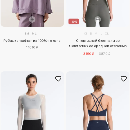
–19%
XS
S
M
L
XL
SM
ML
Спортивный бюстгальтер
Рубашка-кафтан из 100%-го льна
Comfortlux со средней степенью
11610 ₽
поддержки
3150 ₽
3870 ₽