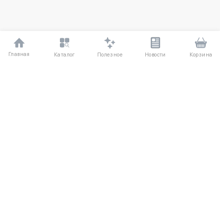
Главная
Полезное
Каталог
Новости
Корзина
ДЛЯ ПОКУПАТЕЛЕЙ
Частые вопросы
О компании
Способы оплаты
Соглашение
Доставка
Агентский договор
Обмен и возврат
Отзывы