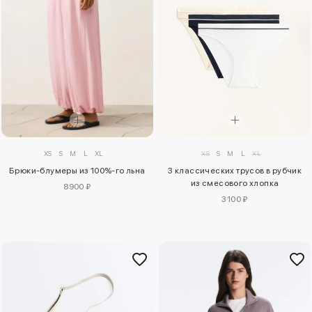
XS
S
M
L
XL
XS
S
M
L
XL
Брюки-блумеры из 100%-го льна
3 классических трусов в рубчик
из смесового хлопка
8900 ₽
3100 ₽