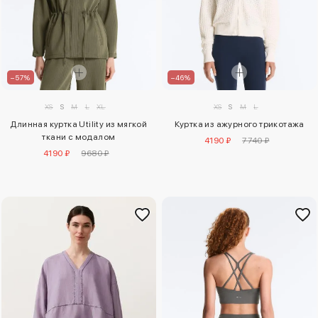
–57%
–46%
XS
S
M
L
XL
XS
S
M
L
Длинная куртка Utility из мягкой
Куртка из ажурного трикотажа
ткани с модалом
4190 ₽
7740 ₽
4190 ₽
9680 ₽