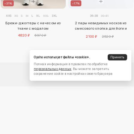
–17%
–31%
36-38
39-41
XXS
XS
S
M
L
XL
XXL
3XL
2 пары невидимых носков из
Брюки-джоггеры с начесом из
смесового хлопка для йоги и
ткани с модалом
пилатеса
4820 ₽
6970 ₽
2100 ₽
2520 ₽
Oysho использует файлы «cookie».
Принять
Полная информация в правилах по обработке
персональных данных
. Вы можете запретить
сохранение cookie в настройках своего браузера