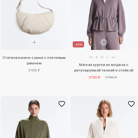
–60%
XS
S
M
L
XL
Стеганая мини-сумка с плечевым
ремнем
Мягкая куртка из модала с
3100 ₽
регулируемой талией и стойкой
3150 ₽
7740 ₽