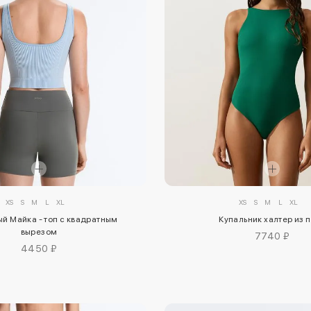
XS
S
M
L
XL
XS
S
M
L
XL
й Майка - топ с квадратным
Купальник халтер из 
вырезом
7740 ₽
4450 ₽