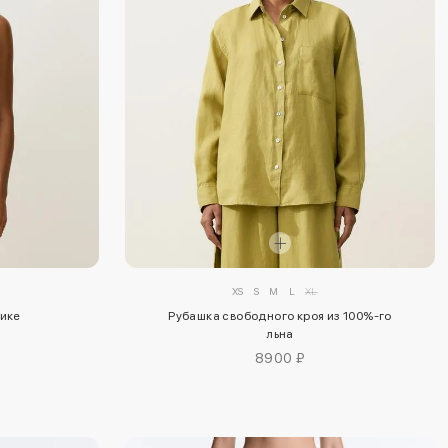
XS
S
M
L
XL
пике
Рубашка свободного кроя из 100%-го
льна
8900 ₽