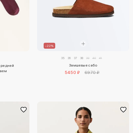
–22%
35
36
37
38
39
40
41
Замшевые сабо
 средней
раем
5450 ₽
6970 ₽