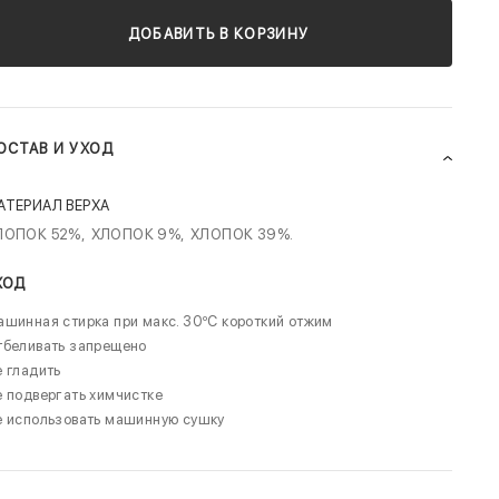
ДОБАВИТЬ В КОРЗИНУ
ОСТАВ И УХОД
АТЕРИАЛ ВЕРХА
ЛОПОК 52%,
ХЛОПОК 9%,
ХЛОПОК 39%.
ХОД
шинная стирка при макс. 30ºC короткий отжим
тбеливать запрещено
 гладить
 подвергать химчистке
е использовать машинную сушку