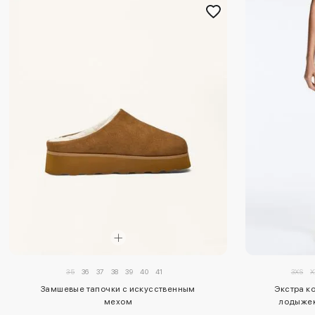
35
36
37
38
39
40
41
3XS
X
Замшевые тапочки с искусственным
Экстра к
мехом
лодыжек