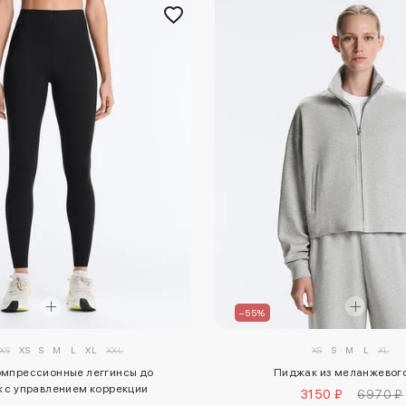
–55%
XS
XS
S
M
L
XL
XXL
XS
S
M
L
XL
омпрессионные леггинсы до
Пиджак из меланжевого
 с управлением коррекции
3150 ₽
6970 ₽
фигуры