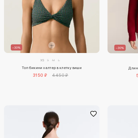
–30%
–30%
XS
S
M
L
Топ бикини халтер в клетку виши
Длин
3150 ₽
4450 ₽