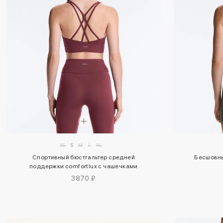
XS
S
M
L
XL
Спортивный бюстгальтер средней
Бесшовны
поддержки comfortlux с чашечками
3870 ₽