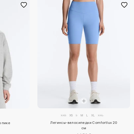
XXS
XS
S
M
L
XL
XXL
Легинсы-велосипедки Comfortlux 20
 пике
см