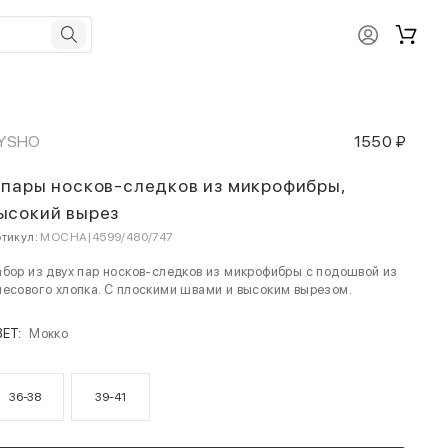
YSHO
1550 ₽
 пары носков-следков из микрофибры,
ысокий вырез
тикул:
MOCHA|4599/480/747
бор из двух пар носков-следков из микрофибры с подошвой из
есового хлопка. С плоскими швами и высоким вырезом.
ВЕТ:
Мокко
36-38
39-41