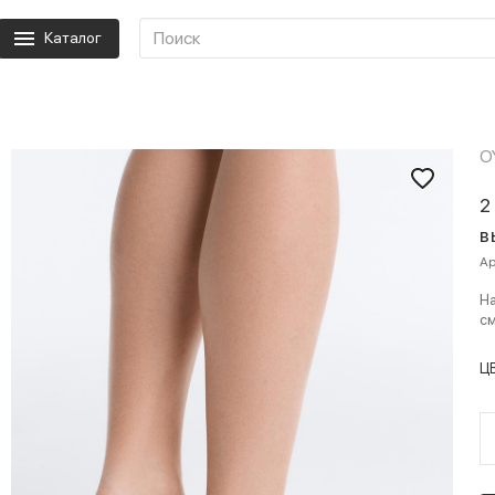
Каталог
O
2
в
Ар
На
см
Ц