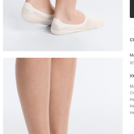
С
М
Х
У
Ма
О
Не
Не
Н