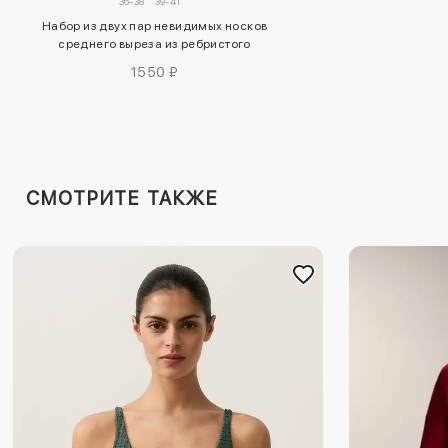
36-38
39-41
Набор из двух пар невидимых носков
среднего выреза из ребристого
хлопкового смесового материала
1550 ₽
СМОТРИТЕ ТАКЖЕ