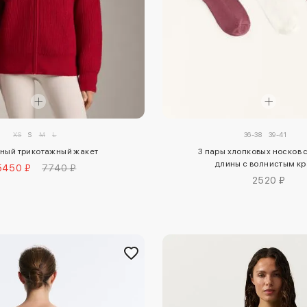
XS
S
M
L
36-38
39-41
ный трикотажный жакет
3 пары хлопковых носков
длины с волнистым к
5450 ₽
7740 ₽
2520 ₽