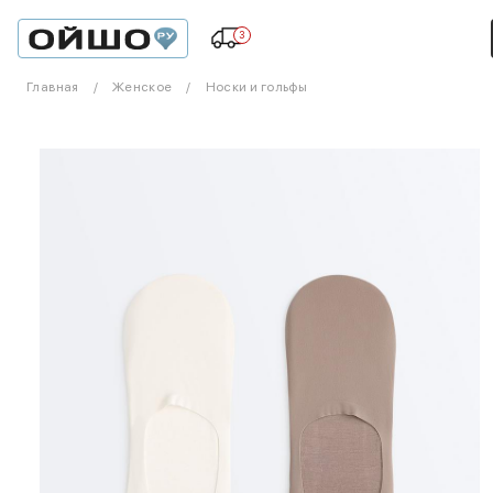
3
Главная
Женское
Носки и гольфы