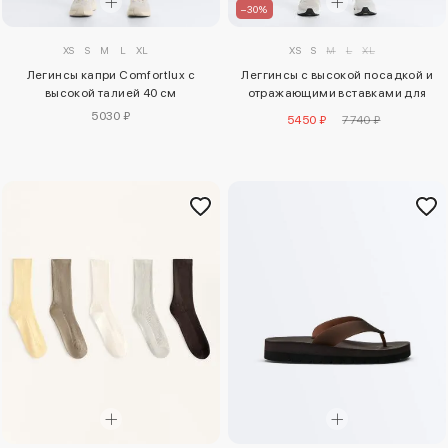
–30%
XS
S
M
L
XL
XS
S
M
L
XL
Легинсы капри Comfortlux с
Леггинсы с высокой посадкой и
высокой талией 40 см
отражающими вставками для
контроля фигуры до щиколотки
5030 ₽
5450 ₽
7740 ₽