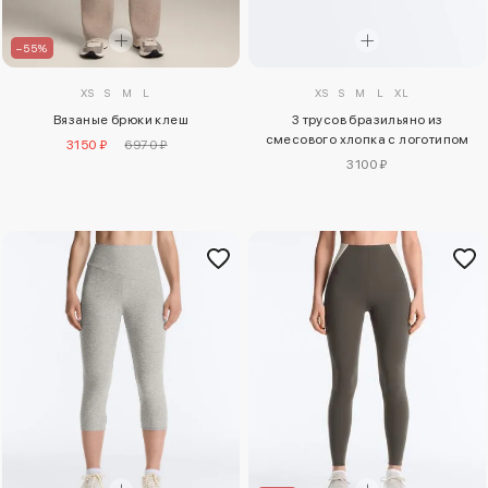
–55%
XS
S
M
L
XL
XS
S
M
L
3 трусов бразильяно из
Вязаные брюки клеш
смесового хлопка с логотипом
3150 ₽
6970 ₽
3100 ₽