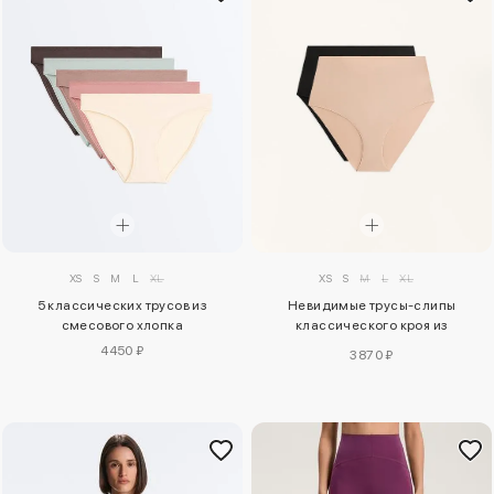
XS
S
M
L
XL
XS
S
M
L
XL
5 классических трусов из
Невидимые трусы-слипы
смесового хлопка
классического кроя из
полиамидного микса средней
4450 ₽
3870 ₽
поддержки с высокой талией,
упаковка из 2 штук