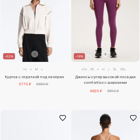
–62%
–18%
XS
S
M
L
XXS
XS
S
M
L
XL
XXL
Куртка с отделкой под неопрен
Джинсы супер высокой посадки
comfortlux с широкими
3770 ₽
9680 ₽
штанинами
4820 ₽
5810 ₽