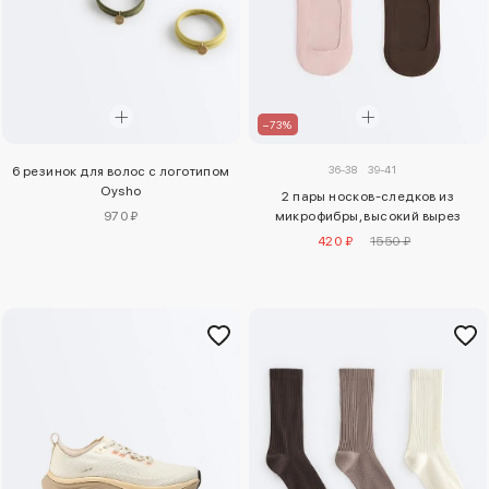
–73%
36-38
39-41
6 резинок для волос с логотипом
Oysho
2 пары носков-следков из
970 ₽
микрофибры, высокий вырез
420 ₽
1550 ₽