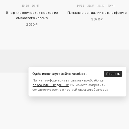
34/35
36/37
38/39
40/41
36-38
39-41
Пляжные сандалии на платформе
5 пар классических носков из
смесового хлопка
3870 ₽
2520 ₽
Oysho использует файлы «cookie».
Принять
Полная информация в правилах по обработке
персональных данных
. Вы можете запретить
сохранение cookie в настройках своего браузера