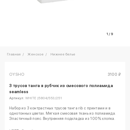
1
/
9
Главная
Женское
Нижнее белье
OYSHO
3100 ₽
3 трусов танга в рубчик из смесового полиамида
seamless
Артикул:
WHITE |5804/553/251
Набор из 3 контрастных трусов танга rib с принтами и в
однотонных цветах. Мягкая смесовая ткань из полиамида.
Эластичный пояс. Внутренняя подкладка из 100% хлопка.