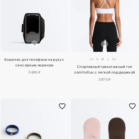
XS
S
M
L
XL
Кошелек для телефона на руку с
сенсорным экраном
Спортивный трикотажный топ
comfortlux с легкой поддержкой
3480 ₽
3870 ₽