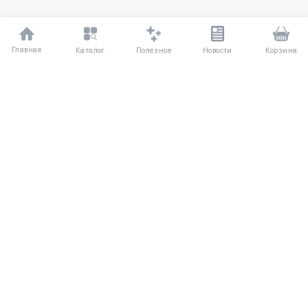
Главная
Полезное
Каталог
Новости
Корзина
ДЛЯ ПОКУПАТЕЛЕЙ
Частые вопросы
О компании
Способы оплаты
Соглашение
Доставка
Агентский договор
Обмен и возврат
Отзывы
КАТАЛОГ
КОНТАКТЫ