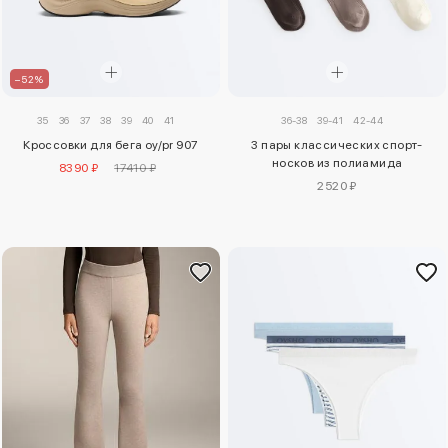
–52%
35
36
37
38
39
40
41
36-38
39-41
42-44
Кроссовки для бега oy/pr 907
3 пары классических спорт-
носков из полиамида
8390 ₽
17410 ₽
2520 ₽