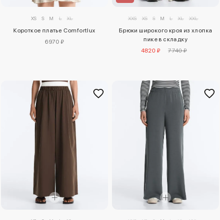
XS
S
M
L
XL
XXS
XS
S
M
L
XL
XXL
Короткое платье Comfortlux
Брюки широкого кроя из хлопка
пике в складку
6970 ₽
4820 ₽
7740 ₽