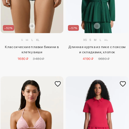
–52%
–57%
S
M
L
XL
XS
S
M
L
XL
Классические плавки бикини в
Длинная куртка из пике с поясом
клетку виши
и складками, хлопок
1680 ₽
3480 ₽
4190 ₽
9680 ₽