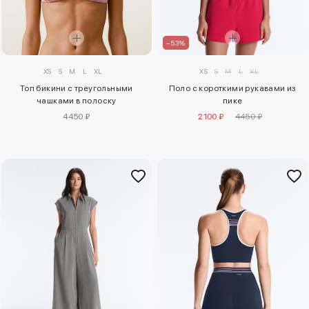
–53%
XS
S
M
L
XL
XS
S
M
L
XL
Топ бикини с треугольными
Поло с короткими рукавами из
чашками в полоску
пике
4450 ₽
2100 ₽
4450 ₽