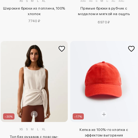
XS
S
M
L
XL
XXS
XS
S
M
L
XL
XXL
Широкие брюки из поплина, 100%
Прямые брюки в рубчик с
хлопок
модалом и мягкой на ощупь
тканью
7740 ₽
6970 ₽
–30%
–17%
XS
S
M
L
XL
Кепка из 100%-го хлопка с
эффектом выгорания
Топ без рукавов с поясом-