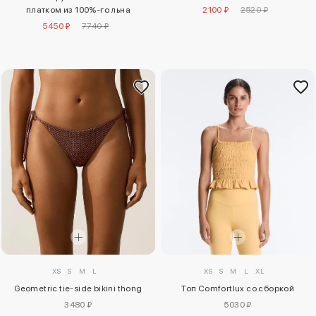
платком из 100%-го льна
2100 ₽
2520 ₽
5450 ₽
7740 ₽
XS
S
M
L
XS
S
M
L
XL
Geometric tie-side bikini thong
Топ Comfortlux со сборкой
3480 ₽
5030 ₽