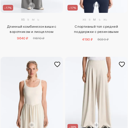
–17%
–17%
XS
S
M
L
XS
S
M
L
XL
Длинный комбинезон виши с
Спортивный топ средней
воротником и лиоцеллом
поддержки с резиновыми
вставками
9640 ₽
11610 ₽
4190 ₽
5030 ₽
–38%