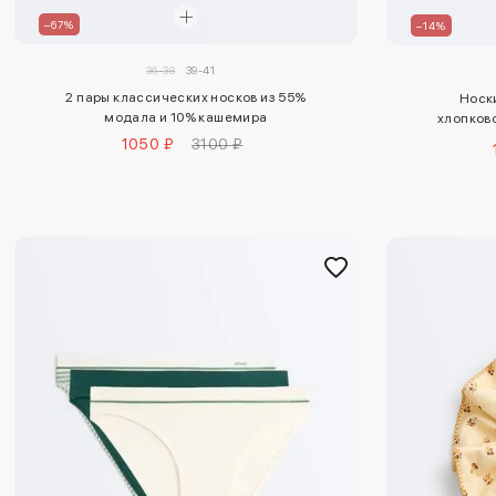
–67%
–14%
36-38
39-41
2 пары классических носков из 55%
Носки
модала и 10% кашемира
хлопков
1050 ₽
3100 ₽