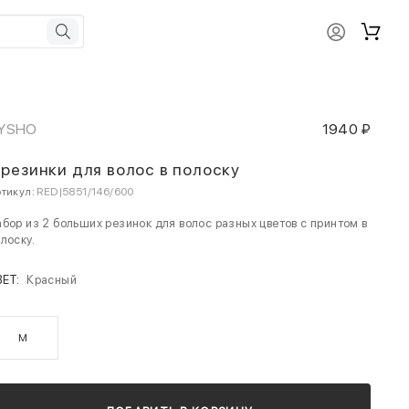
YSHO
1940 ₽
 резинки для волос в полоску
тикул:
RED|5851/146/600
бор из 2 больших резинок для волос разных цветов с принтом в
лоску.
ВЕТ:
Красный
M