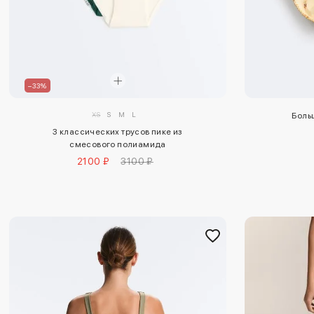
–33%
XS
S
M
L
Боль
3 классических трусов пике из
смесового полиамида
2100 ₽
3100 ₽