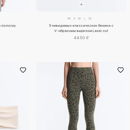
XS
S
M
L
XL
в полоску
5 невидимых классических бикини с
V-образным вырезом Laser cut
4450 ₽