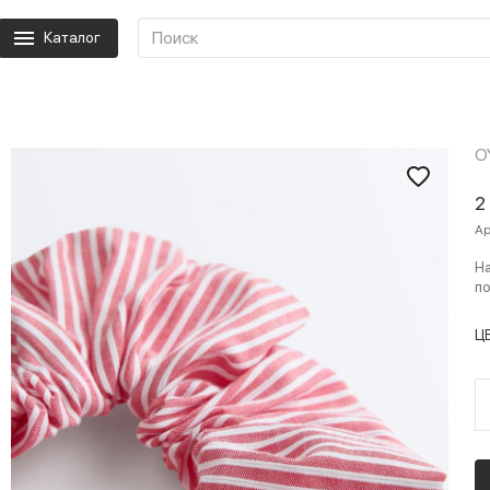
Каталог
O
2
Ар
На
по
Ц