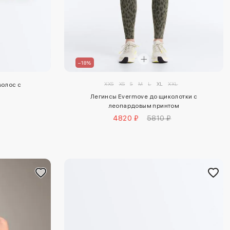
–18%
XXS
XS
S
M
L
XL
XXL
волос с
Легинсы Evermove до щиколотки с
леопардовым принтом
4820 ₽
5810 ₽