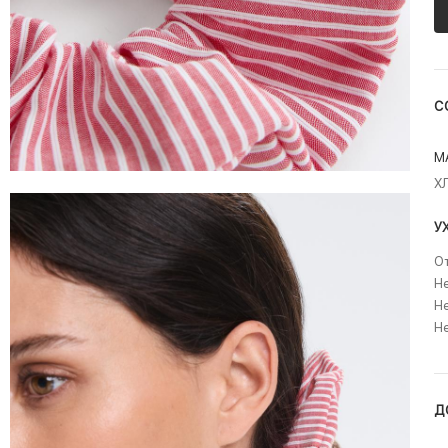
С
М
Х
У
О
Не
Не
Н
Д