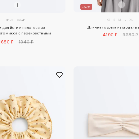
–57%
XS
S
M
L
XL
36-38
39-41
Длинная куртка из модала 
 для йоги и пилатеса из
ого микса с перекрестными
4190 ₽
9680 ₽
ремешками, 2 пары
1680 ₽
1940 ₽