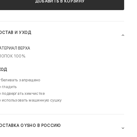
ДОБАВИТЬ В КОРЗИНУ
ОСТАВ И УХОД
АТЕРИАЛ ВЕРХА
ЛОПОК 100%.
ХОД
тбеливать запрещено
 гладить
 подвергать химчистке
е использовать машинную сушку
ОСТАВКА OYSHO В РОССИЮ