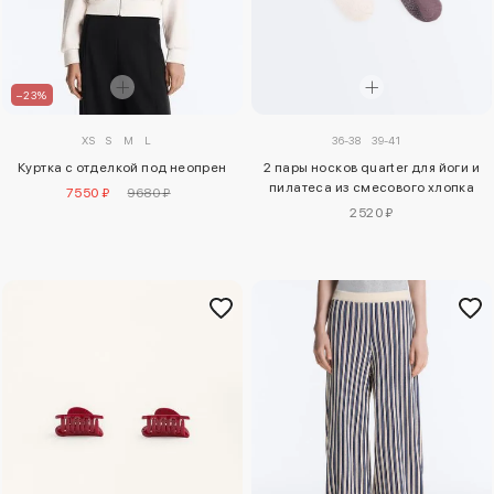
–23%
36-38
39-41
XS
S
M
L
2 пары носков quarter для йоги и
Куртка с отделкой под неопрен
пилатеса из смесового хлопка
7550 ₽
9680 ₽
2520 ₽