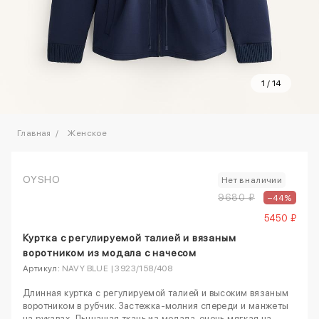
1
/
14
Главная
Женское
OYSHO
Нет в наличии
9680 ₽
–44%
5450 ₽
Куртка с регулируемой талией и вязаным
воротником из модала с начесом
Артикул:
NAVY BLUE | 3923/158/408
Длинная куртка с регулируемой талией и высоким вязаным
воротником в рубчик. Застежка-молния спереди и манжеты
на рукавах. Дышащая ткань из модала, очень мягкая на