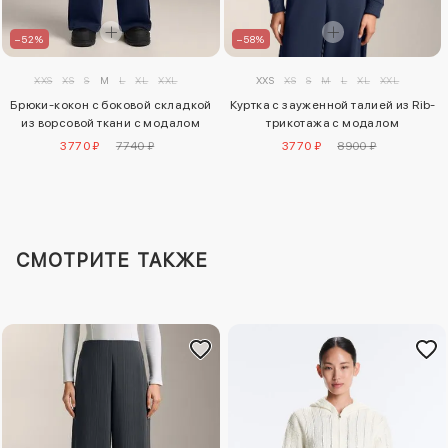
–58%
–52%
XXS
XS
S
M
L
XL
XXL
XXS
XS
S
M
L
XL
XXL
Куртка с зауженной талией из Rib-
Брюки-кокон с боковой складкой
трикотажа с модалом
из ворсовой ткани с модалом
3770 ₽
8900 ₽
3770 ₽
7740 ₽
СМОТРИТЕ ТАКЖЕ