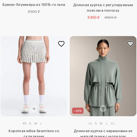
Брюки-блуммеры из 100%-го льна
Длинная куртка с регулируемым
поясом в полоску
8900 ₽
5450 ₽
8900 ₽
–36%
XS
S
M
L
XS
S
M
L
XL
Короткая юбка Seamless со
Длинная куртка с карманами из
складками
мягкой ткани с модалом