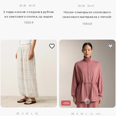
36-38
39-41
36-38
39-41
2 пары носков-следков в рубчик
Носки-сникеры из хлопкового
из смесового хлопка, ср. вырез
смесового материала с пяткой-
табой, 3 пары
1550 ₽
1550 ₽
–39%
XS
S
M
L
XL
XS
S
M
L
XL
XXL