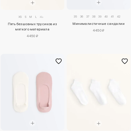
35
36
37
38
39
40
41
42
XS
S
M
L
XL
Минималистичные сандалии
Пять безшовных трусиков из
мягкого материала
4450 ₽
4450 ₽