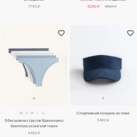
7740 ₽
6290 ₽
9680 ₽
XS
S
M
L
XL
Спортивный козырек из пике
3480 ₽
5 бесшовных трусов бразильяно
Seamless из мягкой ткани
4450 ₽