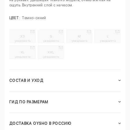
ощупь. Внутренний слой с начесом.
ЦВЕТ:
Темно-синий
XS
S
M
L
уведомить
уведомить
уведомить
уведомить
XL
XXL
уведомить
уведомить
СОСТАВ И УХОД
ГИД ПО РАЗМЕРАМ
ДОСТАВКА OYSHO В РОССИЮ