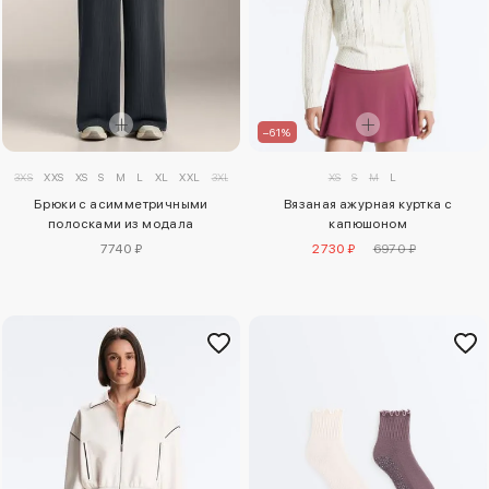
–61%
XS
S
M
L
3XS
XXS
XS
S
M
L
XL
XXL
3XL
Вязаная ажурная куртка с
Брюки с асимметричными
капюшоном
полосками из модала
2730 ₽
6970 ₽
7740 ₽