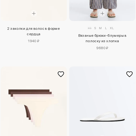
XS
S
M
L
XL
2 заколки для волос в форме
сердца
Вязаные брюки-блумеры в
полоску из хлопка
1940 ₽
9680 ₽