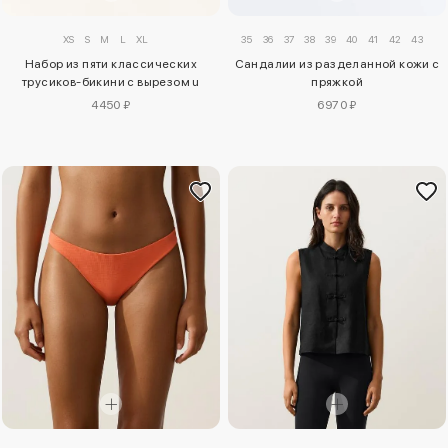
35
36
37
38
39
40
41
42
43
XS
S
M
L
XL
Сандалии из разделанной кожи с
Набор из пяти классических
пряжкой
трусиков-бикини с вырезом u
6970 ₽
4450 ₽