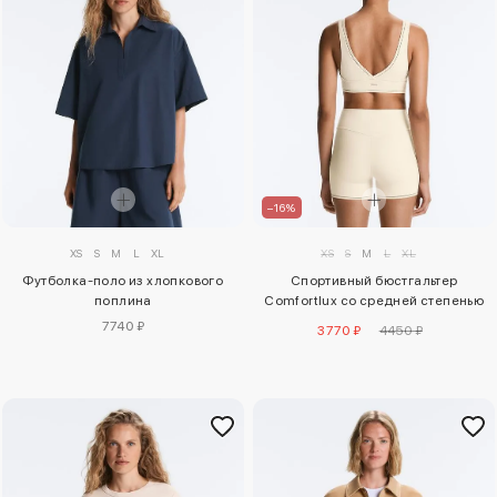
–16%
XS
S
M
L
XL
XS
S
M
L
XL
Футболка-поло из хлопкового
Спортивный бюстгальтер
поплина
Comfortlux со средней степенью
поддержки
7740 ₽
3770 ₽
4450 ₽