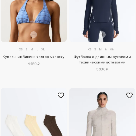
XS
S
M
L
XL
XS
S
M
L
XL
Купальник бикини халтер в клетку
Футболка с длинным рукавом и
техническими вставками
4450 ₽
5030 ₽