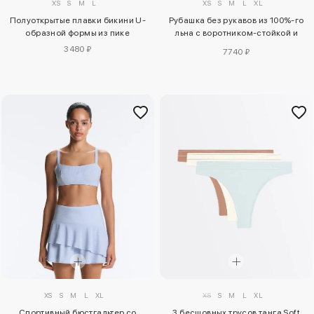
XS
S
M
L
XS
S
M
L
XL
Полуоткрытые плавки бикини U-
Рубашка без рукавов из 100%-го
образной формы из пике
льна с воротником-стойкой и
пуговицами
3480 ₽
7740 ₽
XS
S
M
L
XL
XS
S
M
L
XL
Спортивный бюстгальтер со
3 бесшовных трусов танга Soft