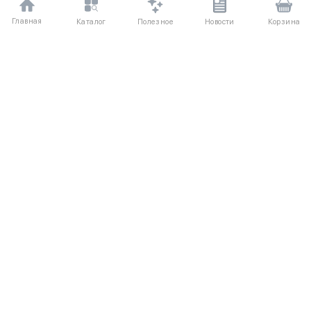
Главная
Полезное
Каталог
Новости
Корзина
ДЛЯ ПОКУПАТЕЛЕЙ
Частые вопросы
О компании
Способы оплаты
Соглашение
Доставка
Агентский договор
Обмен и возврат
Отзывы
КАТАЛОГ
КОНТАКТЫ
Новые поступления
+7 (916) 504-55-88
Каталог одежды
Написать нам