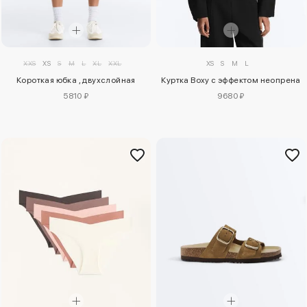
XXS
XS
S
M
L
XL
XXL
XS
S
M
L
Короткая юбка , двухслойная
Куртка Boxy с эффектом неопрена
5810 ₽
9680 ₽