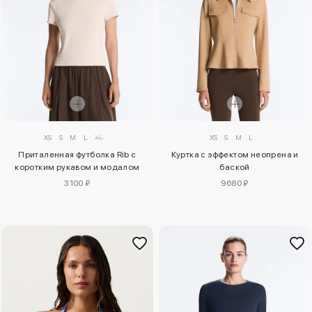
XS
S
M
L
XL
XS
S
M
L
Приталенная футболка Rib с
Куртка с эффектом неопрена и
коротким рукавом и модалом
баской
3100 ₽
9680 ₽