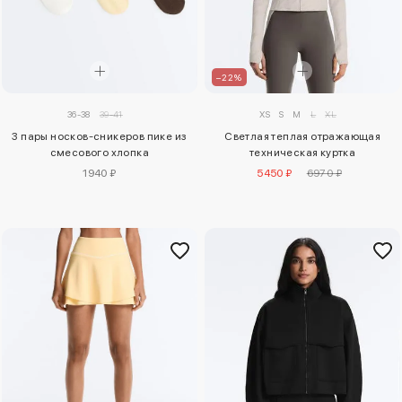
–22%
36-38
39-41
XS
S
M
L
XL
3 пары носков-сникеров пике из
Светлая теплая отражающая
смесового хлопка
техническая куртка
1940 ₽
5450 ₽
6970 ₽