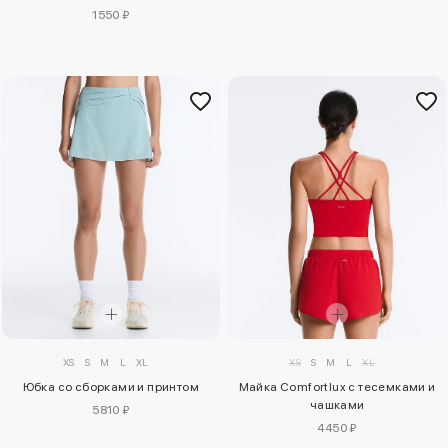
1550 ₽
XS
S
M
L
XL
XS
S
M
L
XL
Юбка со сборками и принтом
Майка Comfortlux с тесемками и
чашками
5810 ₽
4450 ₽