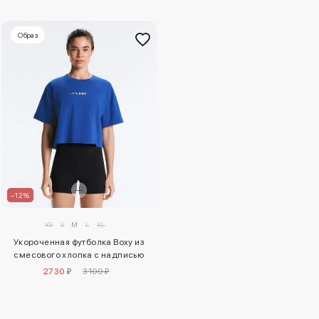
Образ
–12%
XS
S
M
L
XL
Укороченная футболка Boxy из
смесового хлопка с надписью
2730 ₽
3100 ₽