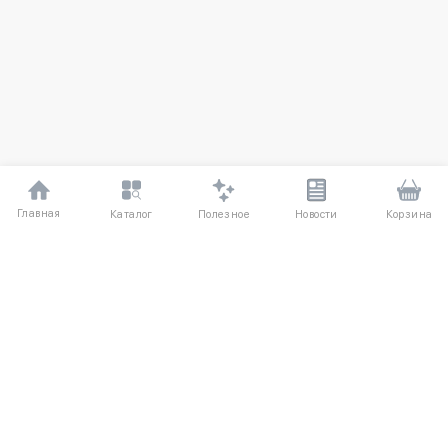
Главная
Полезное
Каталог
Новости
Корзина
ДЛЯ ПОКУПАТЕЛЕЙ
Частые вопросы
О компании
Способы оплаты
Соглашение