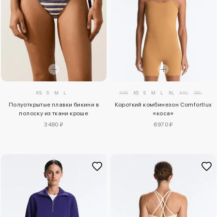
XS
S
M
L
XXS
XS
S
M
L
XL
XXL
3XL
Полуоткрытые плавки бикини в
Короткий комбинезон Comfortlux
полоску из ткани кроше
«коса»
3480 ₽
6970 ₽