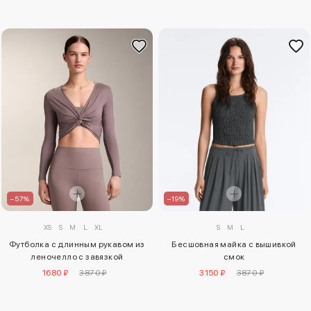
–19%
–57%
S
M
L
XS
S
M
L
XL
Бесшовная майка с вышивкой
Футболка с длинным рукавом из
смок
леночелло с завязкой
3150 ₽
3870 ₽
1680 ₽
3870 ₽