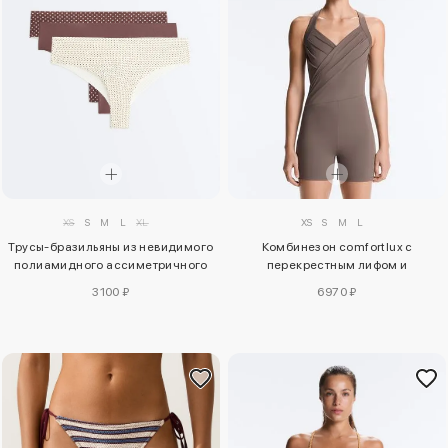
XS
S
M
L
XL
XS
S
M
L
Трусы-бразильяны из невидимого
Комбинезон comfortlux с
полиамидного ассиметричного
перекрестным лифом и
трика, 3 штуки
короткими шортами
3100 ₽
6970 ₽