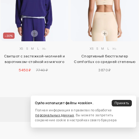
–30%
XS
S
M
L
XL
XS
S
M
L
XL
Спортивный бюстгальтер
Свитшот с застежкой-молнией и
Comfortlux со средней степенью
воротником-стойкой из мягкого
поддержки
модала
3870 ₽
5450 ₽
7740 ₽
Oysho использует файлы «cookie».
Принять
Полная информация в правилах по обработке
персональных данных
. Вы можете запретить
сохранение cookie в настройках своего браузера