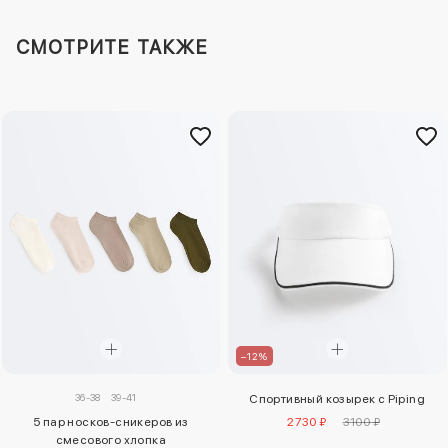
СМОТРИТЕ ТАКЖЕ
–12%
36-38
39-41
Спортивный козырек с Piping
5 пар носков-сникеров из
2730 ₽
3100 ₽
смесового хлопка