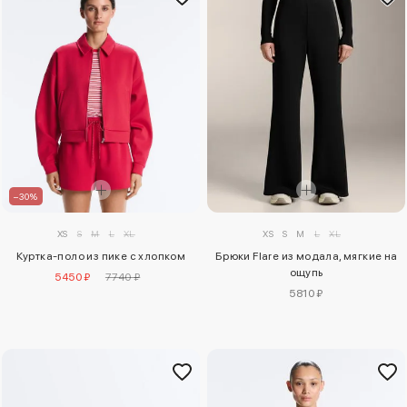
–30%
XS
S
M
L
XL
XS
S
M
L
XL
Куртка-поло из пике с хлопком
Брюки Flare из модала, мягкие на
ощупь
5450 ₽
7740 ₽
5810 ₽