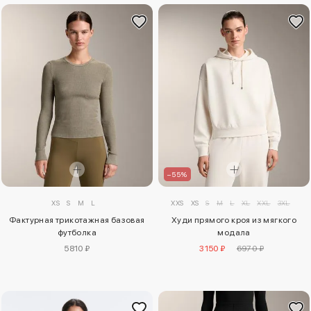
–55%
XS
S
M
L
XXS
XS
S
M
L
XL
XXL
3XL
Фактурная трикотажная базовая
Худи прямого кроя из мягкого
футболка
модала
5810 ₽
3150 ₽
6970 ₽