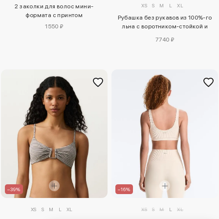
XS
S
M
L
XL
2 заколки для волос мини-
формата с принтом
Рубашка без рукавов из 100%-го
1550 ₽
льна с воротником-стойкой и
пуговицами
7740 ₽
–39%
–16%
XS
S
M
L
XL
XS
S
M
L
XL