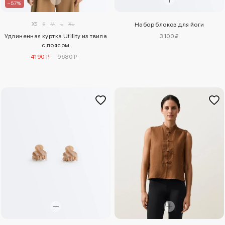
–57%
XS
S
M
L
XL
Набор блоков для йоги
Удлиненная куртка Utility из твила
3100 ₽
с поясом
4190 ₽
9680 ₽