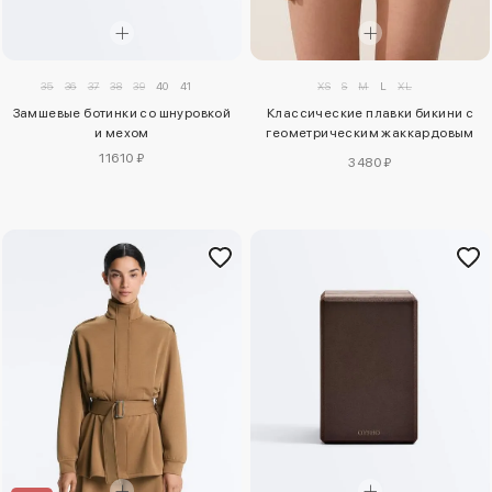
35
36
37
38
39
40
41
XS
S
M
L
XL
Замшевые ботинки со шнуровкой
Классические плавки бикини с
и мехом
геометрическим жаккардовым
узором
11610 ₽
3480 ₽