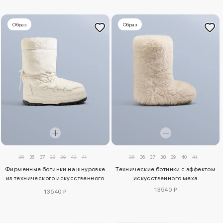
Образ
Образ
35
36
37
38
39
40
41
35
36
37
38
39
40
41
Фирменные ботинки на шнуровке
Технические ботинки с эффектом
из технического искусственного
искусственного меха
меха
13540 ₽
13540 ₽