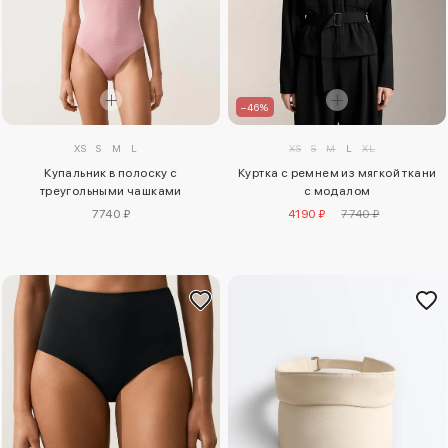
–46%
XS
S
M
L
XS
S
M
L
XL
Купальник в полоску с
Куртка с ремнем из мягкой ткани
треугольными чашками
с модалом
7740 ₽
4190 ₽
7740 ₽