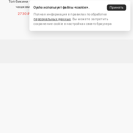
Топ бикини с треугольными
Топ comfortlux со съемными
чашками в полоску
вкладышами
Oysho использует файлы «cookie».
Принять
2730 ₽
4450 ₽
3770 ₽
4450 ₽
Полная информация в правилах по обработке
персональных данных
. Вы можете запретить
сохранение cookie в настройках своего браузера