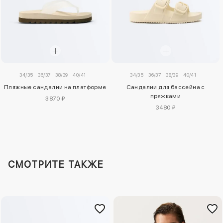
34/35
36/37
38/39
40/41
34/35
36/37
38/39
40/41
Пляжные сандалии на платформе
Сандалии для бассейна с
пряжками
3870 ₽
3480 ₽
СМОТРИТЕ ТАКЖЕ