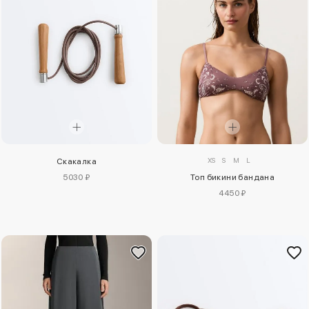
XS
S
M
L
Скакалка
5030 ₽
Топ бикини бандана
4450 ₽