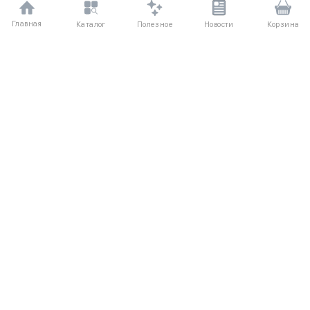
Главная
Полезное
Каталог
Новости
Корзина
ДЛЯ ПОКУПАТЕЛЕЙ
Частые вопросы
О компании
Способы оплаты
Соглашение
Доставка
Агентский договор
Обмен и возврат
Отзывы
КАТАЛОГ
КОНТАКТЫ
Новые поступления
+7 (916) 504-55-88