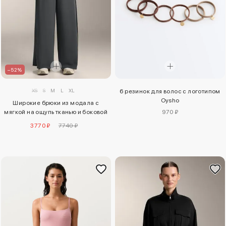
–52%
XS
S
M
L
XL
6 резинок для волос с логотипом
Oysho
Широкие брюки из модала с
970 ₽
мягкой на ощупь тканью и боковой
складкой
3770 ₽
7740 ₽