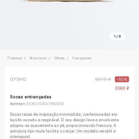
1
/
8
Главная
Женское
Обувь
Сандалии
OYSHO
6970 ₽
–52%
3360 ₽
Socas entrançadas
Артикул:
ECRU|1252/780/002
Socas rasas de inspiração minimalista, confecionadas em
tecido vazado e respirável. O seu design leve e envolvente
adapta-se suavemente ao pé, proporcionando frescura. A
estrutura tipo mule facilita o calçar. Um modelo versátil e
intemporal.