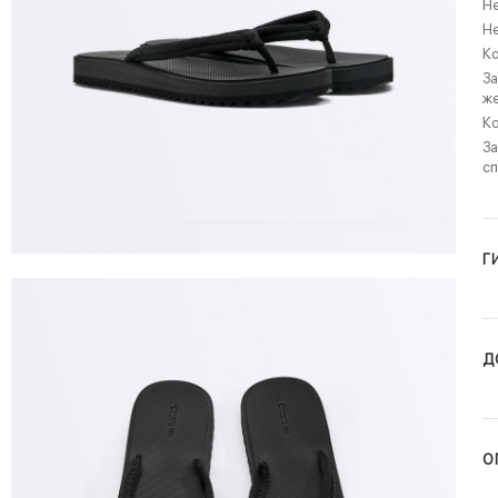
Н
Не
Ко
За
же
К
За
сп
Г
Д
О