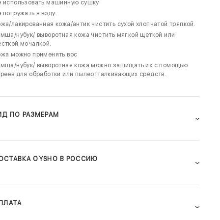
е использовать машинную сушку
 погружать в воду.
жа/лакированная кожа/антик чистить сухой хлопчатой тряпкой.
мша/нубук/ выворотная кожа чистить мягкой щеткой или
сткой мочалкой.
ожа можно применять вос
мша/нубук/ выворотная кожа можно защищать их с помощью
реев для обработки или пылеотталкивающих средств.
ИД ПО РАЗМЕРАМ
ОСТАВКА OYSHO В РОССИЮ
ПЛАТА