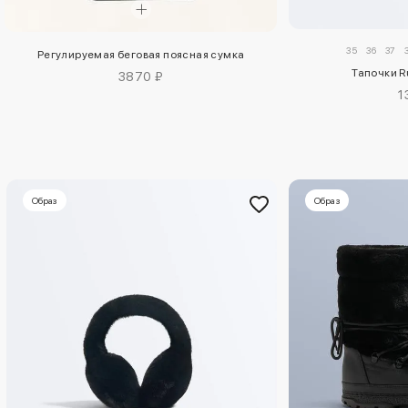
35
36
37
Регулируемая беговая поясная сумка
Тапочки R
3870 ₽
1
Образ
Образ