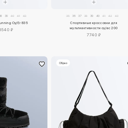
38
39
40
41
42
35
36
37
38
39
40
41
42
43
unning Oy/Er 835
Спортивные кроссовки для
мультиактивности oy/ac 200
3540 ₽
7740 ₽
Образ