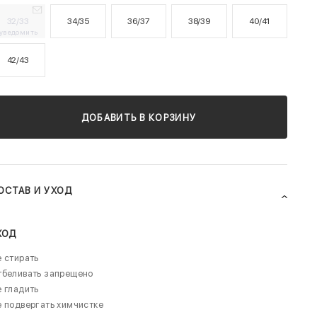
32/33
34/35
36/37
38/39
40/41
уведомить
42/43
ДОБАВИТЬ В КОРЗИНУ
ОСТАВ И УХОД
ХОД
 стирать
тбеливать запрещено
 гладить
 подвергать химчистке