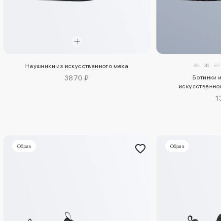
35
36
37
Наушники из искусственного меха
3870 ₽
Ботинки 
искусственно
1
Образ
Образ