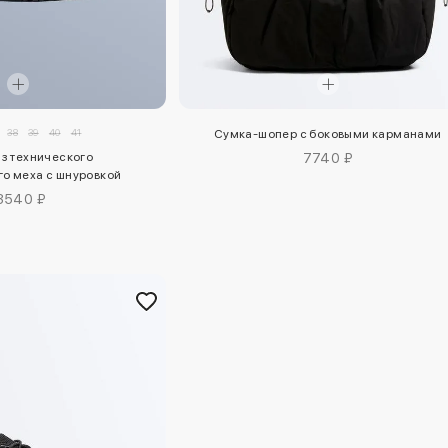
38
39
40
41
Сумка-шопер с боковыми карманами
из технического
7740 ₽
го меха с шнуровкой
3540 ₽