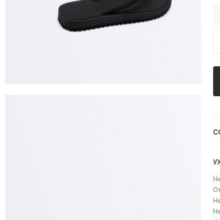
С
У
Не
О
Не
Не