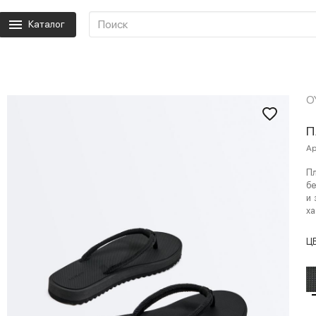
Каталог
O
П
Ар
П
бе
и 
ха
Ц