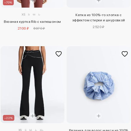
–70%
XS
S
M
L
Кепка из 100%-го хлопка с
эффектом стирки и шнуровкой
Вязаная куртка Rib с капюшоном
2520 ₽
2100 ₽
6970 ₽
–22%
XS
S
M
L
XL
Резинка для волос макси из 100%