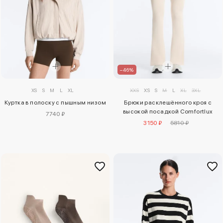
–46%
XS
S
M
L
XL
XXS
XS
S
M
L
XL
3XL
Куртка в полоску с пышным низом
Брюки расклешённого кроя с
высокой посадкой Comfortlux
7740 ₽
3150 ₽
5810 ₽