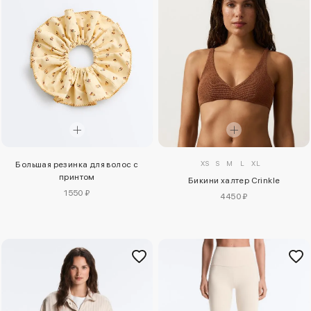
XS
S
M
L
XL
Большая резинка для волос с
принтом
Бикини халтер Crinkle
1550 ₽
4450 ₽