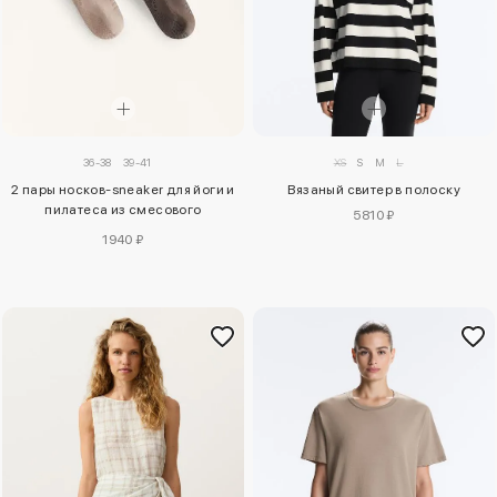
XS
S
M
L
36-38
39-41
Вязаный свитер в полоску
2 пары носков-sneaker для йоги и
пилатеса из смесового
5810 ₽
полиамида
1940 ₽