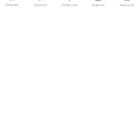
Главная
Полезное
Каталог
Новости
Корзина
ДЛЯ ПОКУПАТЕЛЕЙ
Частые вопросы
О компании
Способы оплаты
Соглашение
Доставка
Агентский договор
Обмен и возврат
Отзывы
КАТАЛОГ
КОНТАКТЫ
Новые поступления
+7 (916) 504-55-88
Каталог одежды
Написать нам