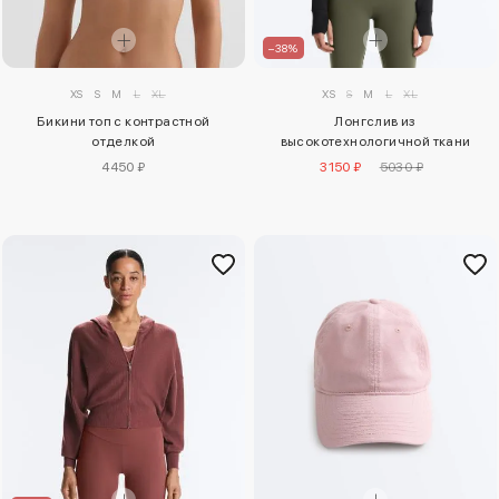
–38%
XS
S
M
L
XL
XS
S
M
L
XL
Лонгслив из
Бикини топ с контрастной
высокотехнологичной ткани
отделкой
3150 ₽
5030 ₽
4450 ₽