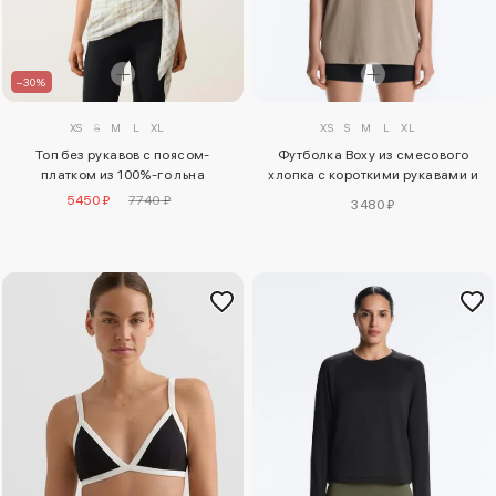
–30%
XS
S
M
L
XL
XS
S
M
L
XL
Топ без рукавов с поясом-
Футболка Boxy из смесового
платком из 100%-го льна
хлопка с короткими рукавами и
надписью
5450 ₽
7740 ₽
3480 ₽