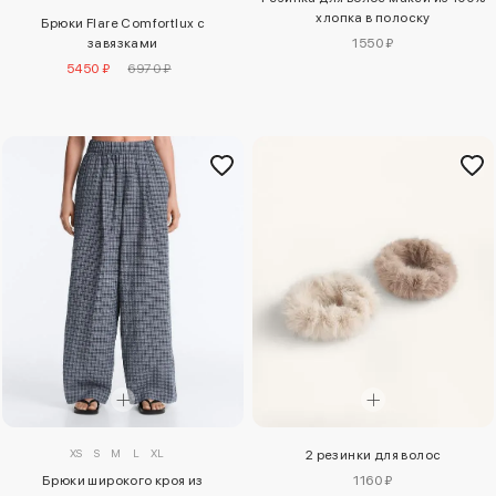
хлопка в полоску
Брюки Flare Comfortlux с
1550 ₽
завязками
5450 ₽
6970 ₽
XS
S
M
L
XL
2 резинки для волос
Брюки широкого кроя из
1160 ₽