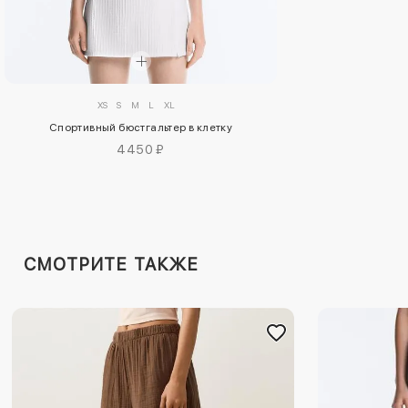
XS
S
M
L
XL
Спортивный бюстгальтер в клетку
4450 ₽
СМОТРИТЕ ТАКЖЕ