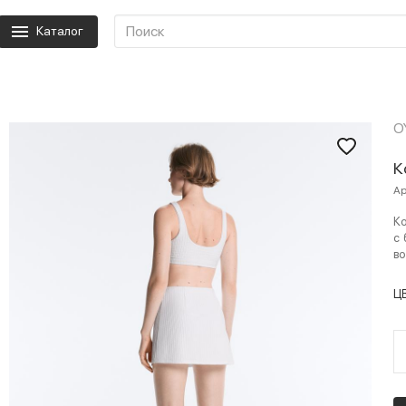
Каталог
O
К
Ар
Ко
с 
во
Ц