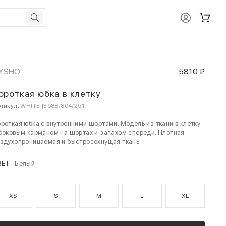
YSHO
5810 ₽
ороткая юбка в клетку
тикул:
WHITE |3588/804/251
роткая юбка с внутренними шортами. Модель из ткани в клетку
боковым карманом на шортах и запахом спереди. Плотная
здухопроницаемая и быстросохнущая ткань.
ВЕТ:
Белый
XS
S
M
L
XL