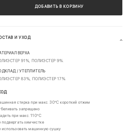
ДОБАВИТЬ В КОРЗИНУ
ОСТАВ И УХОД
АТЕРИАЛ ВЕРХА
ОЛИЭСТЕР 91%,
ПОЛИЭСТЕР 9%.
ОДКЛАД / УТЕПЛИТЕЛЬ
ОЛИЭСТЕР 83%,
ПОЛИЭСТЕР 17%.
ХОД
шинная стирка при макс. 30ºC короткий отжим
тбеливать запрещено
адить при макс. 110ºC
 подвергать химчистке
е использовать машинную сушку