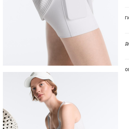
Г
Д
О