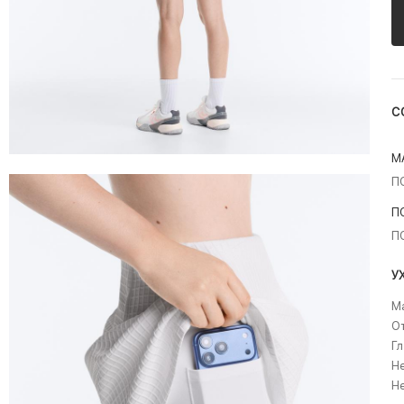
С
М
П
П
П
У
Ма
О
Гл
Не
Н