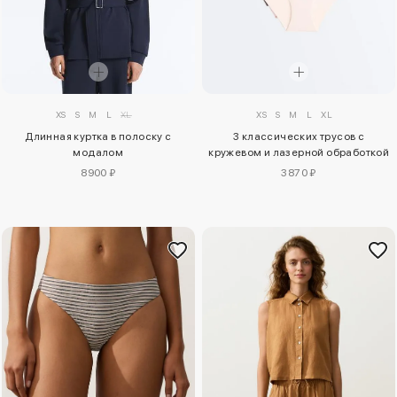
XS
S
M
L
XL
XS
S
M
L
XL
3 классических трусов с
Длинная куртка в полоску с
кружевом и лазерной обработкой
модалом
3870 ₽
8900 ₽