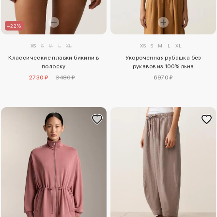
–22%
XS
S
M
L
XL
XS
S
M
L
XL
Классические плавки бикини в
Укороченная рубашка без
полоску
рукавов из 100% льна
2730 ₽
3480 ₽
6970 ₽