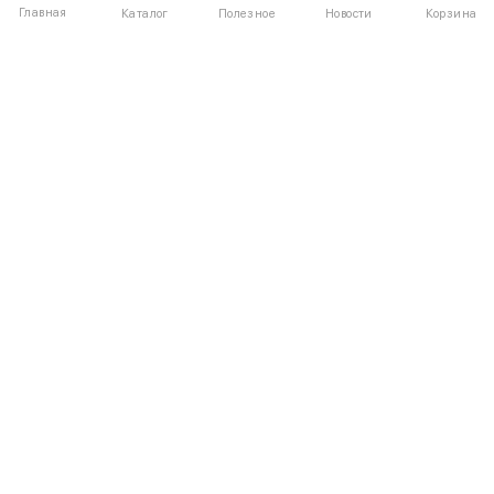
Главная
Полезное
Каталог
Новости
Корзина
ДЛЯ ПОКУПАТЕЛЕЙ
Частые вопросы
О компании
Способы оплаты
Соглашение
Доставка
Агентский договор
Обмен и возврат
Отзывы
КАТАЛОГ
КОНТАКТЫ
Новые поступления
+7 (916) 504-55-88
Каталог одежды
Написать нам