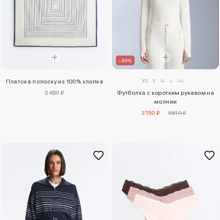
–46%
XS
S
M
L
XL
Платок в полоску из 100% хлопка
3480 ₽
Футболка с коротким рукавом на
молнии
3150 ₽
5810 ₽