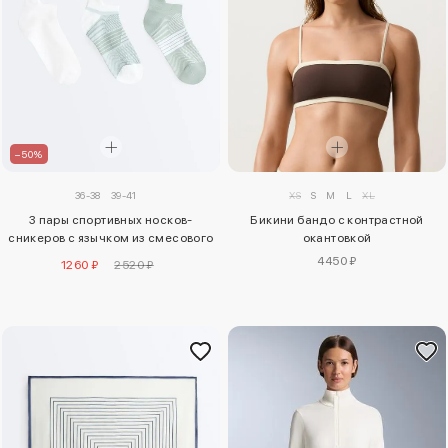
–50%
36-38
39-41
XS
S
M
L
XL
3 пары спортивных носков-
Бикини бандо с контрастной
сникеров с язычком из смесового
окантовкой
полиамида
4450 ₽
1260 ₽
2520 ₽