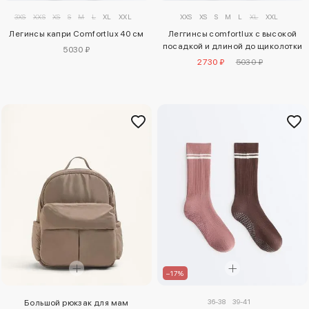
3XS
XXS
XS
S
M
L
XL
XXL
XXS
XS
S
M
L
XL
XXL
Легинсы капри Comfortlux 40 см
Леггинсы comfortlux с высокой
посадкой и длиной до щиколотки
5030 ₽
2730 ₽
5030 ₽
–17%
36-38
39-41
Большой рюкзак для мам