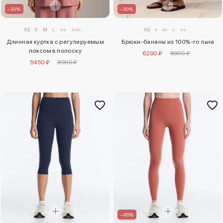
–30%
–39%
XS
S
M
L
XL
XS
S
M
L
XL
XXL
Брюки-бананы из 100%-го льна
Длинная куртка с регулируемым
поясом в полоску
6290 ₽
8900 ₽
5450 ₽
8900 ₽
–46%