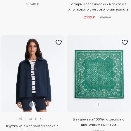
13540 ₽
2 пары классических носков из
хлопкового смесового материала
для йоги и пилатеса
2100 ₽
2520 ₽
XS
S
M
L
XL
Бандана из 100%-го хлопка с
цветочным принтом
Куртка из смесового хлопка с