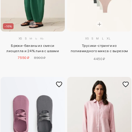
–16%
XS
S
M
L
XL
XS
S
M
L
XL
Брюки-бананы из смеси
Трусики-стринги из
лиоцелла и 24% льна с швами
полиамидного микса с вырезом
лазером (5 штук)
7550 ₽
8900 ₽
4450 ₽