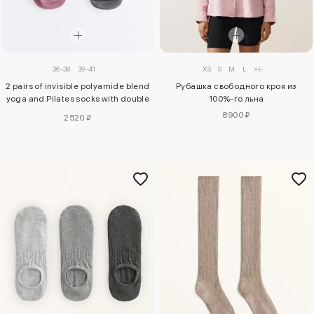
36-38
39-41
XS
S
M
L
XL
2 pairs of invisible polyamide blend
Рубашка свободного кроя из
yoga and Pilates socks with double
100%-го льна
straps
8900 ₽
2520 ₽