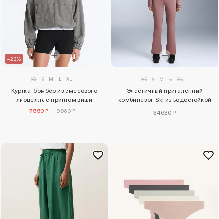
–23%
XS
S
M
L
XL
XS
S
M
L
XL
Куртка-бомбер из смесового
Эластичный приталенный
лиоцелла с принтом виши
комбинезон Ski из водостойкой
ткани
7550 ₽
9680 ₽
34630 ₽