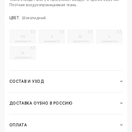
Плотная воздухопроницаемая ткань.
ЦВЕТ:
Шоколадный
XS
S
M
L
уведомить
уведомить
уведомить
уведомить
XL
уведомить
СОСТАВ И УХОД
ДОСТАВКА OYSHO В РОССИЮ
ОПЛАТА