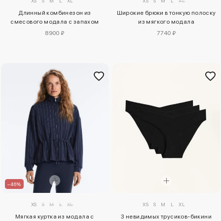
XS
S
M
L
XL
XS
S
M
L
XL
Длинный комбинезон из
Широкие брюки в тонкую полоску
смесового модала с запахом
из мягкого модала
8900 ₽
7740 ₽
–46%
XS
S
M
L
XL
XS
S
M
L
XL
Мягкая куртка из модала с
3 невидимых трусиков-бикини