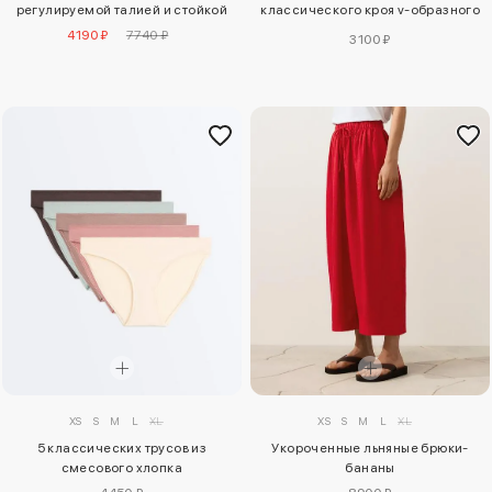
регулируемой талией и стойкой
классического кроя v-образного
выреза из полиамидно-
4190 ₽
7740 ₽
3100 ₽
вискозного трикотажа
XS
S
M
L
XL
XS
S
M
L
XL
5 классических трусов из
Укороченные льняные брюки-
смесового хлопка
бананы