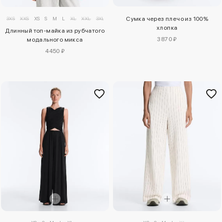
3XS
XXS
XS
S
M
L
XL
XXL
3XL
Сумка через плечо из 100%
хлопка
Длинный топ-майка из рубчатого
3870 ₽
модального микса
4450 ₽