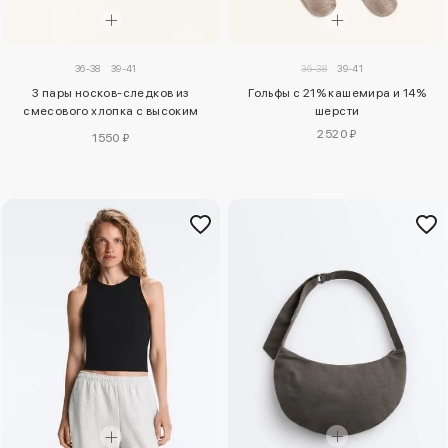
36-38
39-41
36-38
39-41
3 пары носков-следков из
Гольфы с 21% кашемира и 14%
смесового хлопка с высоким
шерсти
вырезом
2520 ₽
1550 ₽