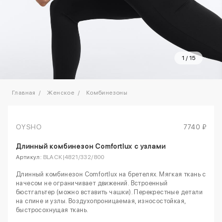
1
/
15
Главная
Женское
Комбинезоны
OYSHO
7740 ₽
Длинный комбинезон Comfortlux с узлами
Артикул:
BLACK|4821/332/800
Длинный комбинезон Comfortlux на бретелях. Мягкая ткань с
начесом не ограничивает движений. Встроенный
бюстгальтер (можно вставить чашки). Перекрестные детали
на спине и узлы. Воздухопроницаемая, износостойкая,
быстросохнущая ткань.