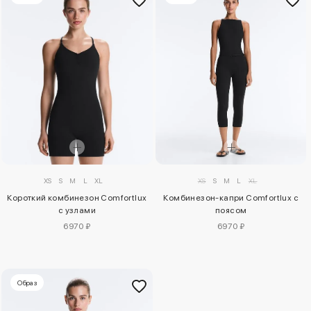
XS
S
M
L
XL
XS
S
M
L
XL
Короткий комбинезон Comfortlux
Комбинезон-капри Comfortlux с
с узлами
поясом
6970 ₽
6970 ₽
Образ