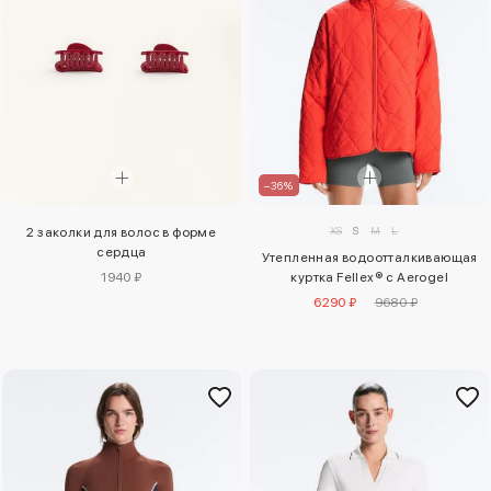
–36%
XS
S
M
L
2 заколки для волос в форме
сердца
Утепленная водоотталкивающая
куртка Fellex® с Aerogel
1940 ₽
6290 ₽
9680 ₽