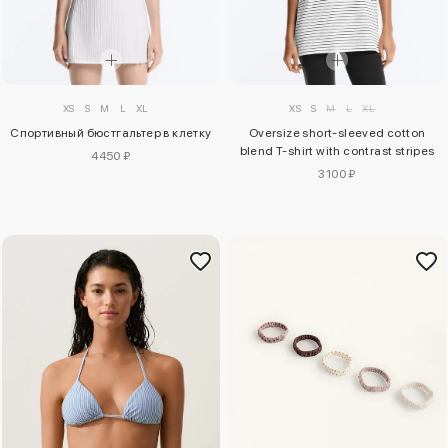
XS
S
M
L
XL
XS
S
M
L
XL
Спортивный бюстгальтер в клетку
Oversize short-sleeved cotton
blend T-shirt with contrast stripes
4450 ₽
3100 ₽