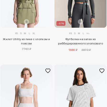
–57%
XS
S
M
L
XL
XS
S
M
L
XL
Жилет Utility из пике с хлопком и
Футболка на запах из
поясом
риббедированного хлопкового
микса
7740 ₽
1680 ₽
3870 ₽