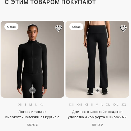
C ЭТИМ ТОВАРОМ ПОКУПАЮТ
Образ
Образ
XS
S
M
L
XL
3XS
XXS
XS
S
M
L
XL
XXL
3XL
Легкая и теплая
Джинсы с высокой посадкой
высокотехнологичная куртка с
удобства и комфорта с широкими
отстрочкой
штанинами
6970 ₽
5810 ₽