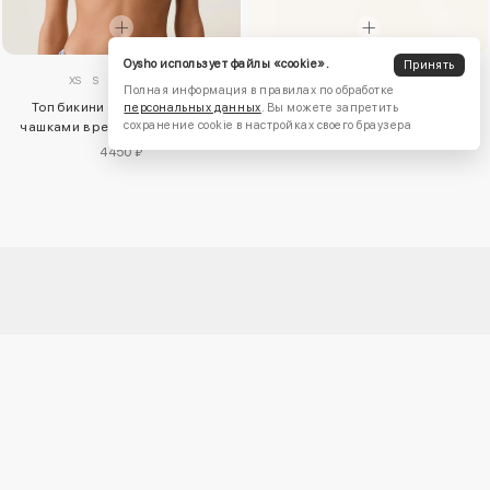
Oysho использует файлы «cookie».
Принять
XS
S
M
L
XL
5 резинок для волос
Полная информация в правилах по обработке
Топ бикини с треугольными
1160 ₽
персональных данных
. Вы можете запретить
сохранение cookie в настройках своего браузера
чашками в рельефную полоску
4450 ₽