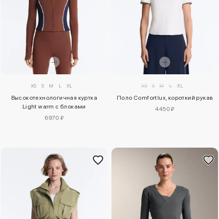
XS
S
M
L
XL
XS
S
M
L
XL
Высокотехнологичная куртка
Поло Comfortlux, короткий рукав
Light warm с блоками
4450 ₽
6970 ₽