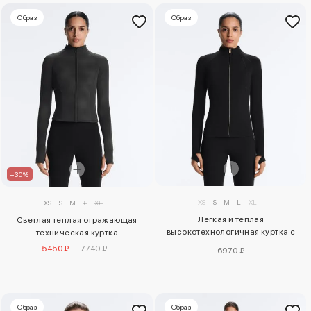
Образ
Образ
–30%
XS
S
M
L
XL
XS
S
M
L
XL
Легкая и теплая
Светлая теплая отражающая
высокотехнологичная куртка с
техническая куртка
отстрочкой
5450 ₽
7740 ₽
6970 ₽
Образ
Образ