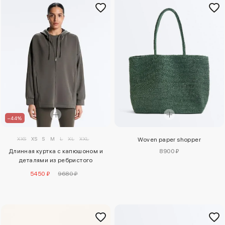
–44%
XXS
XS
S
M
L
XL
XXL
Woven paper shopper
8900 ₽
Длинная куртка с капюшоном и
деталями из ребристого
материала и футера
5450 ₽
9680 ₽