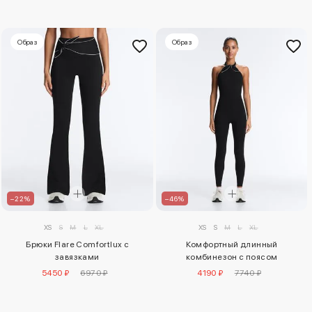
Образ
Образ
–22%
–46%
XS
S
M
L
XL
XS
S
M
L
XL
Брюки Flare Comfortlux с
Комфортный длинный
завязками
комбинезон с поясом
5450 ₽
6970 ₽
4190 ₽
7740 ₽