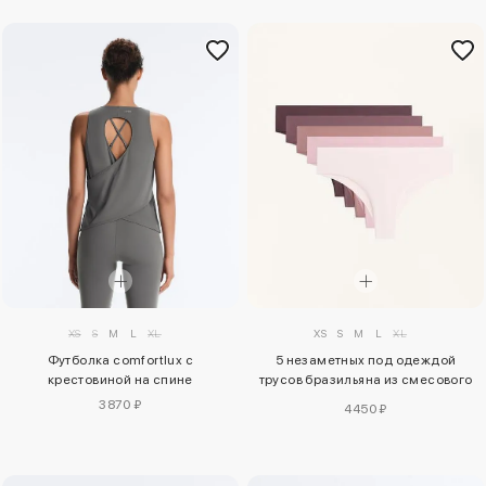
XS
S
M
L
XL
XS
S
M
L
XL
Футболка comfortlux с
5 незаметных под одеждой
крестовиной на спине
трусов бразильяна из смесового
полиамида
3870 ₽
4450 ₽