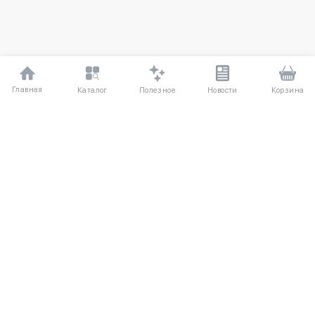
Главная
Полезное
Каталог
Новости
Корзина
ДЛЯ ПОКУПАТЕЛЕЙ
Частые вопросы
О компании
Способы оплаты
Соглашение
Доставка
Агентский договор
Обмен и возврат
Отзывы