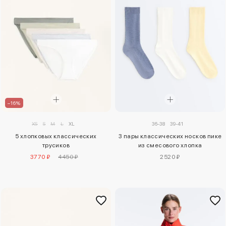
–16%
36-38
39-41
XS
S
M
L
XL
3 пары классических носков пике
5 хлопковых классических
из смесового хлопка
трусиков
2520 ₽
3770 ₽
4450 ₽