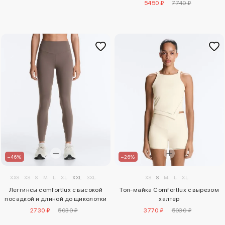
5450 ₽
7740 ₽
–46%
–26%
XXS
XS
S
M
L
XL
XXL
3XL
XS
S
M
L
XL
Леггинсы comfortlux с высокой
Топ-майка Comfortlux с вырезом
посадкой и длиной до щиколотки
халтер
2730 ₽
5030 ₽
3770 ₽
5030 ₽