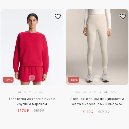
–36%
–55%
XS
S
M
L
XL
XXS
XS
S
M
L
XL
XXL
Толстовка из хлопка пике с
Легинсы длиной до щиколотки
круглым вырезом
Warm с карманами и высокой
посадкой, 70 см
3770 ₽
5810 ₽
3150 ₽
6970 ₽