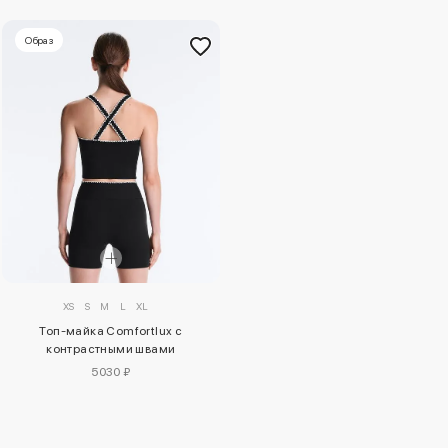
Образ
XS
S
M
L
XL
Топ-майка Comfortlux с
контрастными швами
5030 ₽