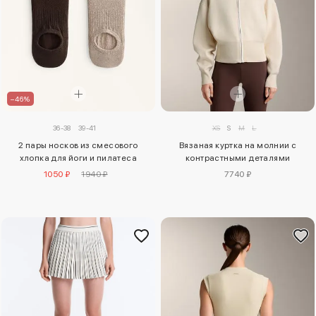
–46%
36-38
39-41
XS
S
M
L
2 пары носков из смесового
Вязаная куртка на молнии с
хлопка для йоги и пилатеса
контрастными деталями
1050 ₽
1940 ₽
7740 ₽