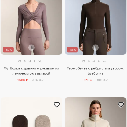
–57%
–46%
XS
S
M
L
XL
XS
S
M
L
XL
Футболка с длинным рукавом из
Термобелье с ребристым узором:
леночелло с завязкой
футболка
1680 ₽
3870 ₽
3150 ₽
5810 ₽