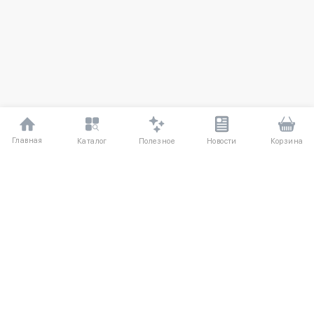
Главная
Полезное
Каталог
Новости
Корзина
ДЛЯ ПОКУПАТЕЛЕЙ
Частые вопросы
О компании
Способы оплаты
Соглашение
Доставка
Агентский договор