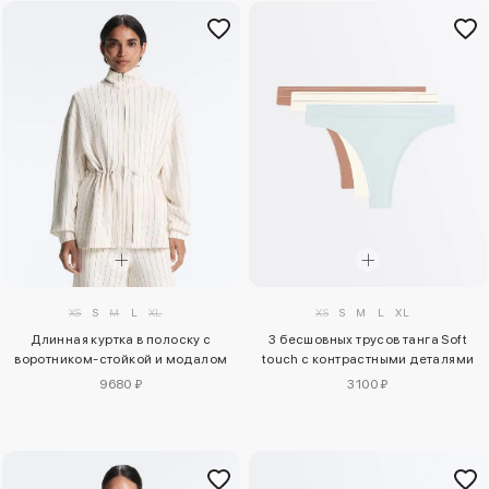
XS
S
M
L
XL
XS
S
M
L
XL
Длинная куртка в полоску с
3 бесшовных трусов танга Soft
воротником-стойкой и модалом
touch с контрастными деталями
9680 ₽
3100 ₽