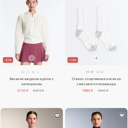
–61%
–14%
XS
S
M
L
36-38
39-41
Вязаная ажурная куртка с
Classic спортивные носки из
капюшоном
смесового полиамида
2730 ₽
6970 ₽
1680 ₽
1940 ₽