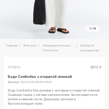
1
/
14
Главная
Женское
Ультрамягкая ткань -
Выбор по
Comfortlux
материалам
OYSHO
5810 ₽
Боди Comfortlux с открытой спинкой
Артикул:
BLACK|0385/904/800
Боди Comfortlux без рукавов с халтером и открытой спинкой.
Съемные чашки с легким наполнителем. Застегивается на
кнопки в нижней части. Дышащая, прочная и
быстросохнущая ткань.