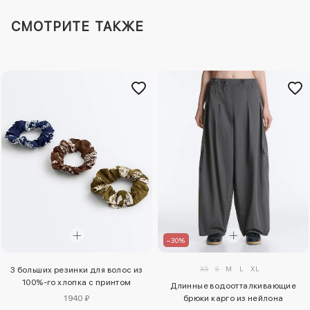
СМОТРИТЕ ТАКЖЕ
–30%
XS
S
M
L
XL
3 больших резинки для волос из
100%-го хлопка с принтом
Длинные водоотталкивающие
1940 ₽
брюки карго из нейлона