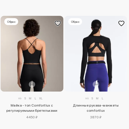
Образ
Образ
XS
S
M
L
XL
XS
S
M
L
Майка - топ Comfortlux с
Длинные рукава-манжеты
регулируемыми бретельками
comfortlux
4450 ₽
3870 ₽