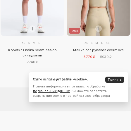
–26%
XS
S
M
L
XS
S
M
L
XL
Короткая юбка Seamless со
Майка без рукавов evermove
складками
3770 ₽
5030 ₽
7740 ₽
Oysho использует файлы «cookie».
Принять
Полная информация в правилах по обработке
персональных данных
. Вы можете запретить
сохранение cookie в настройках своего браузера