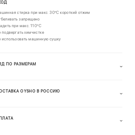
ХОД
шинная стирка при макс. 30ºC короткий отжим
тбеливать запрещено
адить при макс. 110ºC
 подвергать химчистке
е использовать машинную сушку
ИД ПО РАЗМЕРАМ
ОСТАВКА OYSHO В РОССИЮ
ПЛАТА