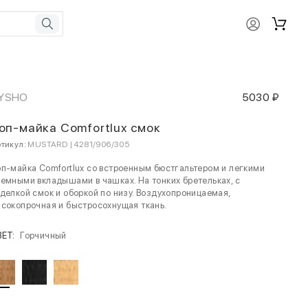
YSHO
5030 ₽
оп-майка Comfortlux смок
тикул:
MUSTARD | 4281/906/305
п-майка Comfortlux со встроенным бюстгальтером и легкими
емными вкладышами в чашках. На тонких бретельках, с
делкой смок и оборкой по низу. Воздухопроницаемая,
сокопрочная и быстросохнущая ткань.
ВЕТ:
Горчичный