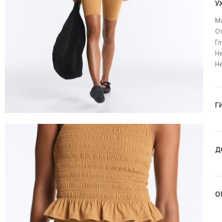
У
Ма
О
Гл
Не
Н
Г
Д
О