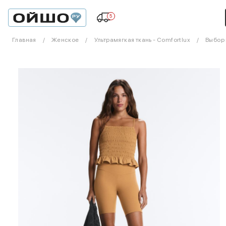
5
Главная
Женское
Ультрамягкая ткань - Comfortlux
Выбор