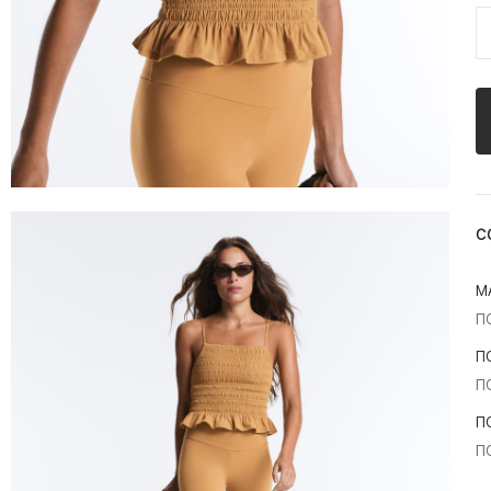
С
М
П
П
П
П
П