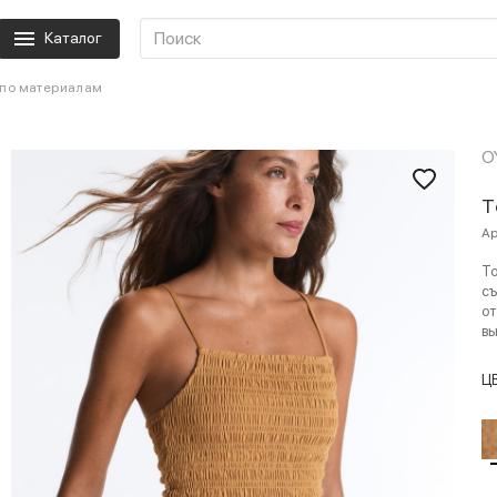
Каталог
 по материалам
O
Т
Ар
То
съ
от
вы
Ц