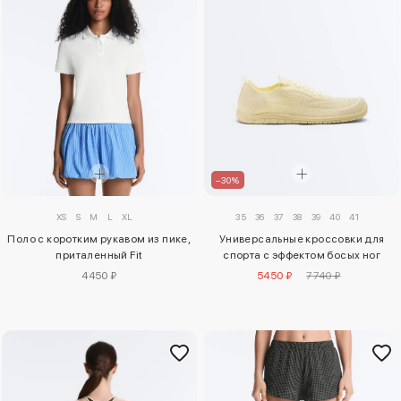
–30%
XS
S
M
L
XL
35
36
37
38
39
40
41
Поло с коротким рукавом из пике,
Универсальные кроссовки для
приталенный Fit
спорта с эффектом босых ног
4450 ₽
5450 ₽
7740 ₽