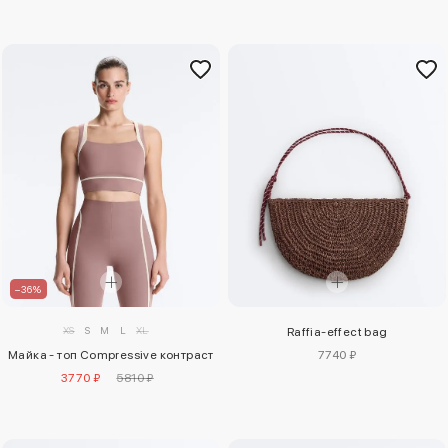
–36%
XS
S
M
L
XL
Raffia-effect bag
Майка - топ Compressive контраст
7740 ₽
3770 ₽
5810 ₽