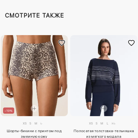
СМОТРИТЕ ТАКЖЕ
–19%
XS
S
M
L
XS
S
M
L
XL
Шорты-бикини с принтом под
Полосатая толстовка-тельняшка
змеиную кожу
из мягкого модала