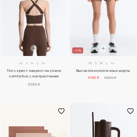
–17%
XS
S
M
L
XL
XS
S
M
L
XL
Топ с крест-накрест на спине
Высокотехнологичные шорты
comfortlux с контрастными
4190 ₽
5030 ₽
вставками
5030 ₽