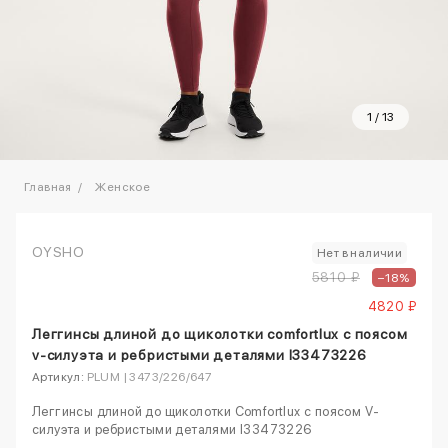
1
/
13
Главная
Женское
OYSHO
Нет в наличии
5810 ₽
–18%
4820 ₽
Леггинсы длиной до щиколотки comfortlux с поясом
v-силуэта и ребристыми деталями l33473226
Артикул:
PLUM | 3473/226/647
Леггинсы длиной до щиколотки Comfortlux с поясом V-
силуэта и ребристыми деталями l33473226