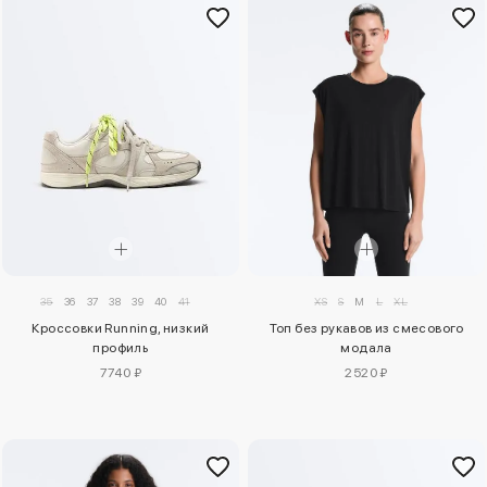
XS
S
M
L
XL
35
36
37
38
39
40
41
Топ без рукавов из смесового
Кроссовки Running, низкий
модала
профиль
2520 ₽
7740 ₽