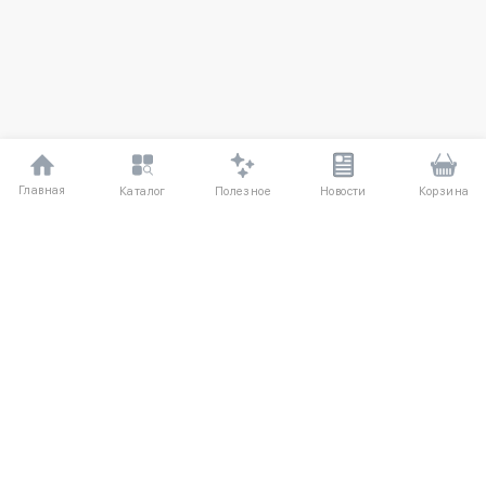
Главная
Полезное
Каталог
Новости
Корзина
ДЛЯ ПОКУПАТЕЛЕЙ
Частые вопросы
О компании
Способы оплаты
Соглашение
Доставка
Агентский договор