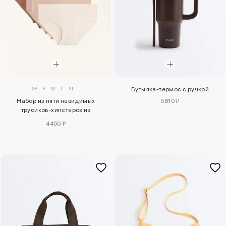
XS
S
M
L
XL
Бутылка-термос с ручкой
Набор из пяти невидимых
5810 ₽
трусиков-хипстеров из
полиамидной смеси
4450 ₽