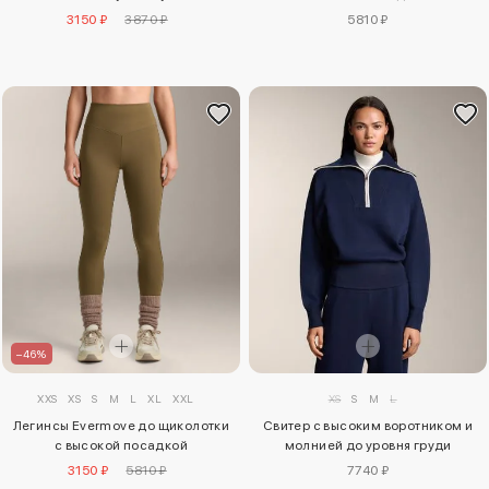
3150 ₽
3870 ₽
5810 ₽
–46%
XXS
XS
S
M
L
XL
XXL
XS
S
M
L
Легинсы Evermove до щиколотки
Свитер с высоким воротником и
с высокой посадкой
молнией до уровня груди
3150 ₽
5810 ₽
7740 ₽