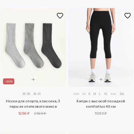
–50%
XXS
XS
S
M
L
XL
XXL
3XL
36-38
39-41
Капри с высокой посадкой
Носки для спорта, классика, 3
comfortlux 40 см
пары из хлопкового микса
5030 ₽
1260 ₽
2520 ₽