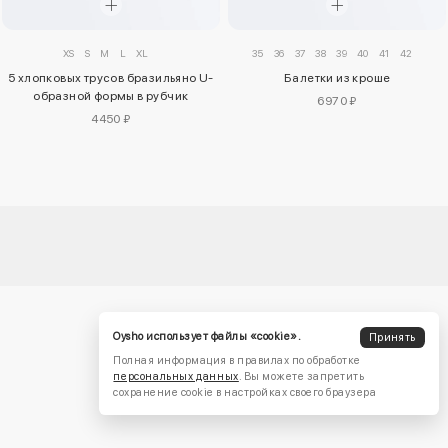
XS
S
M
L
XL
35
36
37
38
39
40
41
42
5 хлопковых трусов бразильяно U-
Балетки из кроше
образной формы в рубчик
6970 ₽
4450 ₽
Oysho использует файлы «cookie».
Принять
Полная информация в правилах по обработке
персональных данных
. Вы можете запретить
сохранение cookie в настройках своего браузера