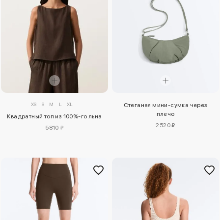
XS
S
M
L
XL
Стеганая мини-сумка через
плечо
Квадратный топ из 100%-го льна
2520 ₽
5810 ₽