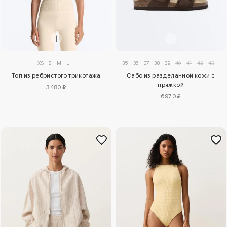
35
36
37
38
39
40
41
42
43
XS
S
M
L
Сабо из разделанной кожи с
Топ из ребристого трикотажа
пряжкой
3480 ₽
6970 ₽