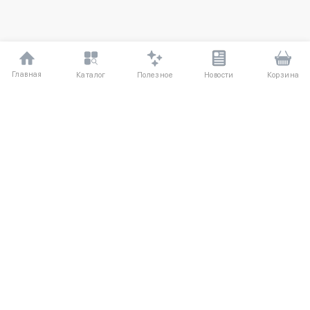
Главная
Полезное
Каталог
Новости
Корзина
ДЛЯ ПОКУПАТЕЛЕЙ
Частые вопросы
О компании
Способы оплаты
Соглашение
Доставка
Агентский договор
Обмен и возврат
Отзывы