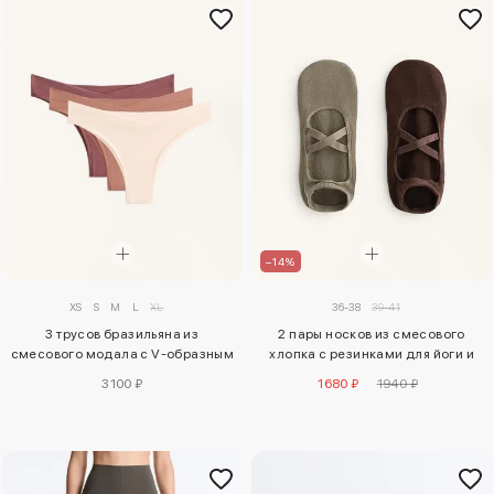
–14%
XS
S
M
L
XL
36-38
39-41
3 трусов бразильяна из
2 пары носков из смесового
смесового модала с V-образным
хлопка с резинками для йоги и
вырезом
пилатеса
3100 ₽
1680 ₽
1940 ₽