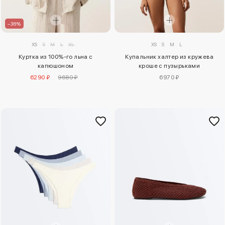
–36%
XS
S
M
L
XL
XS
S
M
L
Куртка из 100%-го льна с
Купальник халтер из кружева
капюшоном
кроше с пузырьками
6290 ₽
9680 ₽
6970 ₽