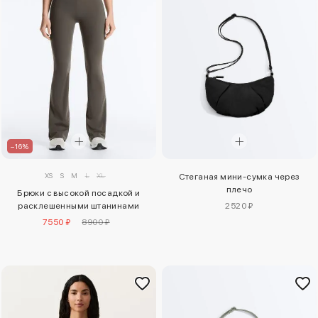
–16%
XS
S
M
L
XL
Стеганая мини-сумка через
плечо
Брюки с высокой посадкой и
2520 ₽
расклешенными штанинами
7550 ₽
8900 ₽