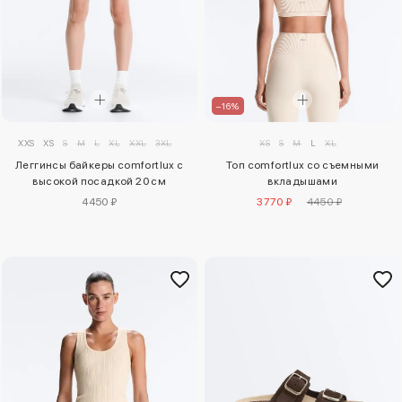
–16%
XXS
XS
S
M
L
XL
XXL
3XL
XS
S
M
L
XL
Леггинсы байкеры comfortlux с
Топ comfortlux со съемными
высокой посадкой 20 см
вкладышами
4450 ₽
3770 ₽
4450 ₽