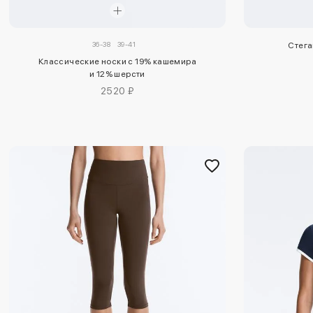
36-38
39-41
Стега
Классические носки с 19% кашемира
и 12% шерсти
2520 ₽