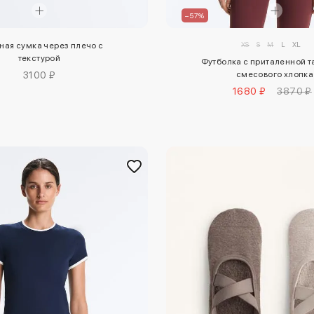
–57%
XS
S
M
L
XL
ная сумка через плечо с
текстурой
Футболка с приталенной т
3100 ₽
смесового хлопка
1680 ₽
3870 ₽