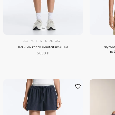
XXS
XS
S
M
L
XL
XXL
Легинсы капри Comfortlux 40 см
Футбол
ру
5030 ₽