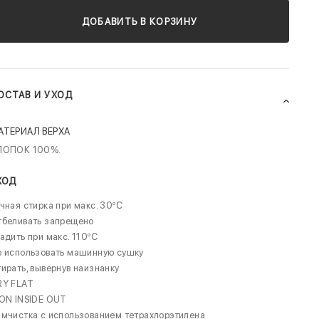
ДОБАВИТЬ В КОРЗИНУ
ОСТАВ И УХОД
АТЕРИАЛ ВЕРХА
ЛОПОК 100%.
ХОД
чная стирка при макс. 30ºC
тбеливать запрещено
адить при макс. 110ºC
е использовать машинную сушку
ирать, вывернув наизнанку
RY FLAT
RON INSIDE OUT
мчистка с использованием тетрахлорэтилена