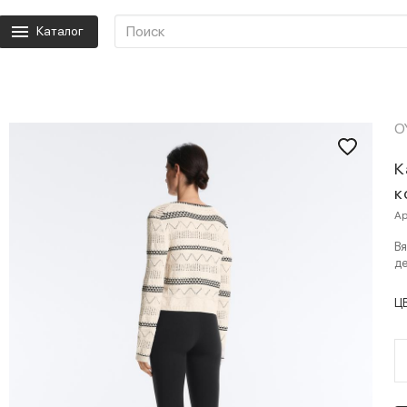
Каталог
O
К
к
Ар
Вя
де
Ц