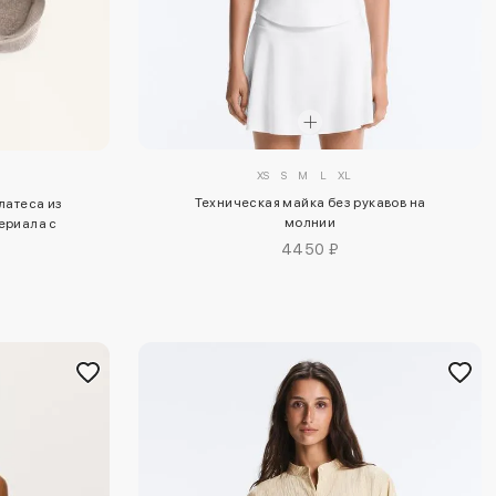
XS
S
M
L
XL
Техническая майка без рукавов на
илатеса из
молнии
ериала с
ающимися
4450 ₽