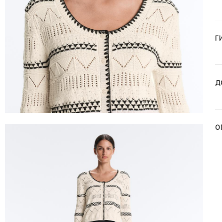
Г
Д
О