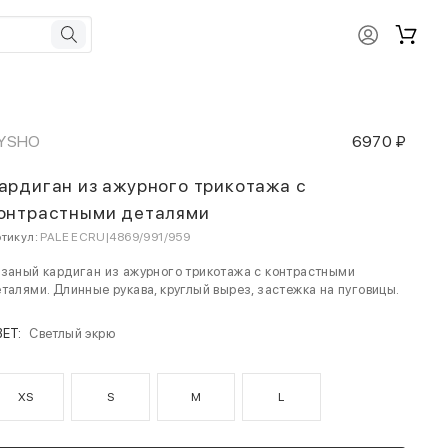
YSHO
6970 ₽
ардиган из ажурного трикотажа с
онтрастными деталями
тикул:
PALE ECRU|4869/991/959
заный кардиган из ажурного трикотажа с контрастными
талями. Длинные рукава, круглый вырез, застежка на пуговицы.
ВЕТ:
Светлый экрю
XS
S
M
L