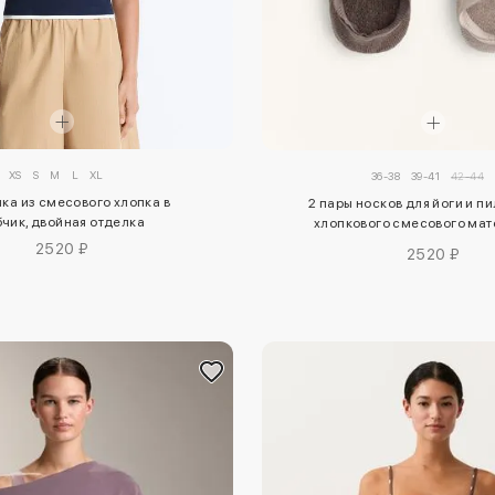
XS
S
M
L
XL
36-38
39-41
42-44
ка из смесового хлопка в
2 пары носков для йоги и п
бчик, двойная отделка
хлопкового смесового мат
подкладкой и перекрещив
2520 ₽
2520 ₽
ремешками