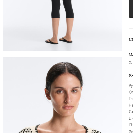
С
М
Х
У
Ру
О
Гл
Н
Ст
D
I
Хи