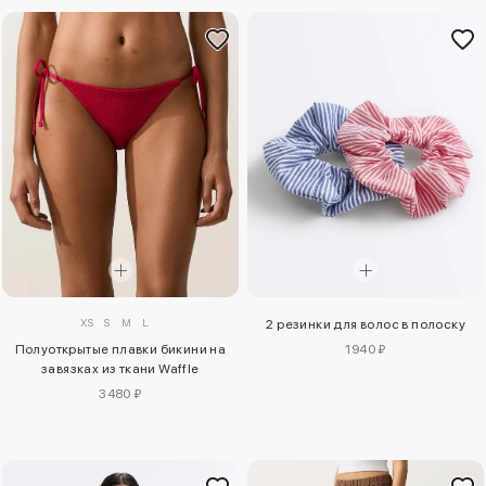
XS
S
M
L
2 резинки для волос в полоску
Полуоткрытые плавки бикини на
1940 ₽
завязках из ткани Waffle
3480 ₽