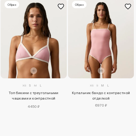
Образ
Образ
XS
S
M
L
XS
S
M
L
Топ бикини с треугольными
Купальник бандо с контрастной
чашками и контрастной
отделкой
окантовкой
6970 ₽
4450 ₽