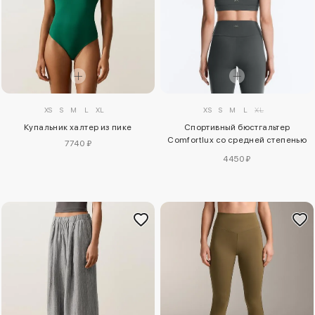
XS
S
M
L
XL
XS
S
M
L
XL
Купальник халтер из пике
Спортивный бюстгальтер
Comfortlux со средней степенью
7740 ₽
поддержки
4450 ₽