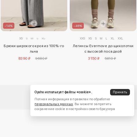
–14%
–46%
XS
S
M
L
XL
XXS
XS
S
M
L
XL
XXL
Брюки широкого кроя из 100%-го
Легинсы Evermove до щиколотки
льна
с высокой посадкой
8390 ₽
9680 ₽
3150 ₽
5810 ₽
Oysho использует файлы «cookie».
Принять
Полная информация в правилах по обработке
персональных данных
. Вы можете запретить
сохранение cookie в настройках своего браузера