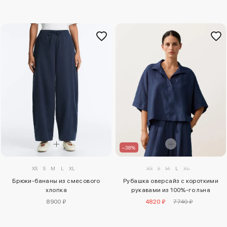
–38%
XS
S
M
L
XL
XS
S
M
L
XL
Брюки-бананы из смесового
Рубашка оверсайз с короткими
хлопка
рукавами из 100%-го льна
8900 ₽
4820 ₽
7740 ₽