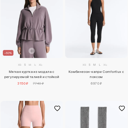
–60%
XS
S
M
L
XL
XS
S
M
L
XL
Мягкая куртка из модала с
Комбинезон-капри Comfortlux с
регулируемой талией и стойкой
поясом
3150 ₽
7740 ₽
6970 ₽