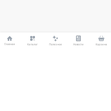
Главная
Полезное
Каталог
Новости
Корзина
ДЛЯ ПОКУПАТЕЛЕЙ
Частые вопросы
О компании
Способы оплаты
Соглашение
Доставка
Агентский договор