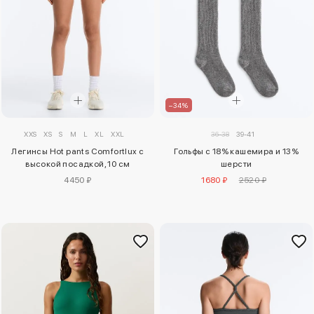
–34%
XXS
XS
S
M
L
XL
XXL
36-38
39-41
Легинсы Hot pants Comfortlux с
Гольфы с 18% кашемира и 13%
высокой посадкой, 10 см
шерсти
4450 ₽
1680 ₽
2520 ₽