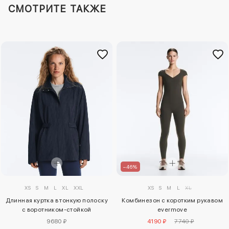
СМОТРИТЕ ТАКЖЕ
–46%
XS
S
M
L
XL
XXL
XS
S
M
L
XL
Длинная куртка в тонкую полоску
Комбинезон с коротким рукавом
с воротником-стойкой
evermove
9680 ₽
4190 ₽
7740 ₽