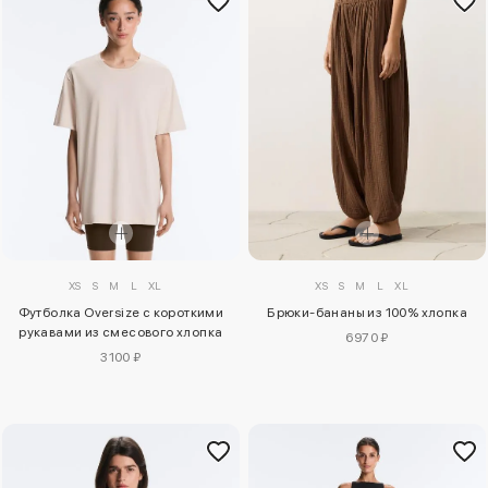
XS
S
M
L
XL
XS
S
M
L
XL
Футболка Oversize с короткими
Брюки-бананы из 100% хлопка
рукавами из смесового хлопка
6970 ₽
3100 ₽