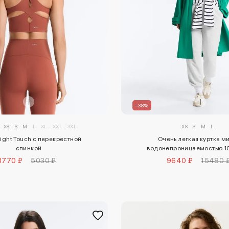
–38%
XS
S
M
L
XL
XXL
3XL
XS
S
M
L
ight Touch с перекрестной
Очень легкая куртка м
спинкой
водонепроницаемостью 10
3770 ₽
5030 ₽
9640 ₽
15480 