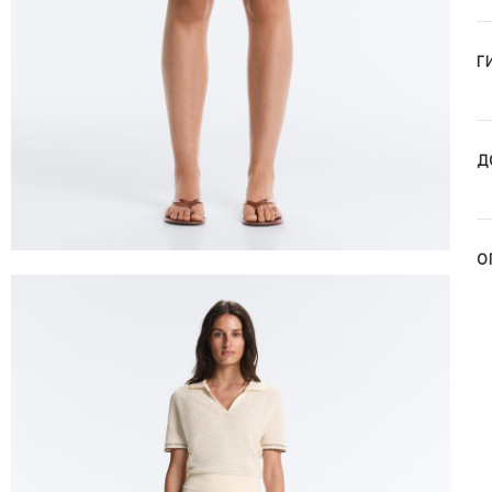
Г
Д
О