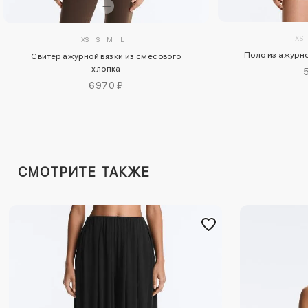
XS
XS
S
M
L
Поло из ажурн
Свитер ажурной вязки из смесового
хлопка
6970 ₽
СМОТРИТЕ ТАКЖЕ