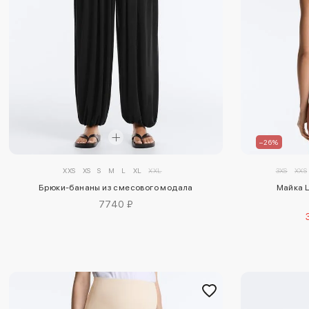
–26%
XXS
XS
S
M
L
XL
XXL
3XS
XXS
Брюки-бананы из смесового модала
Майка L
7740 ₽