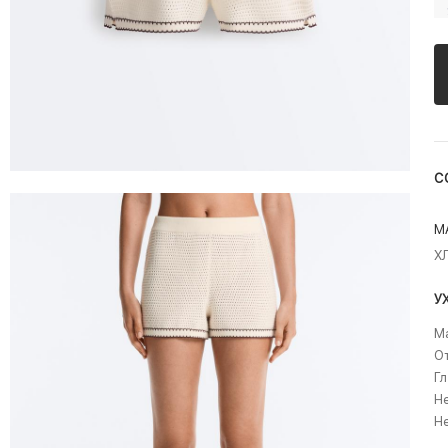
С
М
Х
У
Ма
О
Гл
Не
Н