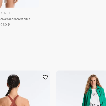
S
M
L
ого смесового хлопка
5030 ₽