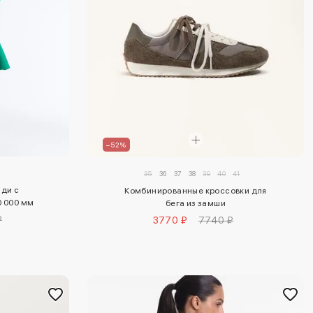
–52%
35
36
37
38
39
40
41
иди с
Комбинированные кроссовки для
 000 мм
бега из замши
₽
3770 ₽
7740 ₽