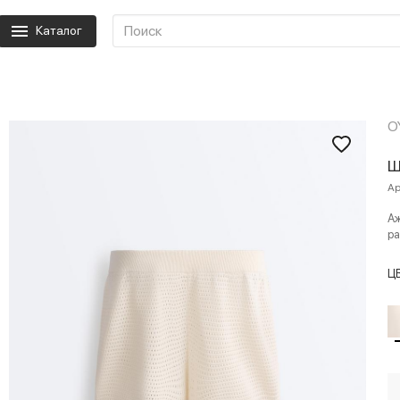
Каталог
O
Ш
Ар
А
ра
Ц