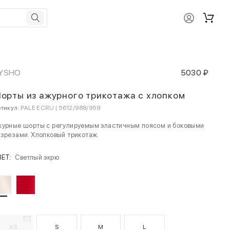
YSHO
5030 ₽
орты из ажурного трикотажа с хлопком
тикул:
PALE ECRU | 5612/988/959
журные шорты с регулируемым эластичным поясом и боковыми
зрезами. Хлопковый трикотаж.
ВЕТ:
Светлый экрю
XS
S
M
L