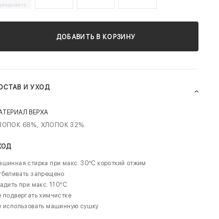
уведомить
ДОБАВИТЬ В КОРЗИНУ
ОСТАВ И УХОД
АТЕРИАЛ ВЕРХА
ЛОПОК 68%,
ХЛОПОК 32%.
ХОД
шинная стирка при макс. 30ºC короткий отжим
тбеливать запрещено
адить при макс. 110ºC
 подвергать химчистке
е использовать машинную сушку