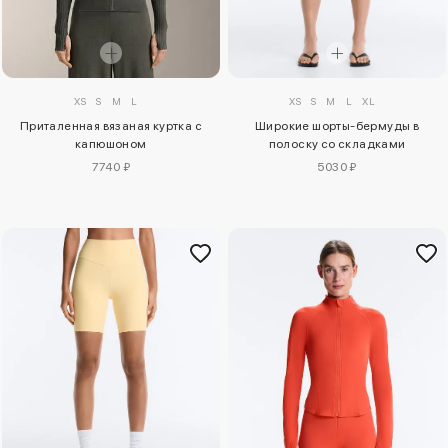
XS
S
M
L
XL
XS
S
M
L
Широкие шорты-бермуды в
Приталенная вязаная куртка с
полоску со складками
капюшоном
5030 ₽
7740 ₽