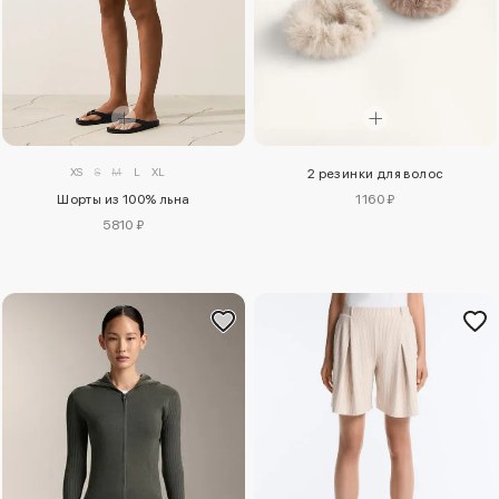
XS
S
M
L
XL
2 резинки для волос
Шорты из 100% льна
1160 ₽
5810 ₽