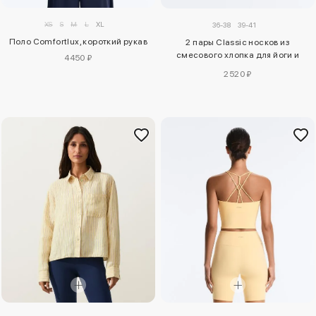
XS
S
M
L
XL
36-38
39-41
Поло Comfortlux, короткий рукав
2 пары Classic носков из
смесового хлопка для йоги и
4450 ₽
пилатеса
2520 ₽