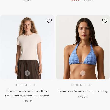
XS
S
M
L
XL
XS
S
M
L
XL
Приталенная футболка Rib с
Купальник бикини халтер в клетку
коротким рукавом и модалом
4450 ₽
3100 ₽