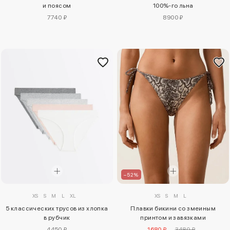
и поясом
100%-го льна
7740 ₽
8900 ₽
–52%
XS
S
M
L
XL
XS
S
M
L
5 классических трусов из хлопка
Плавки бикини со змеиным
в рубчик
принтом и завязками
4450 ₽
1680 ₽
3480 ₽