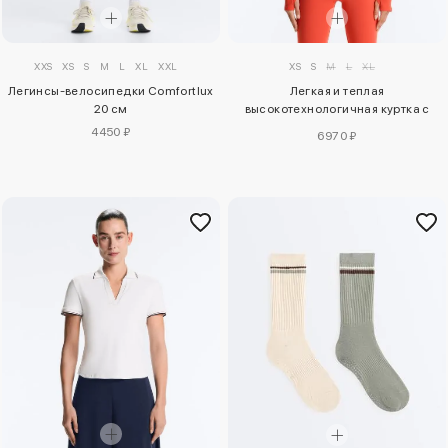
XXS
XS
S
M
L
XL
XXL
XS
S
M
L
XL
Легинсы-велосипедки Comfortlux
Легкая и теплая
20 см
высокотехнологичная куртка с
отстрочкой
4450 ₽
6970 ₽