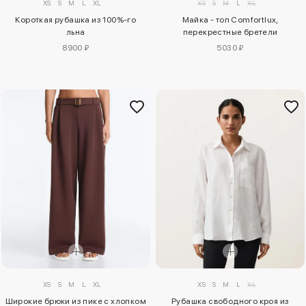
XS
S
M
L
XL
XS
S
M
L
XL
Короткая рубашка из 100%-го
Майка - топ Comfortlux,
льна
перекрестные бретели
8900 ₽
5030 ₽
XS
S
M
L
XL
XS
S
M
L
XL
Широкие брюки из пике с хлопком
Рубашка свободного кроя из