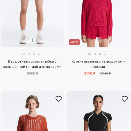
–60%
XS
S
M
L
XS
S
M
L
Бесшовная короткая юбка с
Куртка вязаная с капюшоном и
завышенной талией и складками
косами
8900 ₽
3150 ₽
7740 ₽