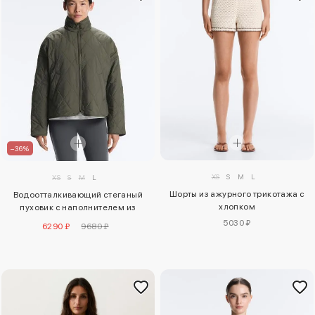
–36%
XS
S
M
L
XS
S
M
L
Шорты из ажурного трикотажа с
Водоотталкивающий стеганый
хлопком
пуховик с наполнителем из
аэрогеля fellex®
5030 ₽
6290 ₽
9680 ₽