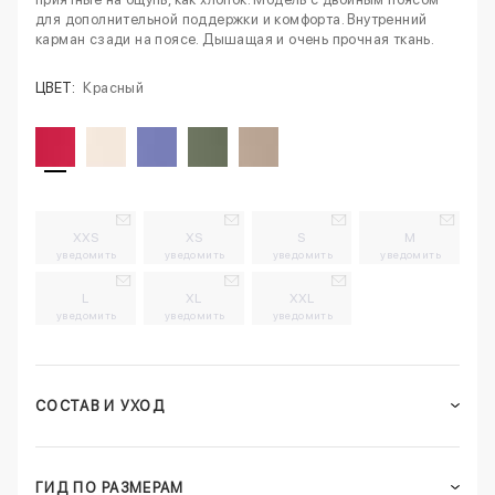
для дополнительной поддержки и комфорта. Внутренний
карман сзади на поясе. Дышащая и очень прочная ткань.
ЦВЕТ:
Красный
XXS
XS
S
M
уведомить
уведомить
уведомить
уведомить
L
XL
XXL
уведомить
уведомить
уведомить
СОСТАВ И УХОД
ГИД ПО РАЗМЕРАМ