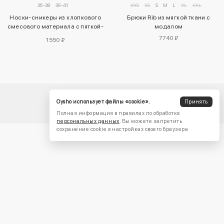
36-38
39-41
XXS
XS
S
M
L
XL
XXL
Носки-сникеры из хлопкового
Брюки Rib из мягкой ткани с
смесового материала с пяткой-
модалом
табой, 3 пары
7740 ₽
1550 ₽
Oysho использует файлы «cookie».
Принять
Полная информация в правилах по обработке
персональных данных
. Вы можете запретить
сохранение cookie в настройках своего браузера