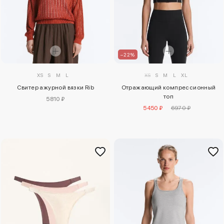
–22%
XS
S
M
L
XS
S
M
L
XL
Свитер ажурной вязки Rib
Отражающий компрессионный
топ
5810 ₽
5450 ₽
6970 ₽