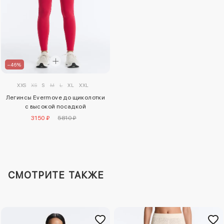
–46%
XXS
XS
S
M
L
XL
XXL
Легинсы Evermove до щиколотки
с высокой посадкой
3150 ₽
5810 ₽
СМОТРИТЕ ТАКЖЕ