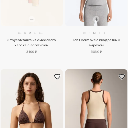
XS
S
M
L
XL
XS
S
M
L
XL
Топ Evermove с квадратным
3 трусов танга из смесового
вырезом
хлопка с логотипом
5030 ₽
3100 ₽