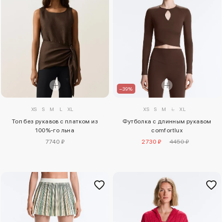
–39%
XS
S
M
L
XL
XS
S
M
L
XL
Топ без рукавов с платком из
Футболка с длинным рукавом
100%-го льна
comfortlux
7740 ₽
2730 ₽
4450 ₽