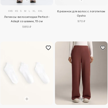
XXS
XS
S
M
L
XL
XXL
6 резинок для волос с логотипом
Oysho
Легинсы-велосипедки Perfect-
Adapt со швами, 15 см
970 ₽
5810 ₽