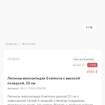
1
/
13
Главная
Женское
OYSHO
Нет в наличии
5030 ₽
–17%
4190 ₽
Легинсы-велосипедки Evermove с высокой
посадкой, 20 см
Артикул:
RED | 1269/288/691
Легинсы-велосипедки Evermove длиной 20 см с
завышенной талией и средней степенью поддержки,
приятные на ощупь, как хлопок. Модель с двойным поясом