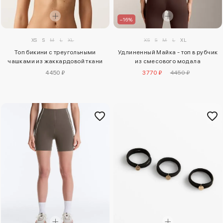
–16%
XS
S
M
L
XL
XS
S
M
L
XL
Топ бикини с треугольными
Удлиненный Майка - топ в рубчик
чашками из жаккардовой ткани
из смесового модала
4450 ₽
3770 ₽
4450 ₽