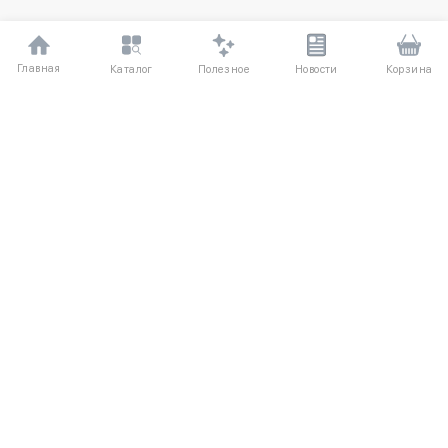
Главная
Полезное
Каталог
Новости
Корзина
ДЛЯ ПОКУПАТЕЛЕЙ
Частые вопросы
О компании
Способы оплаты
Соглашение
Доставка
Агентский договор
Обмен и возврат
Отзывы
КАТАЛОГ
КОНТАКТЫ