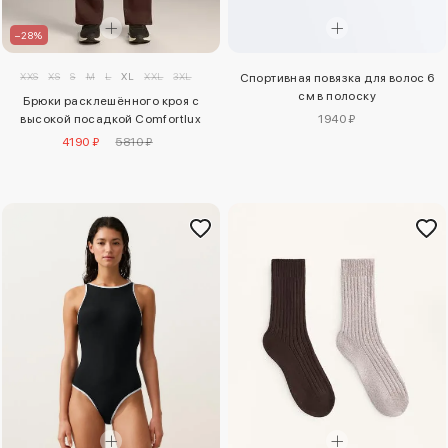
–28%
XXS
XS
S
M
L
XL
XXL
3XL
Спортивная повязка для волос 6
см в полоску
Брюки расклешённого кроя с
1940 ₽
высокой посадкой Comfortlux
4190 ₽
5810 ₽