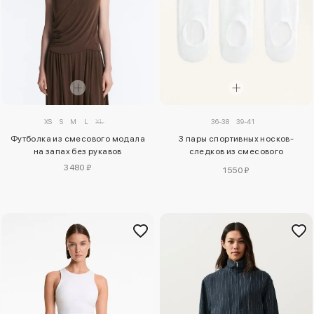
XS
S
M
L
XL
36-38
39-41
Футболка из смесового модала
3 пары спортивных носков-
на запах без рукавов
следков из смесового
полиамида
3480 ₽
1550 ₽