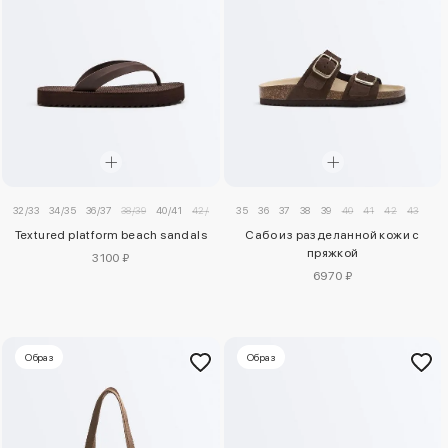
32/33
34/35
36/37
38/39
40/41
42/43
35
36
37
38
39
40
41
42
43
Textured platform beach sandals
Сабо из разделанной кожи с
пряжкой
3100 ₽
6970 ₽
Образ
Образ