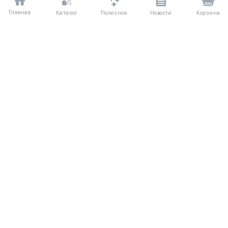
Главная
Полезное
Каталог
Новости
Корзина
ДЛЯ ПОКУПАТЕЛЕЙ
Частые вопросы
О компании
Способы оплаты
Соглашение
Доставка
Агентский договор
Обмен и возврат
Отзывы
КАТАЛОГ
КОНТАКТЫ
Новые поступления
+7 (916) 504-55-88
Каталог одежды
Написать нам