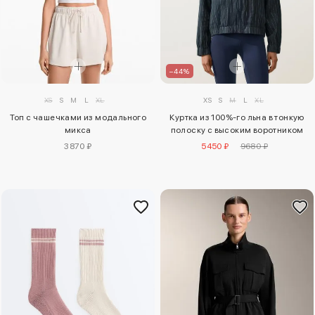
–44%
XS
S
M
L
XL
XS
S
M
L
XL
Куртка из 100%-го льна в тонкую
Топ с чашечками из модального
полоску с высоким воротником
микса
5450 ₽
9680 ₽
3870 ₽