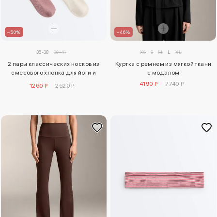
–50%
–46%
36-38
39-41
XS
S
M
L
XL
2 пары классических носков из
Куртка с ремнем из мягкой ткани
смесового хлопка для йоги и
с модалом
пилатеса
4190 ₽
7740 ₽
1260 ₽
2520 ₽