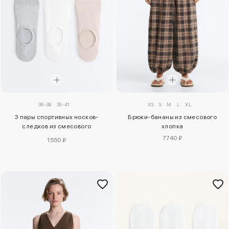
XS
S
M
L
XL
36-38
39-41
Брюки-бананы из смесового
3 пары спортивных носков-
хлопка
следков из смесового
полиамида
7740 ₽
1550 ₽