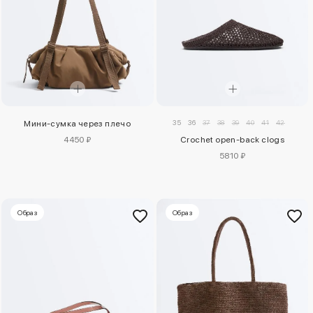
35
36
37
38
39
40
41
42
Мини-сумка через плечо
4450 ₽
Crochet open-back clogs
5810 ₽
Образ
Образ