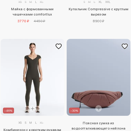
S
M
L
XL
XXL
XS
S
M
L
XL
Купальник Compressive с круглым
Майка с формованными
вырезом
чашечками comfortlux
8900 ₽
3770 ₽
4450 ₽
–46%
–30%
XS
S
M
L
XL
Поясная сумка из
водоотталкивающего нейлона
Комбинезон с коротким рукавом