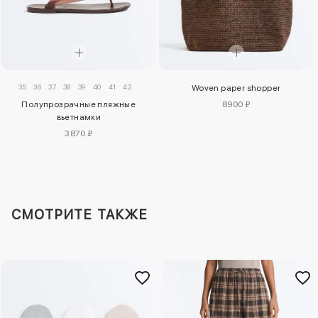
35
36
37
38
39
40
41
42
Woven paper shopper
Полупрозрачные пляжные
8900 ₽
вьетнамки
3870 ₽
СМОТРИТЕ ТАКЖЕ