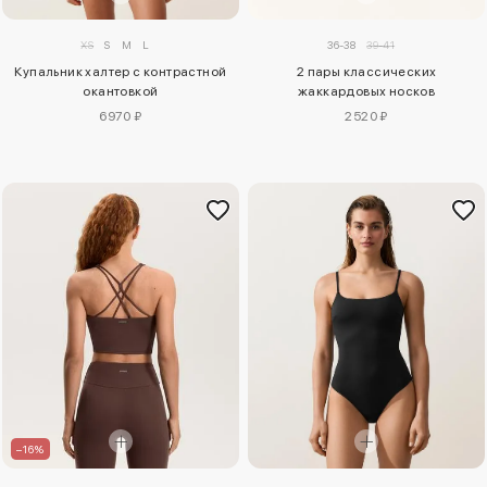
XS
S
M
L
36-38
39-41
Купальник халтер с контрастной
2 пары классических
окантовкой
жаккардовых носков
6970 ₽
2520 ₽
–16%