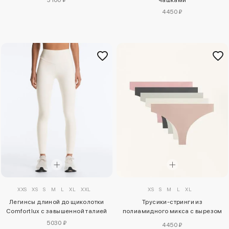
4450 ₽
XXS
XS
S
M
L
XL
XXL
XS
S
M
L
XL
Легинсы длиной до щиколотки
Трусики-стринги из
Comfortlux с завышенной талией
полиамидного микса с вырезом
лазером (5 штук)
5030 ₽
4450 ₽