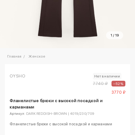
1
/
19
Главная
Женское
OYSHO
Нет в наличии
7740 ₽
–52%
3770 ₽
Фланелистые брюки с высокой посадкой и
карманами
Артикул:
DARK REDDISH‑BROWN | 4019/230/709
Фланелистые брюки с высокой посадкой и карманами