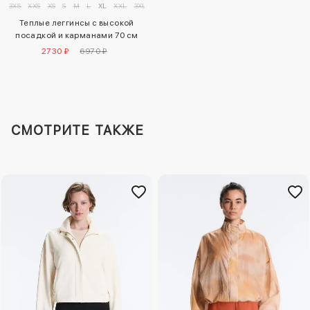
3XS
XXS
XS
S
M
L
XL
XXL
3XL
Теплые леггинсы с высокой
посадкой и карманами 70 см
2730 ₽
6970 ₽
СМОТРИТЕ ТАКЖЕ