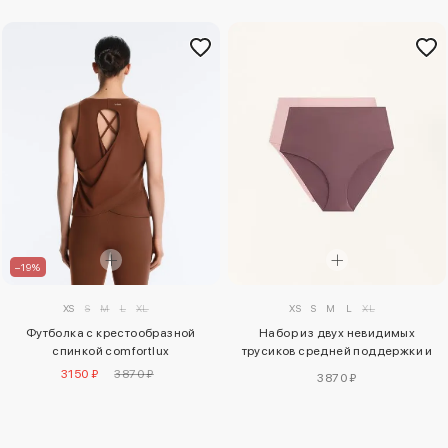
–19%
XS
S
M
L
XL
XS
S
M
L
XL
Футболка с крестообразной
Набор из двух невидимых
спинкой comfortlux
трусиков средней поддержки и
высокой талией из полиамидного
3150 ₽
3870 ₽
3870 ₽
микса