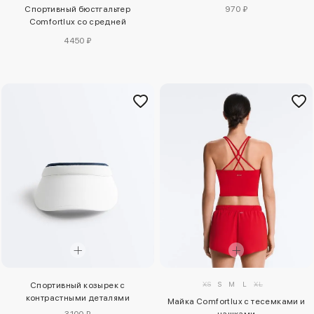
Спортивный бюстгальтер
970 ₽
Comfortlux со средней
поддержкой
4450 ₽
XS
S
M
L
XL
Спортивный козырек с
контрастными деталями
Майка Comfortlux с тесемками и
3100 ₽
чашками