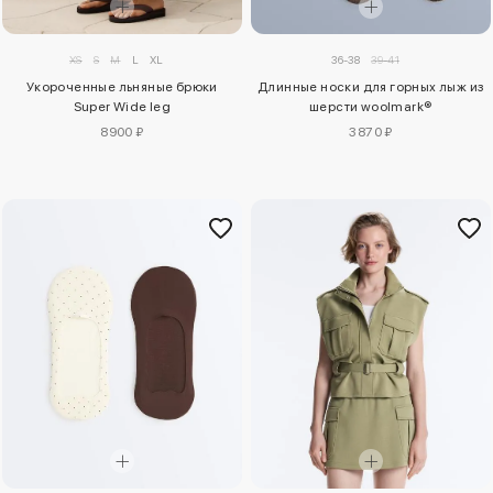
XS
S
M
L
XL
36-38
39-41
Укороченные льняные брюки
Длинные носки для горных лыж из
Super Wide leg
шерсти woolmark®
8900 ₽
3870 ₽