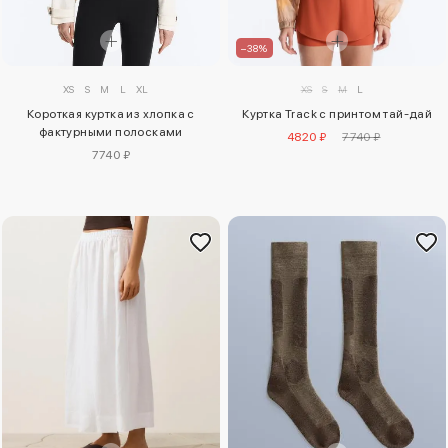
–38%
XS
S
M
L
XL
XS
S
M
L
Короткая куртка из хлопка с
Куртка Track с принтом тай-дай
фактурными полосками
4820 ₽
7740 ₽
7740 ₽