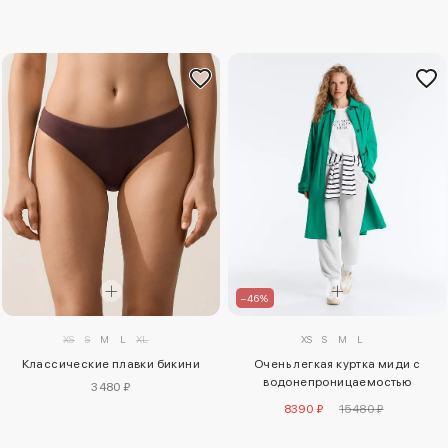
–46%
XS
S
M
L
XL
XS
S
M
L
Классические плавки бикини
Очень легкая куртка миди с
водонепроницаемостью
3480 ₽
10 000 мм
8390 ₽
15480 ₽