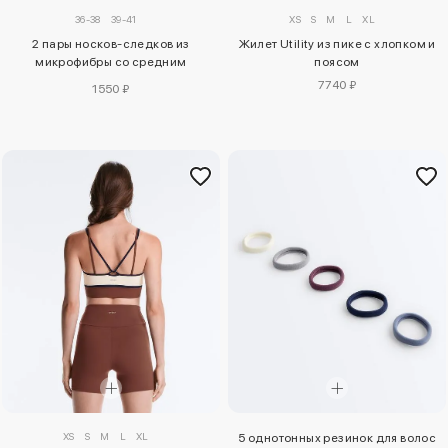
36-38
39-41
XS
S
M
L
XL
2 пары носков-следков из
Жилет Utility из пике с хлопком и
микрофибры со средним
поясом
вырезом
7740 ₽
1550 ₽
XS
S
M
L
XL
5 однотонных резинок для волос