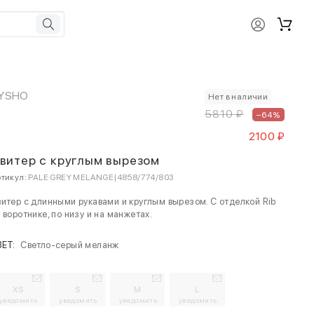
YSHO
Нет в наличии
5810 ₽
–64%
2100 ₽
витер с круглым вырезом
тикул:
PALE GREY MELANGE|4858/774/803
итер с длинными рукавами и круглым вырезом. С отделкой Rib
 воротнике, по низу и на манжетах.
ВЕТ:
Светло-серый меланж
XS
S
M
L
уведомить
уведомить
уведомить
уведомить