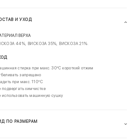
ОСТАВ И УХОД
АТЕРИАЛ ВЕРХА
ИСКОЗА 44%,
ВИСКОЗА 35%,
ВИСКОЗА 21%.
ХОД
шинная стирка при макс. 30ºC короткий отжим
тбеливать запрещено
адить при макс. 110ºC
 подвергать химчистке
е использовать машинную сушку
ИД ПО РАЗМЕРАМ