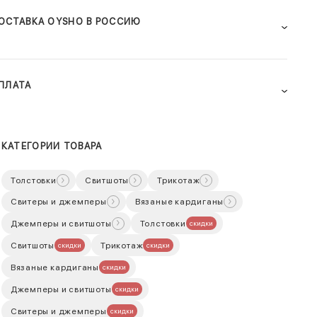
ОСТАВКА OYSHO В РОССИЮ
ПЛАТА
КАТЕГОРИИ ТОВАРА
Толстовки
Свитшоты
Трикотаж
Свитеры и джемперы
Вязаные кардиганы
Джемперы и свитшоты
Толстовки
скидки
Свитшоты
Трикотаж
скидки
скидки
Вязаные кардиганы
скидки
Джемперы и свитшоты
скидки
Свитеры и джемперы
скидки