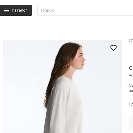
Каталог
O
С
Ар
Св
на
Ц