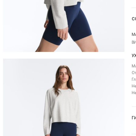
С
М
В
У
Ма
О
Гл
Не
Н
Г