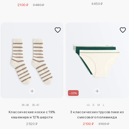
люрексом
4450 ₽
2100 ₽
3480 ₽
–33%
36-38
39-41
XS
S
M
L
Классические носки с 19%
3 классических трусов пике из
кашемира и 12% шерсти
смесового полиамида
2520 ₽
2100 ₽
3100 ₽