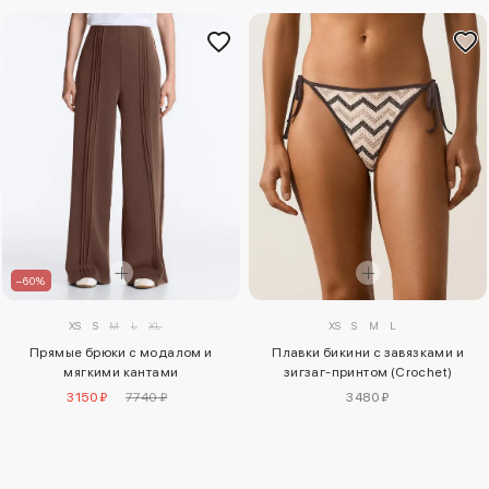
–60%
XS
S
M
L
XL
XS
S
M
L
Прямые брюки с модалом и
Плавки бикини с завязками и
мягкими кантами
зигзаг-принтом (Crochet)
3150 ₽
7740 ₽
3480 ₽