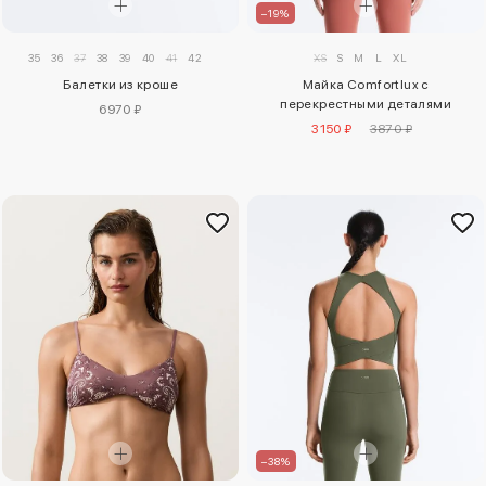
–19%
35
36
37
38
39
40
41
42
XS
S
M
L
XL
Балетки из кроше
Майка Comfortlux с
перекрестными деталями
6970 ₽
3150 ₽
3870 ₽
–38%