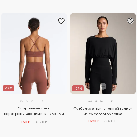
–19%
–57%
XS
S
M
L
XL
XS
S
M
L
XL
Спортивный топ с
Футболка с приталенной талией
перекрещивающимися лямками
из смесового хлопка
comfortlux с легкой поддержкой
1680 ₽
3870 ₽
3150 ₽
3870 ₽