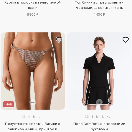
Куртка в полоску из эластичной
Топ бикини с треугольными
ткани
чашками, вафельная ткань
8900 ₽
4450 ₽
–40%
XS
S
M
L
XS
S
M
L
XL
Полуоткрытые плавки бикини с
Поло Comfortlux с короткими
завязками, мини-принтом и
рукавами