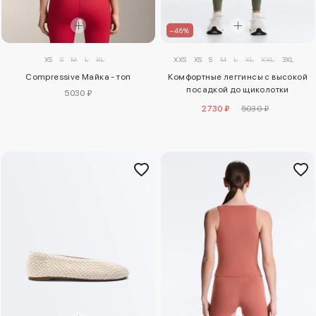
–46%
XXS
XS
S
M
L
XL
XXL
3XL
XS
S
M
L
XL
Комфортные леггинсы с высокой
Compressive Майка - топ
посадкой до щиколотки
5030 ₽
comfortlux
2730 ₽
5030 ₽