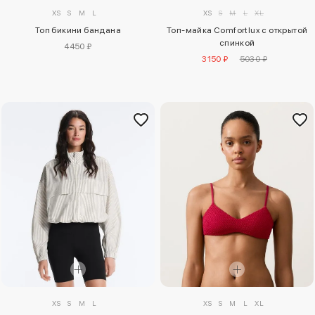
XS
S
M
L
XS
S
M
L
XL
Топ бикини бандана
Топ-майка Comfortlux с открытой
спинкой
4450 ₽
3150 ₽
5030 ₽
XS
S
M
L
XS
S
M
L
XL