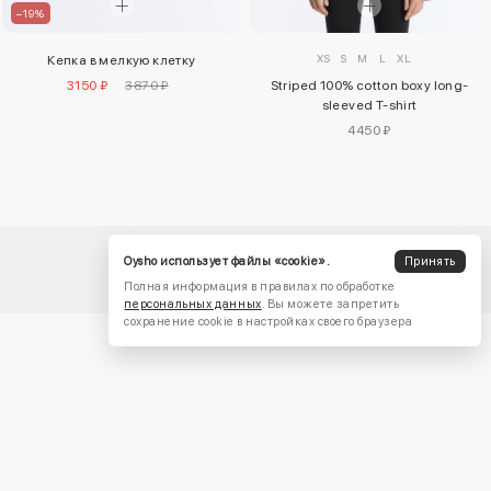
–19%
XS
S
M
L
XL
Кепка в мелкую клетку
Striped 100% cotton boxy long-
3150 ₽
3870 ₽
sleeved T-shirt
4450 ₽
Oysho использует файлы «cookie».
Принять
Полная информация в правилах по обработке
персональных данных
. Вы можете запретить
сохранение cookie в настройках своего браузера