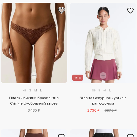
–61%
XS
S
M
L
XS
S
M
L
Плавки бикини бразильяна
Вязаная ажурная куртка с
Crinkle U-образный вырез
капюшоном
3480 ₽
2730 ₽
6970 ₽