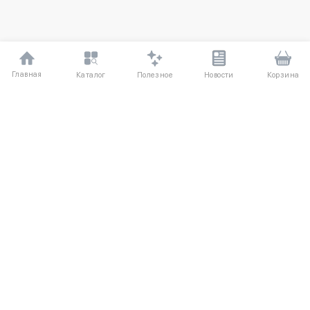
Главная
Полезное
Каталог
Новости
Корзина
ДЛЯ ПОКУПАТЕЛЕЙ
Частые вопросы
О компании
Способы оплаты
Соглашение
Доставка
Агентский договор
Обмен и возврат
Отзывы