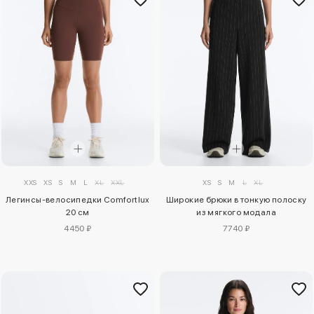
XXS
XS
S
M
L
XL
XXL
XS
S
M
L
XL
Легинсы-велосипедки Comfortlux
Широкие брюки в тонкую полоску
20 см
из мягкого модала
4450 ₽
7740 ₽