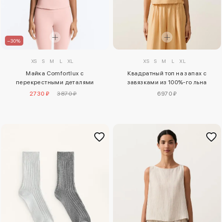
–30%
XS
S
M
L
XL
XS
S
M
L
XL
Майка Comfortlux с
Квадратный топ на запах с
перекрестными деталями
завязками из 100%-го льна
2730 ₽
3870 ₽
6970 ₽