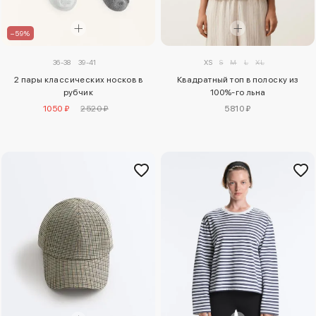
–59%
XS
S
M
L
XL
36-38
39-41
Квадратный топ в полоску из
2 пары классических носков в
100%-го льна
рубчик
5810 ₽
1050 ₽
2520 ₽