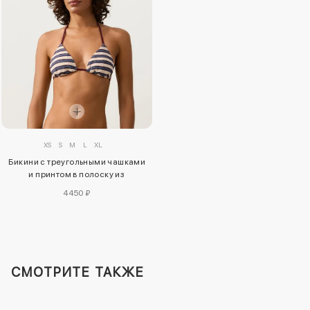
XS
S
M
L
XL
Бикини с треугольными чашками
и принтом в полоску из
материала crochet
4450 ₽
СМОТРИТЕ ТАКЖЕ