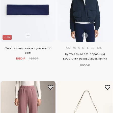
–14%
XXS
XS
S
M
L
XL
XXL
Спортивная повязка для волос
6 см
Куртка пике с V-образным
1680 ₽
1940 ₽
воротом и рукавом реглан из
хлопка
8900 ₽