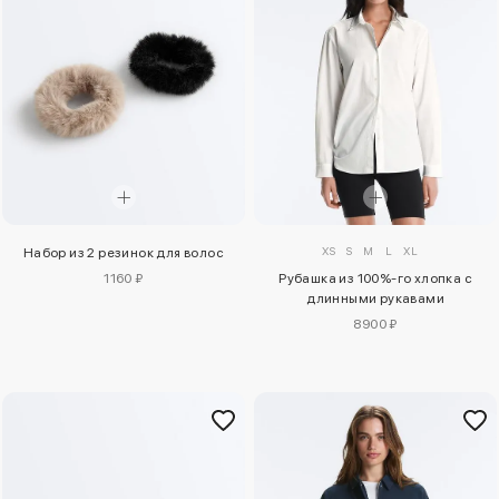
XS
S
M
L
XL
Набор из 2 резинок для волос
1160 ₽
Рубашка из 100%-го хлопка с
длинными рукавами
8900 ₽