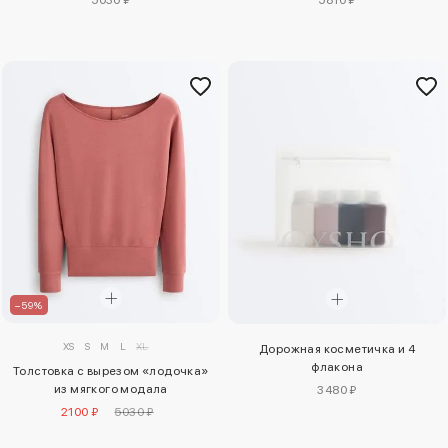
–59%
XS
S
M
L
XL
Дорожная косметичка и 4
флакона
Толстовка с вырезом «лодочка»
из мягкого модала
3480 ₽
2100 ₽
5030 ₽