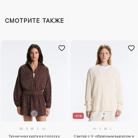
СМОТРИТЕ ТАКЖЕ
–61%
XS
S
M
L
XL
XS
S
M
L
Техничная куртка в полоску
Свитер с V-образным вырезом и