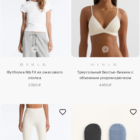
XS
S
M
L
XL
XS
S
M
L
XL
Футболка Rib Fit из смесового
Треугольный бюстье-бикини с
хлопка
объемным узором крючком
2520 ₽
4450 ₽