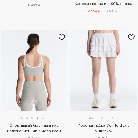
узором «косы» из 100% хлопка
8900 ₽
2730 ₽
6970 ₽
XS
S
M
L
XL
XS
S
M
L
XL
Спортивный бюстгальтер с
Короткая юбка Comfortlux с
наложением Rib и меланжем
вышивкой
5030 ₽
5810 ₽