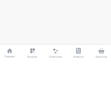
Главная
Полезное
Каталог
Новости
Корзина
ДЛЯ ПОКУПАТЕЛЕЙ
Частые вопросы
О компании
Способы оплаты
Соглашение