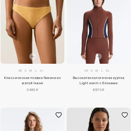
XS
S
M
L
XL
XS
S
M
L
XL
Классические плавки бикини из
Высокотехнологичная куртка
жатой ткани
Light warm с блоками
3480 ₽
6970 ₽