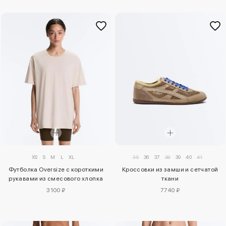
XS
S
M
L
XL
35
36
37
38
39
40
41
Футболка Oversize с короткими
Кроссовки из замши и сетчатой
рукавами из смесового хлопка
ткани
3100 ₽
7740 ₽