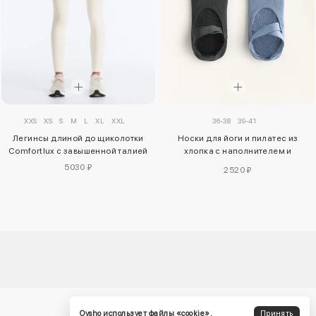
XXS
XS
S
M
L
XL
XXL
36-38
39-41
Легинсы длиной до щиколотки
Носки для йоги и пилатес из
Comfortlux с завышенной талией
хлопка с наполнителем и
перекрещивающимися
5030 ₽
2520 ₽
ремешками, 2 пары
Oysho использует файлы «cookie».
Принять