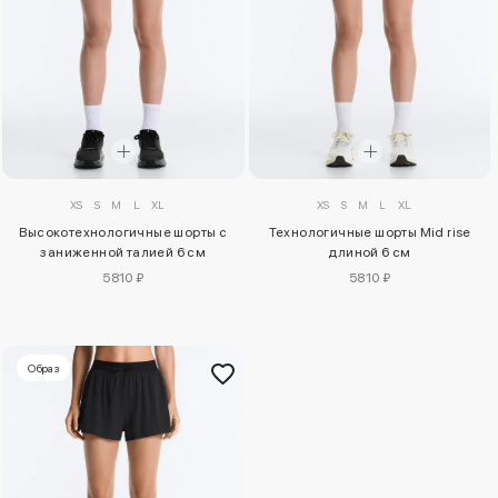
XS
S
M
L
XL
XS
S
M
L
XL
Высокотехнологичные шорты с
Технологичные шорты Mid rise
заниженной талией 6 см
длиной 6 см
5810 ₽
5810 ₽
Образ