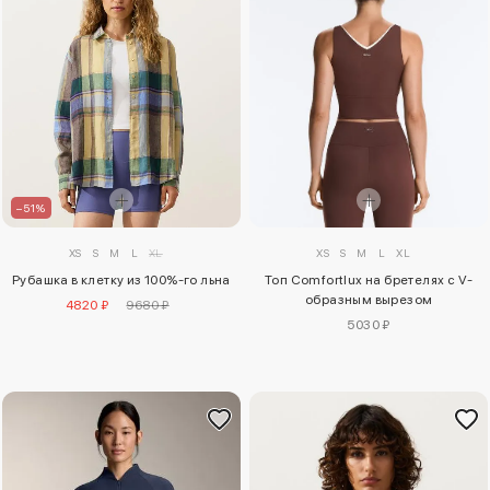
–51%
XS
S
M
L
XL
XS
S
M
L
XL
Рубашка в клетку из 100%-го льна
Топ Comfortlux на бретелях с V-
образным вырезом
4820 ₽
9680 ₽
5030 ₽