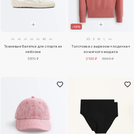
–59%
XS
S
M
L
XL
35
36
37
38
39
40
41
Толстовка с вырезом «лодочка»
Тканевые балетки для спорта из
из мягкого модала
нейлона
2100 ₽
5030 ₽
5810 ₽