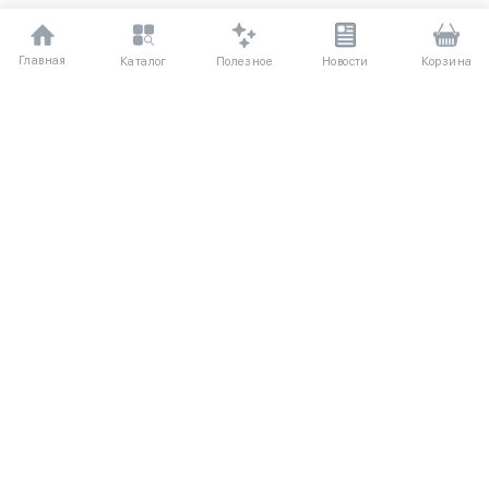
Главная
Полезное
Каталог
Новости
Корзина
ДЛЯ ПОКУПАТЕЛЕЙ
Частые вопросы
О компании
Способы оплаты
Соглашение
Доставка
Агентский договор
Обмен и возврат
Отзывы
КАТАЛОГ
КОНТАКТЫ
Новые поступления
+7 (916) 504-55-88