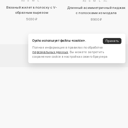
XS
S
M
L
XS
S
M
L
XL
Вязаный жилет в полоску с V-
Длинный асимметричный пиджак
образным вырезом
с полосками из модала
5030 ₽
8900 ₽
Oysho использует файлы «cookie».
Принять
Полная информация в правилах по обработке
персональных данных
. Вы можете запретить
сохранение cookie в настройках своего браузера