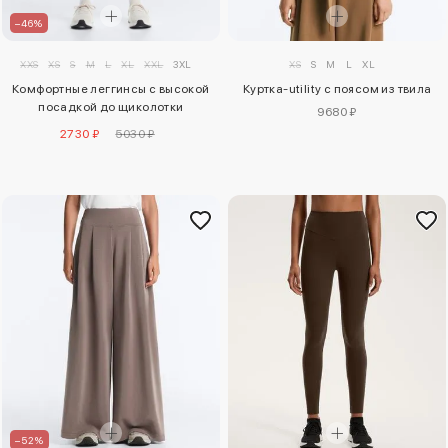
–46%
XXS
XS
S
M
L
XL
XXL
3XL
XS
S
M
L
XL
Комфортные леггинсы с высокой
Куртка-utility с поясом из твила
посадкой до щиколотки
9680 ₽
comfortlux
2730 ₽
5030 ₽
–52%