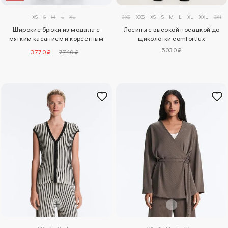
XS
S
M
L
XL
3XS
XXS
XS
S
M
L
XL
XXL
3XL
Широкие брюки из модала с
Лосины с высокой посадкой до
мягким касанием и корсетным
щиколотки comfortlux
поясом
5030 ₽
3770 ₽
7740 ₽