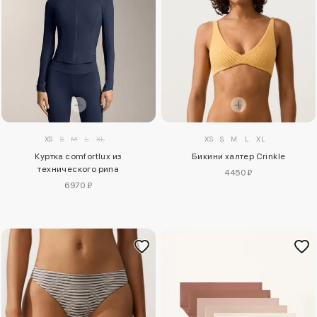
XS
S
M
L
XL
XS
S
M
L
XL
Бикини халтер Crinkle
Куртка comfortlux из
технического рипа
4450 ₽
6970 ₽