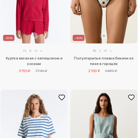
–60%
–40%
XS
S
M
L
XS
S
M
L
Куртка вязаная с капюшоном и
Полуоткрытые плавки бикини из
косами
пике в горошек
3150 ₽
7740 ₽
2100 ₽
3480 ₽