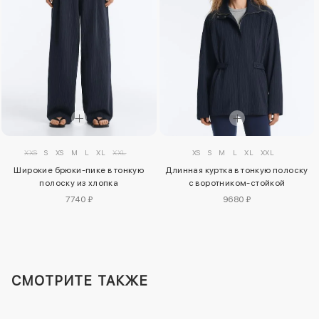
XXS
S
XS
M
L
XL
XXL
XS
S
M
L
XL
XXL
Широкие брюки-пике в тонкую
Длинная куртка в тонкую полоску
полоску из хлопка
с воротником-стойкой
7740 ₽
9680 ₽
СМОТРИТЕ ТАКЖЕ