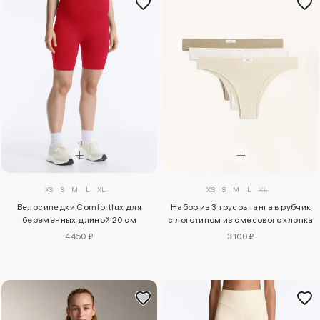
XS
S
M
L
XL
XS
S
M
L
XL
Велосипедки Comfortlux для
Набор из 3 трусов танга в рубчик
беременных длиной 20 см
с логотипом из смесового хлопка
4450 ₽
3100 ₽