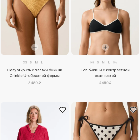
XS
S
M
L
XS
S
M
L
XL
Полуоткрытые плавки бикини
Топ бикини с контрастной
Crinkle U-образной формы
окантовкой
3480 ₽
4450 ₽