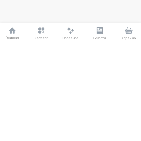
Главная
Полезное
Каталог
Новости
Корзина
ДЛЯ ПОКУПАТЕЛЕЙ
Частые вопросы
О компании
Способы оплаты
Соглашение
Доставка
Агентский договор
Обмен и возврат
Отзывы