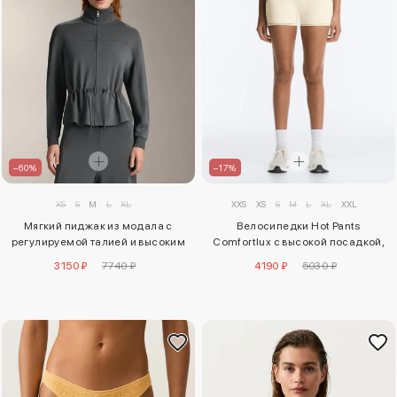
–17%
–60%
XXS
XS
S
M
L
XL
XXL
XS
S
M
L
XL
Велосипедки Hot Pants
Мягкий пиджак из модала с
Comfortlux с высокой посадкой,
регулируемой талией и высоким
10 см
воротником
4190 ₽
5030 ₽
3150 ₽
7740 ₽