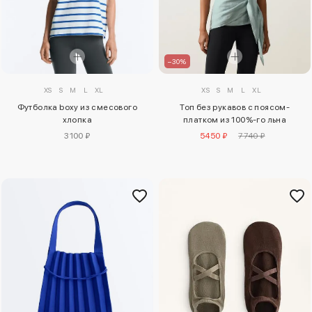
–30%
XS
S
M
L
XL
XS
S
M
L
XL
Футболка boxy из смесового
Топ без рукавов с поясом-
хлопка
платком из 100%-го льна
3100 ₽
5450 ₽
7740 ₽