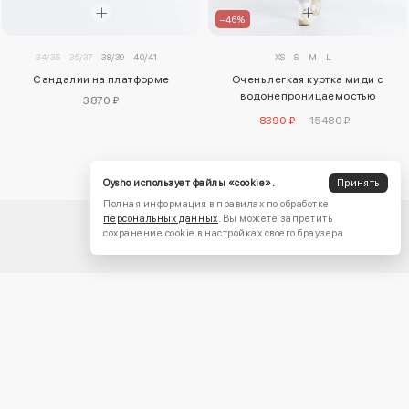
–46%
34/35
36/37
38/39
40/41
XS
S
M
L
Сандалии на платформе
Очень легкая куртка миди с
водонепроницаемостью
3870 ₽
10 000 мм
8390 ₽
15480 ₽
Oysho использует файлы «cookie».
Принять
Полная информация в правилах по обработке
персональных данных
. Вы можете запретить
сохранение cookie в настройках своего браузера