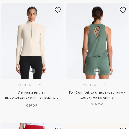
XS
S
M
L
XL
XS
S
M
L
XL
Легкая и теплая
Топ Comfortlux с перекрестными
высокотехнологичная куртка с
деталями на спине
отстрочкой
3870 ₽
6970 ₽