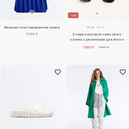
–14%
36-38
39-41
Вязаная плиссированная сумка
5030 ₽
2 пары носков из смесового
хлопка с резинками для йоги и
пилатеса
1680 ₽
1940 ₽