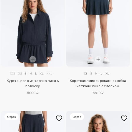
XXS
XS
S
M
L
XL
XXL
XS
S
M
L
XL
Куртка-поло из хлопка пике в
Короткая плиссированная юбка
полоску
из ткани пике с хлопком
8900 ₽
5810 ₽
Образ
Образ