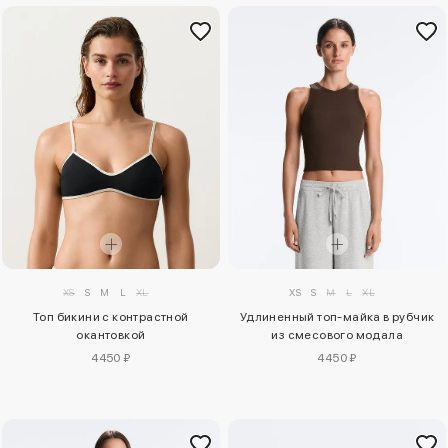
XS
S
M
L
XL
XS
S
M
L
XL
Топ бикини с контрастной
Удлиненный топ-майка в рубчик
окантовкой
из смесового модала
4450 ₽
4450 ₽