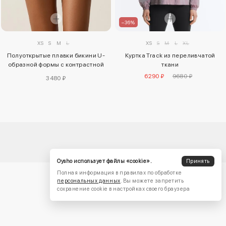
–36%
XS
S
M
L
XS
S
M
L
XL
Полуоткрытые плавки бикини U-
Куртка Track из переливчатой
образной формы с контрастной
ткани
окантовкой
6290 ₽
9680 ₽
3480 ₽
Oysho использует файлы «cookie».
Принять
Полная информация в правилах по обработке
персональных данных
. Вы можете запретить
сохранение cookie в настройках своего браузера