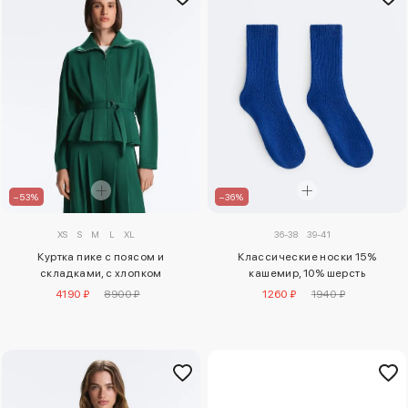
–53%
–36%
XS
S
M
L
XL
36-38
39-41
Куртка пике с поясом и
Классические носки 15%
складками, с хлопком
кашемир, 10% шерсть
4190 ₽
8900 ₽
1260 ₽
1940 ₽