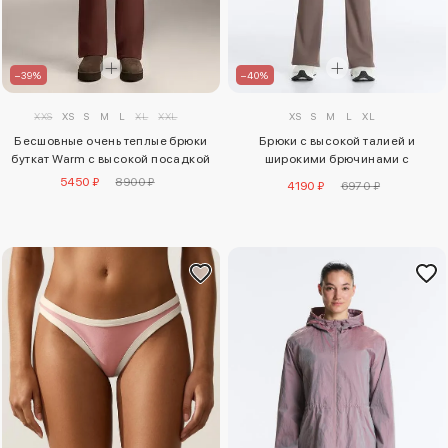
–39%
–40%
XXS
XS
S
M
L
XL
XXL
XS
S
M
L
XL
Бесшовные очень теплые брюки
Брюки с высокой талией и
буткат Warm с высокой посадкой
широкими брючинами с
драпировкой по поясу comfortlux
5450 ₽
8900 ₽
4190 ₽
6970 ₽