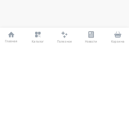
Главная
Полезное
Каталог
Новости
Корзина
ДЛЯ ПОКУПАТЕЛЕЙ
Частые вопросы
О компании
Способы оплаты
Соглашение
Доставка
Агентский договор
Обмен и возврат
Отзывы