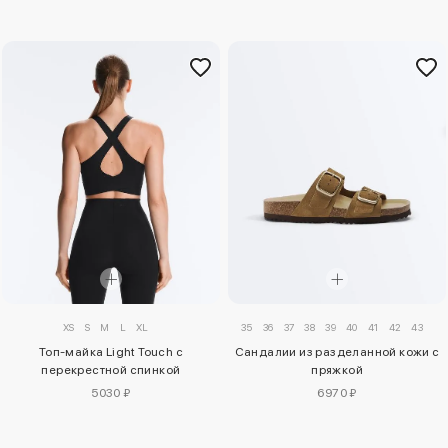
XS
S
M
L
XL
35
36
37
38
39
40
41
42
43
Топ-майка Light Touch с
Сандалии из разделанной кожи с
перекрестной спинкой
пряжкой
5030 ₽
6970 ₽