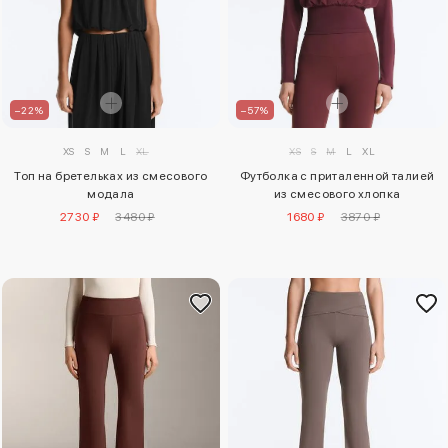
–22%
–57%
XS
S
M
L
XL
XS
S
M
L
XL
Топ на бретельках из смесового
Футболка с приталенной талией
модала
из смесового хлопка
2730 ₽
3480 ₽
1680 ₽
3870 ₽