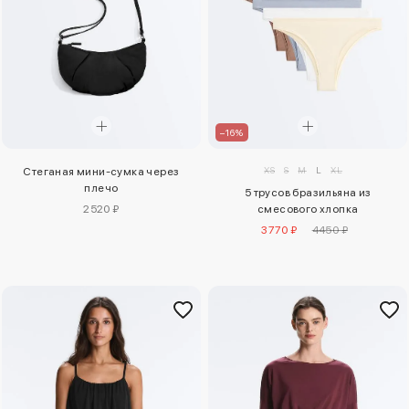
–16%
XS
S
M
L
XL
Стеганая мини-сумка через
плечо
5 трусов бразильяна из
2520 ₽
смесового хлопка
3770 ₽
4450 ₽