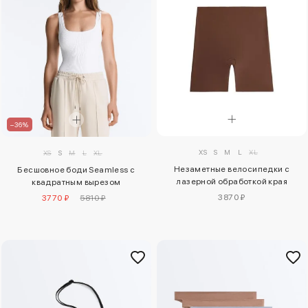
–36%
XS
S
M
L
XL
XS
S
M
L
XL
Незаметные велосипедки с
Бесшовное боди Seamless с
лазерной обработкой края
квадратным вырезом
3870 ₽
3770 ₽
5810 ₽