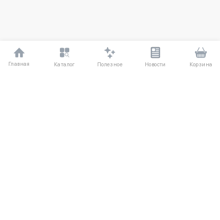
Главная
Полезное
Каталог
Новости
Корзина
ДЛЯ ПОКУПАТЕЛЕЙ
Частые вопросы
О компании
Способы оплаты
Соглашение
Доставка
Агентский договор
Обмен и возврат
Отзывы