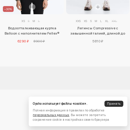
–30%
XXS
XS
S
M
L
XL
XXL
XS
S
M
L
Легинсы Compressive с
Водоотталкивающая куртка
завышенной талией, длиной до
Balloon с наполнителем Fellex®
щиколотки и карманами
Aerogel
5810 ₽
6290 ₽
8900 ₽
Oysho использует файлы «cookie».
Принять
Полная информация в правилах по обработке
персональных данных
. Вы можете запретить
сохранение cookie в настройках своего браузера