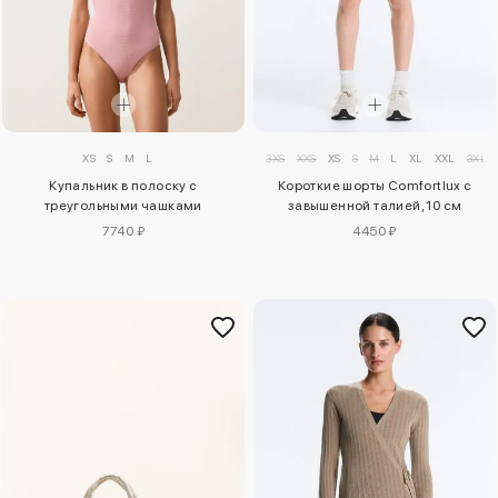
XS
S
M
L
3XS
XXS
XS
S
M
L
XL
XXL
3XL
Купальник в полоску с
Короткие шорты Comfortlux с
треугольными чашками
завышенной талией, 10 см
7740 ₽
4450 ₽