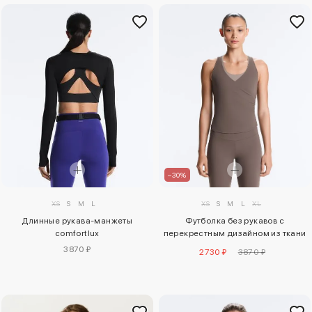
–30%
XS
S
M
L
XL
XS
S
M
L
Футболка без рукавов с
Длинные рукава-манжеты
перекрестным дизайном из ткани
comfortlux
comfortlux
3870 ₽
2730 ₽
3870 ₽