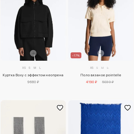
–17%
XS
S
M
L
XS
S
M
L
Поло вязаное pointelle
Куртка Boxy с эффектом неопрена
4190 ₽
5030 ₽
9680 ₽