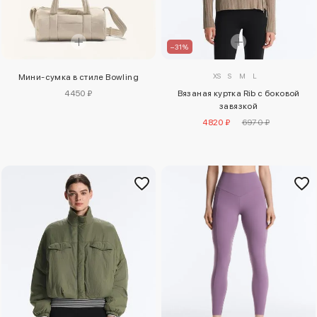
–31%
XS
S
M
L
Мини-сумка в стиле Bowling
4450 ₽
Вязаная куртка Rib с боковой
завязкой
4820 ₽
6970 ₽