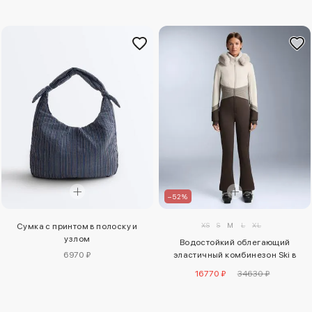
–52%
XS
S
M
L
XL
Сумка с принтом в полоску и
узлом
Водостойкий облегающий
6970 ₽
эластичный комбинезон Ski в
стиле колор-блок
16770 ₽
34630 ₽