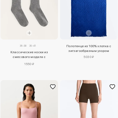
36-38
39-41
Полотенце из 100% хлопка с
зигзагообразным узором
Классические носки из
5030 ₽
смесового модала с
13% кашемира
1550 ₽