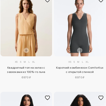
XS
S
M
L
XL
XS
S
M
L
XL
Квадратный топ на запах с
Короткий комбинезон Comfortlux
завязками из 100%-го льна
с открытой спинкой
6970 ₽
6970 ₽