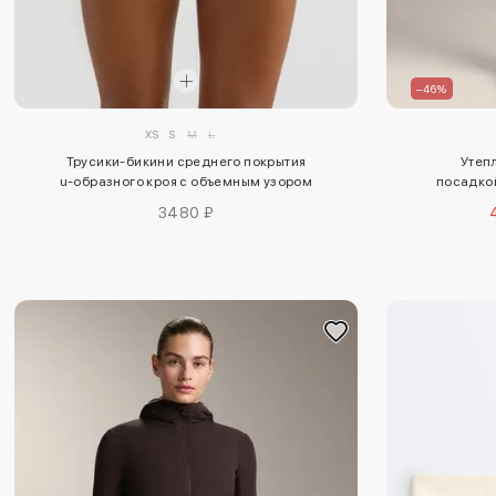
–46%
XS
S
M
L
Трусики-бикини среднего покрытия
Утеп
u-образного кроя с объемным узором
посадкой
крючком
длиной 7
3480 ₽