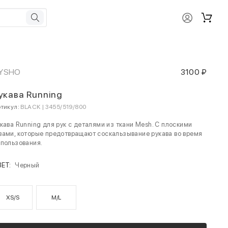
YSHO
3100 ₽
укава Running
тикул:
BLACK | 3455/519/800
кава Running для рук с деталями из ткани Mesh. С плоскими
ами, которые предотвращают соскальзывание рукава во время
пользования.
ВЕТ:
Черный
XS/S
M/L