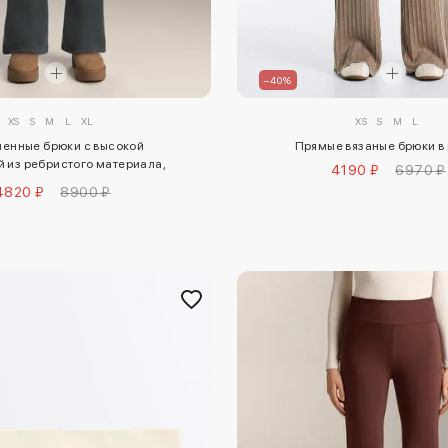
–40%
XS
S
M
L
XS
S
M
L
XL
Прямые вязаные брюки в
ленные брюки с высокой
 из ребристого материала,
4190 ₽
6970 ₽
0 см, с широкими штанинами
4820 ₽
8900 ₽