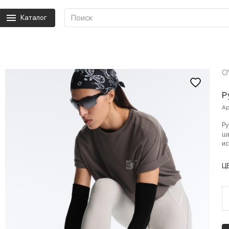
Каталог
O
Р
Ар
Ру
шв
ис
Ц