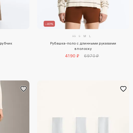
–40%
XS
S
M
L
 рубчик
Рубашка-поло с длинными рукавами
в полоску
4190 ₽
6970 ₽