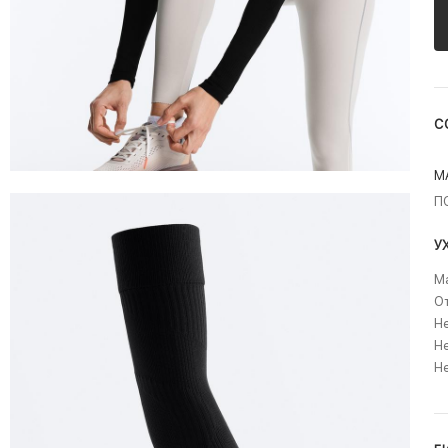
С
М
П
У
Ма
О
Не
Не
Н