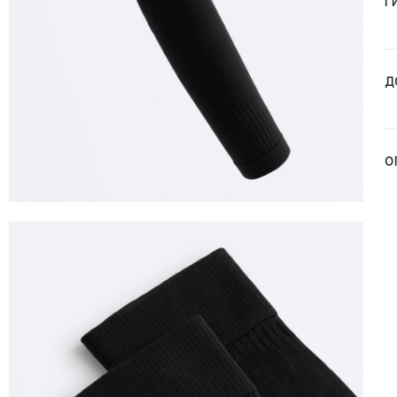
Г
Д
О