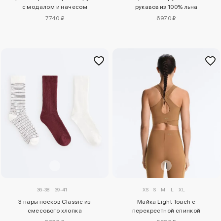
рукавов из 100% льна
с модалом и начесом
6970 ₽
7740 ₽
36-38
39-41
XS
S
M
L
XL
3 пары носков Classic из
Майка Light Touch с
смесового хлопка
перекрестной спинкой