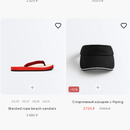
2520 ₽
5030 ₽
–12%
34/35
36/37
38/39
40/41
Спортивный козырек с Piping
Braided rope beach sandals
2730 ₽
3100 ₽
3480 ₽