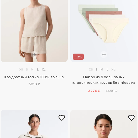
–16%
XS
S
M
L
XL
XS
S
M
L
XL
Квадратный топ из 100%-го льна
Набор из 5 бесшовных
классических трусов Seamless из
5810 ₽
мягкой ткани
3770 ₽
4450 ₽