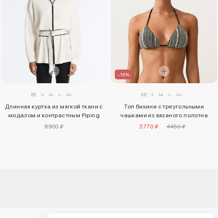
–16%
XS
S
M
L
XL
XS
S
M
L
XL
Длинная куртка из мягкой ткани с
Топ бикини с треугольными
модалом и контрастным Piping
чашками из вязаного полотна
8900 ₽
3770 ₽
4450 ₽