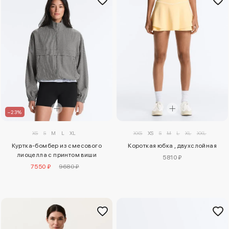
–23%
XS
S
M
L
XL
XXS
XS
S
M
L
XL
XXL
Куртка-бомбер из смесового
Короткая юбка , двухслойная
лиоцелла с принтом виши
5810 ₽
7550 ₽
9680 ₽