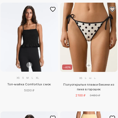
–40%
XS
S
M
L
XL
XS
S
M
L
Топ-майка Comfortlux смок
Полуоткрытые плавки бикини из
пике в горошек
5030 ₽
2100 ₽
3480 ₽