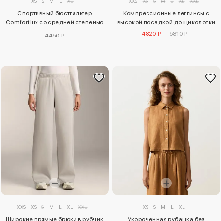
XS
S
M
L
XL
XXS
XS
S
M
L
XL
XXL
Спортивный бюстгальтер
Компрессионные леггинсы с
Comfortlux со средней степенью
высокой посадкой до щиколотки
поддержки
4820 ₽
5810 ₽
4450 ₽
XS
S
M
L
XL
XXS
XS
S
M
L
XL
XXL
Укороченная рубашка без
Широкие прямые брюки в рубчик