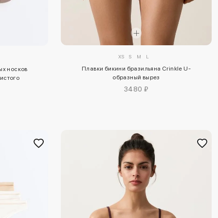
XS
S
M
L
Плавки бикини бразильяна Crinkle U-
ых носков
образный вырез
ристого
териала
3480 ₽