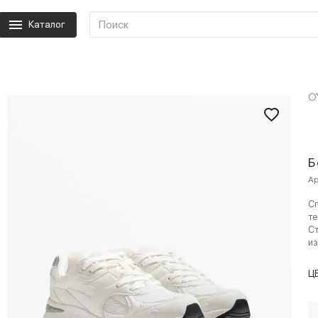
Каталог
O
Б
Ар
Сп
те
Ст
из
Ц