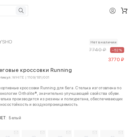
YSHO
Нет в наличии
7740 ₽
–52%
3770 ₽
еговые кроссовки Running
тикул:
WHITE | 1109/181/001
ортивные кроссовки Running для бега. Стелька изготовлена по
хнологии Ortholite®, значительно улучшающей свойства обуви.
елька производится из резины и полиуретана, обеспечивающих
носостойкость и воздухопроницаемость.
ВЕТ:
Белый