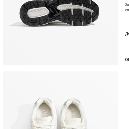
За
сп
Д
О