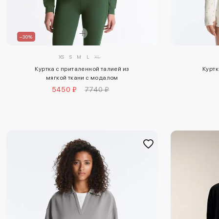
–30%
XS
S
M
L
XL
Куртка с приталенной талией из
Куртк
мягкой ткани с модалом
5450 ₽
7740 ₽