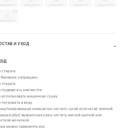
36
37
38
39
40
уведомить
уведомить
уведомить
уведомить
уведомить
41
уведомить
ОСТАВ И УХОД
ХОД
 стирать
тбеливать запрещено
 гладить
 подвергать химчистке
е использовать машинную сушку
 погружать в воду.
жа/лакированная кожа/антик чистить сухой хлопчатой тряпкой.
мша/нубук/ выворотная кожа чистить мягкой щеткой или
сткой мочалкой.
ожа можно применять вос