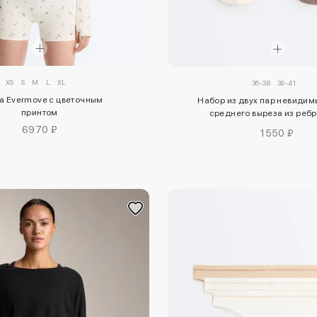
XS
S
M
L
XL
36-38
39-41
а Evermove с цветочным
Набор из двух пар невидим
принтом
среднего выреза из реб
хлопкового смесового ма
6970 ₽
1550 ₽