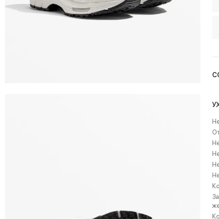
С
У
Не
О
Не
Не
Н
Не
Ко
За
же
К