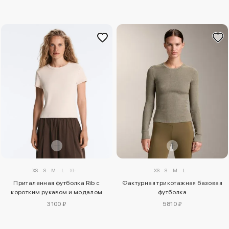
XS
S
M
L
XL
XS
S
M
L
Приталенная футболка Rib с
Фактурная трикотажная базовая
коротким рукавом и модалом
футболка
3100 ₽
5810 ₽