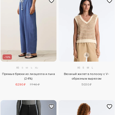
–19%
XS
S
M
L
XL
XS
S
M
L
Прямые брюки из лиоцелла и льна
Вязаный жилет в полоску с V-
(24%)
образным вырезом
6290 ₽
7740 ₽
5030 ₽