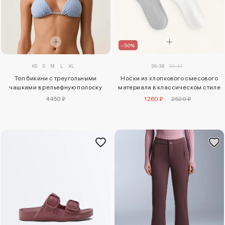
–50%
XS
S
M
L
XL
36-38
39-41
Топ бикини с треугольными
Носки из хлопкового смесового
чашками в рельефную полоску
материала в классическом стиле
4450 ₽
1260 ₽
2520 ₽