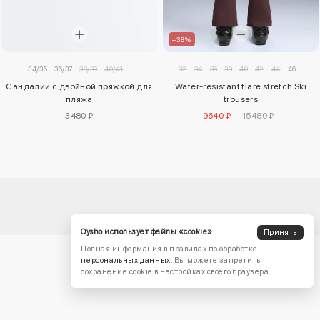
–38%
34/35
36/37
38/39
40/41
32
34
36
38
40
42
44
46
Сандалии с двойной пряжкой для
Water-resistant flare stretch Ski
пляжа
trousers
3480 ₽
9640 ₽
15480 ₽
Oysho использует файлы «cookie».
Принять
Полная информация в правилах по обработке
персональных данных
. Вы можете запретить
сохранение cookie в настройках своего браузера