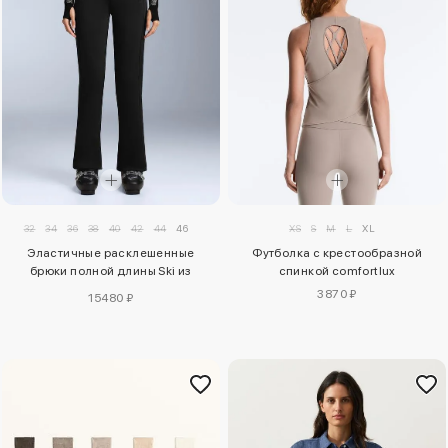
32
34
36
38
40
42
44
46
XS
S
M
L
XL
Эластичные расклешенные
Футболка с крестообразной
брюки полной длины Ski из
спинкой comfortlux
водостойкой ткани
3870 ₽
15480 ₽