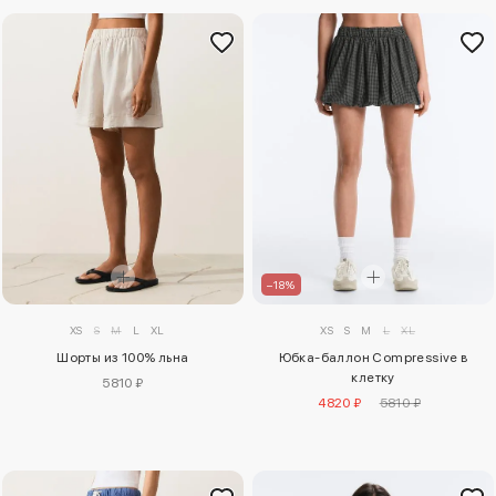
–18%
XS
S
M
L
XL
XS
S
M
L
XL
Шорты из 100% льна
Юбка-баллон Compressive в
клетку
5810 ₽
4820 ₽
5810 ₽