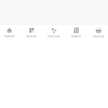
Главная
Полезное
Каталог
Новости
Корзина
ДЛЯ ПОКУПАТЕЛЕЙ
Частые вопросы
О компании
Способы оплаты
Соглашение
Доставка
Агентский договор
Обмен и возврат
Отзывы