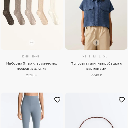
XS
S
M
L
XL
36-38
39-41
Полосатая льняная рубашка с
Набор из 5 пар классических
карманами
носков из хлопка
7740 ₽
2520 ₽