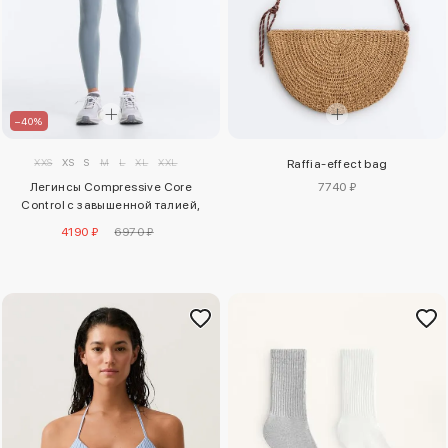
–40%
XXS
XS
S
M
L
XL
XXL
Raffia-effect bag
Легинсы Compressive Core
7740 ₽
Control с завышенной талией,
длиной до щиколотки
4190 ₽
6970 ₽