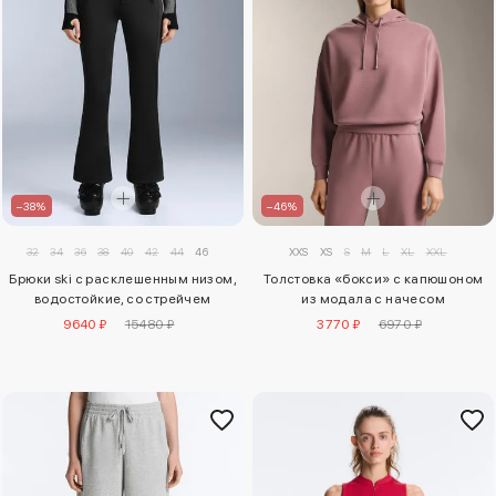
–46%
–38%
XXS
XS
S
M
L
XL
XXL
32
34
36
38
40
42
44
46
Толстовка «бокси» с капюшоном
Брюки ski с расклешенным низом,
из модала с начесом
водостойкие, со стрейчем
3770 ₽
6970 ₽
9640 ₽
15480 ₽