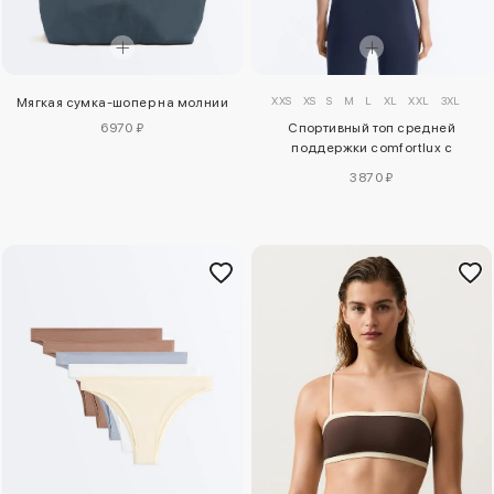
XXS
XS
S
M
L
XL
XXL
3XL
Мягкая сумка-шопер на молнии
6970 ₽
Спортивный топ средней
поддержки comfortlux с
чашечками
3870 ₽