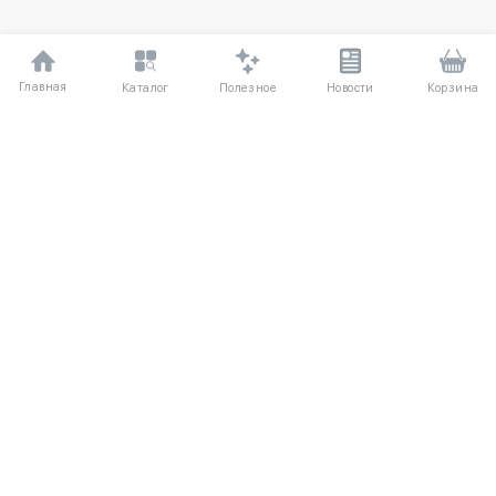
Главная
Полезное
Каталог
Новости
Корзина
ДЛЯ ПОКУПАТЕЛЕЙ
Частые вопросы
О компании
Способы оплаты
Соглашение
Доставка
Агентский договор
Обмен и возврат
Отзывы
КАТАЛОГ
КОНТАКТЫ