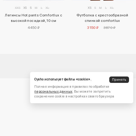
XXS
XS
S
M
L
XL
XS
S
M
L
XL
Легинсы Hot pants Comfortlux с
Футболка с крестообразной
высокой посадкой, 10 см
спинкой comfortlux
4450 ₽
3150 ₽
3870 ₽
Oysho использует файлы «cookie».
Принять
Полная информация в правилах по обработке
персональных данных
. Вы можете запретить
сохранение cookie в настройках своего браузера