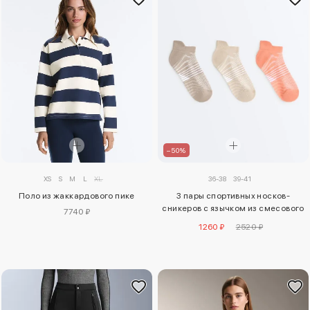
–50%
XS
S
M
L
XL
36-38
39-41
Поло из жаккардового пике
3 пары спортивных носков-
сникеров с язычком из смесового
7740 ₽
полиамида
1260 ₽
2520 ₽