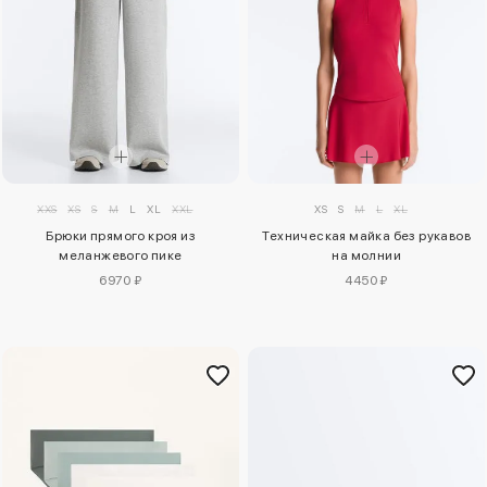
XS
S
M
L
XL
XXS
XS
S
M
L
XL
XXL
Техническая майка без рукавов
Брюки прямого кроя из
на молнии
меланжевого пике
4450 ₽
6970 ₽