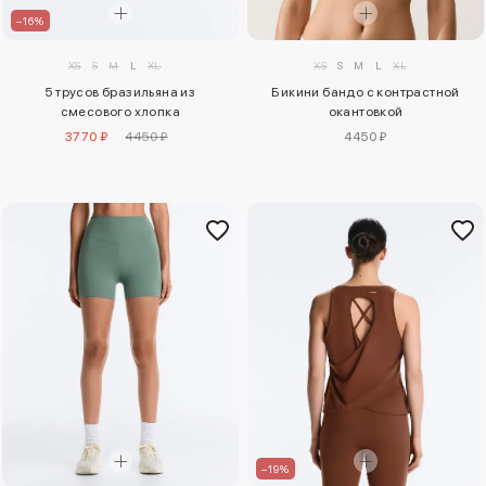
–16%
XS
S
M
L
XL
XS
S
M
L
XL
5 трусов бразильяна из
Бикини бандо с контрастной
смесового хлопка
окантовкой
3770 ₽
4450 ₽
4450 ₽
–19%