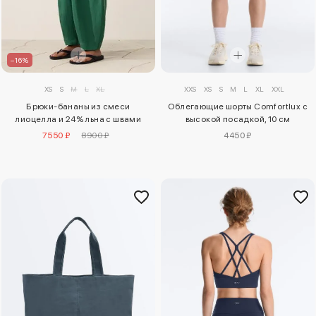
–16%
XXS
XS
S
M
L
XL
XXL
XS
S
M
L
XL
Облегающие шорты Comfortlux с
Брюки-бананы из смеси
высокой посадкой, 10 см
лиоцелла и 24% льна с швами
4450 ₽
7550 ₽
8900 ₽