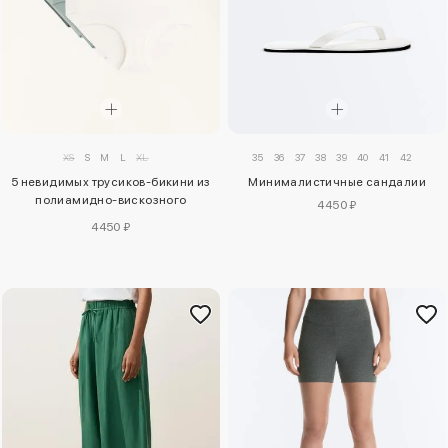
35
36
37
38
39
40
41
42
XS
S
M
L
XL
Минималистичные сандалии
5 невидимых трусиков-бикини из
полиамидно-вискозного
4450 ₽
трикотажа
4450 ₽