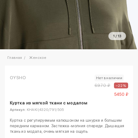
1
/
13
Главная
Женское
OYSHO
Нет в наличии
6970 ₽
–22%
5450 ₽
Куртка из мягкой ткани с модалом
Артикул:
KHAKI|4320/791/505
Куртка с регулируемым капюшоном на шнурке и большим
передним карманом. Застежка-молния спереди. Дышащая
ткань из модала, очень мягкая на ощупь.