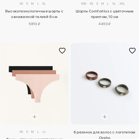
XS
S
M
L
XL
XXS
XS
S
M
L
XL
XXL
Высокотехнологичные шорты с
Шорты Comfortlux с цветочным
заниженной талией 6 см
принтом, 10 см
5810 ₽
4450 ₽
XS
S
M
L
XL
6 резинок для волос с логотипом
Oysho