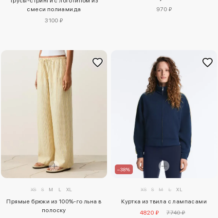
Трусы-стринги с логотипом из
970 ₽
смеси полиамида
3100 ₽
–38%
XS
S
M
L
XL
XS
S
M
L
XL
Прямые брюки из 100%-го льна в
Куртка из твила с лампасами
полоску
4820 ₽
7740 ₽