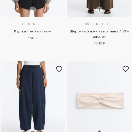
XS
S
M
L
XS
S
M
L
XL
Куртка Track в клетку
Широкие брюки из поплина, 100%
хлопок
7740 ₽
7740 ₽