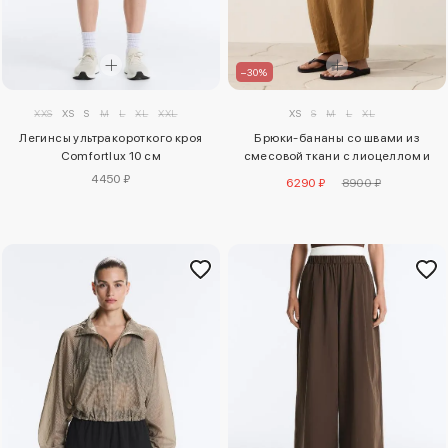
–30%
XXS
XS
S
M
L
XL
XXL
XS
S
M
L
XL
Легинсы ультракороткого кроя
Брюки-бананы со швами из
Comfortlux 10 см
смесовой ткани с лиоцеллом и
24% льна
4450 ₽
6290 ₽
8900 ₽