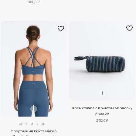
9680 ₽
Косметичка с принтом в полоску
и узлом
2520 ₽
XS
S
M
L
XL
Спортивный бюстгальтер