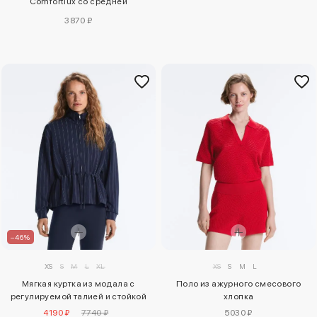
Comfortlux со средней
поддержкой
3870 ₽
–46%
XS
S
M
L
XL
XS
S
M
L
Мягкая куртка из модала с
Поло из ажурного смесового
регулируемой талией и стойкой
хлопка
4190 ₽
7740 ₽
5030 ₽