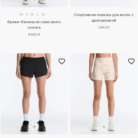
XS
S
M
L
XL
Спортивная повязка для волос с
драпировкой
Брюки-бананы из смесового
хлопка
1940 ₽
8900 ₽