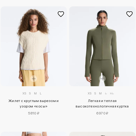
XS
S
M
L
XS
S
M
L
XL
Жилет с круглым вырезом и
Легкая и теплая
узором «косы»
высокотехнологичная куртка
5810 ₽
6970 ₽