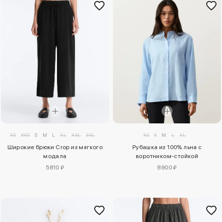
XS
XXS
S
M
L
XL
XXL
3XL
XS
S
M
L
XL
Широкие брюки Crop из мягкого
Рубашка из 100% льна с
модала
воротником-стойкой
5810 ₽
8900 ₽