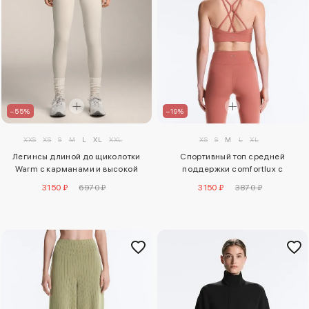
–55%
–19%
XXS
XS
S
M
L
XL
XXL
XS
S
M
L
XL
Легинсы длиной до щиколотки
Спортивный топ средней
Warm с карманами и высокой
поддержки comfortlux с
посадкой, 70 см
чашечками
3150 ₽
6970 ₽
3150 ₽
3870 ₽