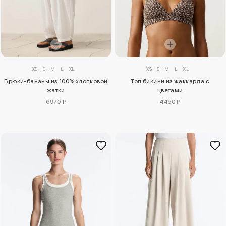
XS
S
M
L
XL
XS
S
M
L
XL
Брюки-бананы из 100% хлопковой
Топ бикини из жаккарда с
жатки
цветами
6970 ₽
4450 ₽