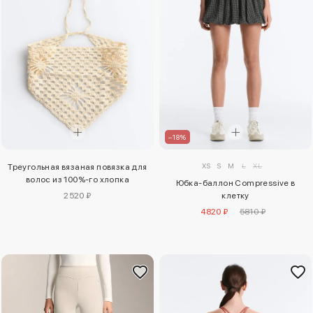
–18%
XS
S
M
L
XL
Треугольная вязаная повязка для
волос из 100%-го хлопка
Юбка-баллон Compressive в
2520 ₽
клетку
4820 ₽
5810 ₽