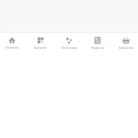
Главная
Полезное
Каталог
Новости
Корзина
ДЛЯ ПОКУПАТЕЛЕЙ
Частые вопросы
О компании
Способы оплаты
Соглашение
Доставка
Агентский договор
Обмен и возврат
Отзывы