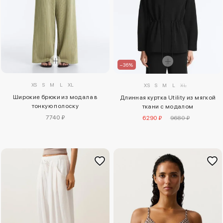
–36%
XS
S
M
L
XL
XS
S
M
L
XL
Широкие брюки из модала в
Длинная куртка Utility из мягкой
тонкую полоску
ткани с модалом
7740 ₽
6290 ₽
9680 ₽