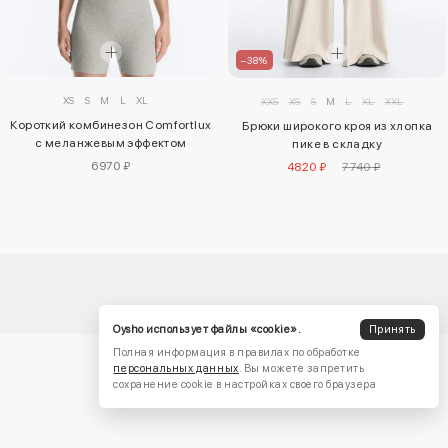
–38%
XS
S
M
L
XL
XXS
XS
S
M
L
XL
XXL
Короткий комбинезон Comfortlux
Брюки широкого кроя из хлопка
с меланжевым эффектом
пике в складку
6970 ₽
4820 ₽
7740 ₽
Oysho использует файлы «cookie».
Принять
Полная информация в правилах по обработке
персональных данных
. Вы можете запретить
сохранение cookie в настройках своего браузера