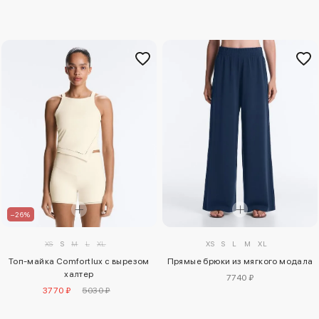
–26%
XS
S
M
L
XL
XS
S
L
M
XL
Топ-майка Comfortlux с вырезом
Прямые брюки из мягкого модала
халтер
7740 ₽
3770 ₽
5030 ₽