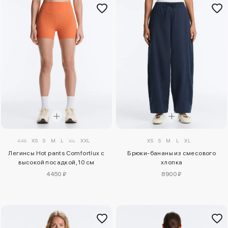
XXS
XS
S
M
L
XL
XXL
XS
S
M
L
XL
Легинсы Hot pants Comfortlux с
Брюки-бананы из смесового
высокой посадкой, 10 см
хлопка
4450 ₽
8900 ₽