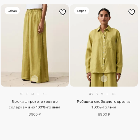
Образ
Образ
XS
S
M
L
XL
XS
S
M
L
XL
Рубашка свободного кроя из
Брюки широкого кроя со
100%-го льна
складками из 100%-го льна
8900 ₽
8900 ₽