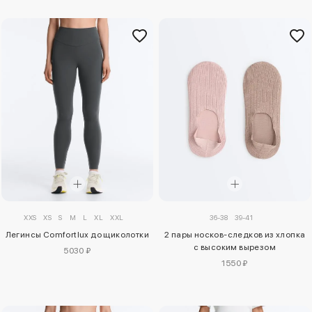
XXS
XS
S
M
L
XL
XXL
36-38
39-41
Легинсы Comfortlux до щиколотки
2 пары носков-следков из хлопка
с высоким вырезом
5030 ₽
1550 ₽