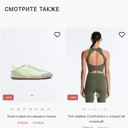
СМОТРИТЕ ТАКЖЕ
–46%
–38%
35
36
37
38
39
40
41
XS
S
M
L
XL
Кроссовки из замши и ткани
Топ-майка Comfortlux с открытой
спинкой
4190 ₽
7740 ₽
3150 ₽
5030 ₽