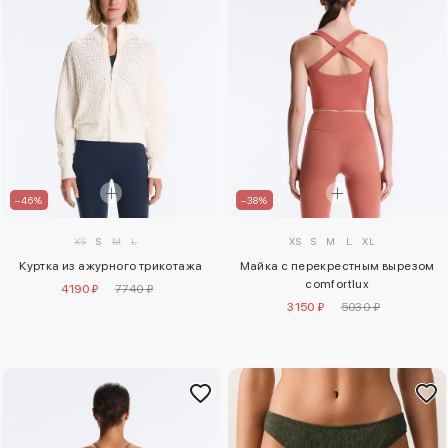
–46%
–38%
XS
S
M
L
XS
S
M
L
XL
Куртка из ажурного трикотажа
Майка с перекрестным вырезом
comfortlux
4190 ₽
7740 ₽
3150 ₽
5030 ₽