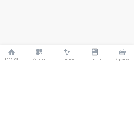
Главная
Полезное
Каталог
Новости
Корзина
ДЛЯ ПОКУПАТЕЛЕЙ
Частые вопросы
О компании
Способы оплаты
Соглашение
Доставка
Агентский договор