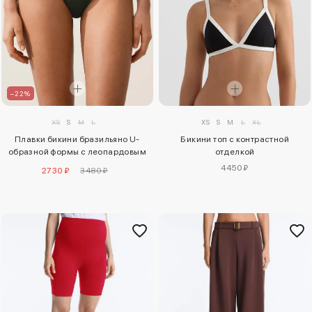
–22%
XS
S
M
L
XS
S
M
L
XL
Плавки бикини бразильяно U-
Бикини топ с контрастной
образной формы с леопардовым
отделкой
принтом
4450 ₽
2730 ₽
3480 ₽