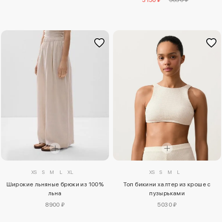
XS
S
M
L
XS
S
M
L
XL
Топ бикини халтер из кроше с
Широкие льняные брюки из 100%
пузырьками
льна
5030 ₽
8900 ₽