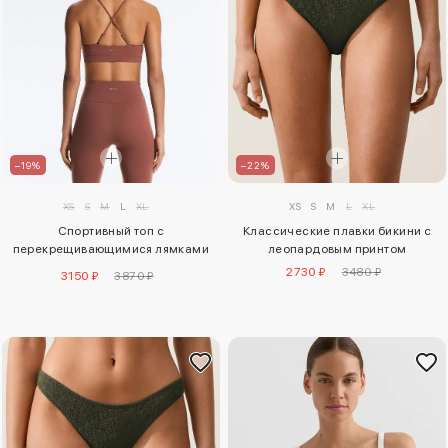
–19%
–22%
XS
S
M
L
XL
XS
S
M
L
XL
Спортивный топ с
Классические плавки бикини с
перекрещивающимися лямками
леопардовым принтом
comfortlux с легкой поддержкой
2730 ₽
3480 ₽
3150 ₽
3870 ₽