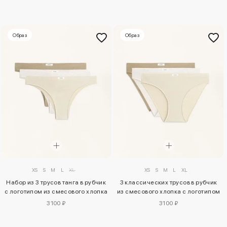
Образ
Образ
XS
S
M
L
XL
XS
S
M
L
XL
Набор из 3 трусов танга в рубчик
3 классических трусов в рубчик
с логотипом из смесового хлопка
из смесового хлопка с логотипом
3100 ₽
3100 ₽