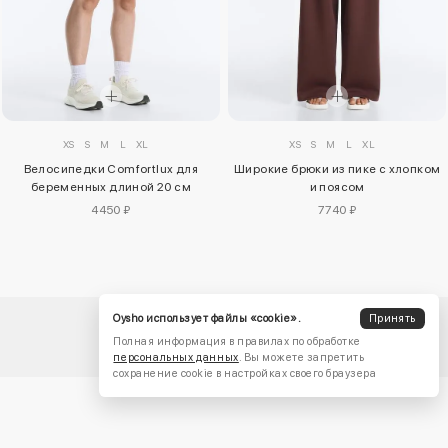
XS
S
M
L
XL
XS
S
M
L
XL
Велосипедки Comfortlux для
Широкие брюки из пике с хлопком
беременных длиной 20 см
и поясом
4450 ₽
7740 ₽
Oysho использует файлы «cookie».
Принять
Полная информация в правилах по обработке
персональных данных
. Вы можете запретить
сохранение cookie в настройках своего браузера