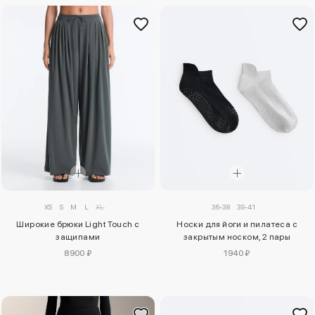
XS
S
M
L
XL
36-38
39-41
Широкие брюки Light Touch с
Носки для йоги и пилатеса с
защипами
закрытым носком, 2 пары
8900 ₽
1940 ₽