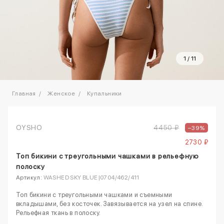
1
/
11
Главная
Женское
Купальники
OYSHO
4450 ₽
–39%
2730 ₽
Топ бикини с треугольными чашками в рельефную
полоску
Артикул:
WASHED SKY BLUE|0704/462/411
Топ бикини с треугольными чашками и съемными
вкладышами, без косточек. Завязывается на узел на спине.
Рельефная ткань в полоску.