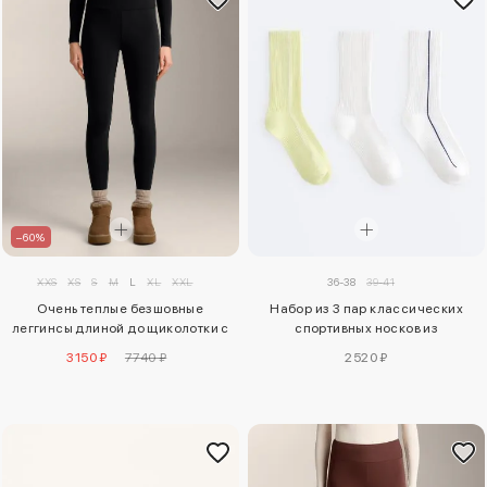
–60%
XXS
XS
S
M
L
XL
XXL
36-38
39-41
Очень теплые безшовные
Набор из 3 пар классических
леггинсы длиной до щиколотки с
спортивных носков из
высокой посадкой
полиамидного смесового
3150 ₽
7740 ₽
2520 ₽
волокна