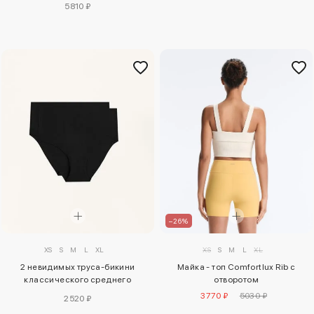
5810 ₽
–26%
XS
S
M
L
XL
XS
S
M
L
XL
Майка - топ Comfortlux Rib с
2 невидимых труса-бикини
отворотом
классического среднего
подъема из полиамидно-
3770 ₽
5030 ₽
2520 ₽
вискозного трикотажа