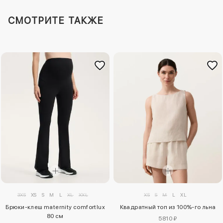
СМОТРИТЕ ТАКЖЕ
XS
S
M
L
XL
3XS
XS
S
M
L
XL
XXL
Квадратный топ из 100%-го льна
Брюки-клеш maternity comfortlux
80 см
5810 ₽