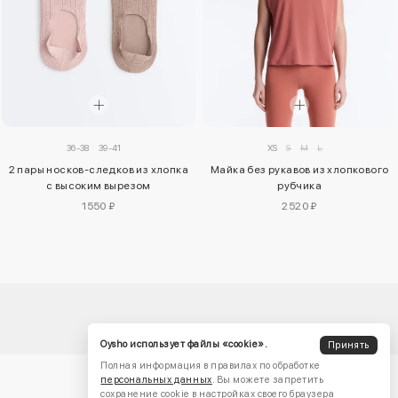
36-38
39-41
XS
S
M
L
2 пары носков-следков из хлопка
Майка без рукавов из хлопкового
с высоким вырезом
рубчика
1550 ₽
2520 ₽
Oysho использует файлы «cookie».
Принять
Полная информация в правилах по обработке
персональных данных
. Вы можете запретить
сохранение cookie в настройках своего браузера