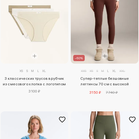
–60%
XS
S
M
L
XL
XXS
XS
S
M
L
XL
XXL
3 классических трусов в рубчик
Супер-теплые безшовные
из смесового хлопка с логотипом
леггинсы 70 см с высокой
посадкой до щиколотки
3100 ₽
3150 ₽
7740 ₽