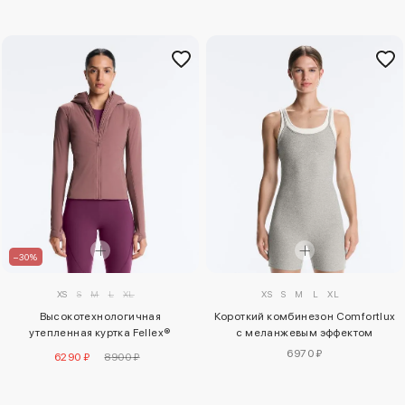
–30%
XS
S
M
L
XL
XS
S
M
L
XL
Высокотехнологичная
Короткий комбинезон Comfortlux
утепленная куртка Fellex®
с меланжевым эффектом
Volcanic
6970 ₽
6290 ₽
8900 ₽