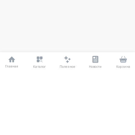
Главная
Полезное
Каталог
Новости
Корзина
ДЛЯ ПОКУПАТЕЛЕЙ
Частые вопросы
О компании
Способы оплаты
Соглашение