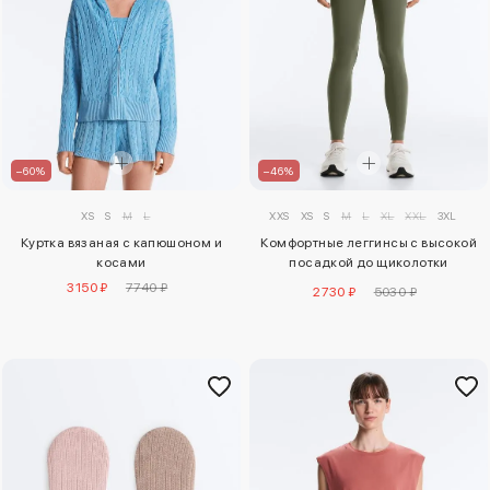
–60%
–46%
XS
S
M
L
XXS
XS
S
M
L
XL
XXL
3XL
Куртка вязаная с капюшоном и
Комфортные леггинсы с высокой
косами
посадкой до щиколотки
comfortlux
3150 ₽
7740 ₽
2730 ₽
5030 ₽